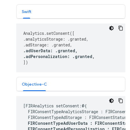
Swift
Analytics
.
setConsent
([
.
analyticsStorage
:
.
granted
,
.
adStorage
:
.
granted
,
.
adUserData
:
.
granted
,
.
adPersonalization
:
.
granted
,
])
Objective-C
[FIRAnalytics setConsent:@{

  FIRConsentTypeAnalyticsStorage : FIRConsentS
  FIRConsentTypeAdStorage : FIRConsentStatusGr
FIRConsentTypeAdUserData : FIRConsentStatu
  FIRConsentTypeAdPersonalization : FIRCons