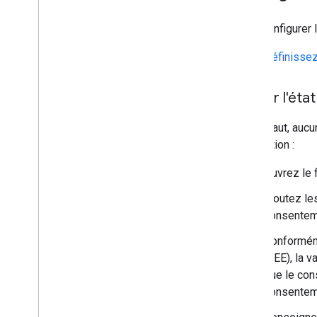
Pour configurer
Définissez
Définir l'ét
Par défaut, aucu
application :
Ouvrez le 
Ajoutez le
consenteme
Conformém
(EEE), la v
que le con
consenteme