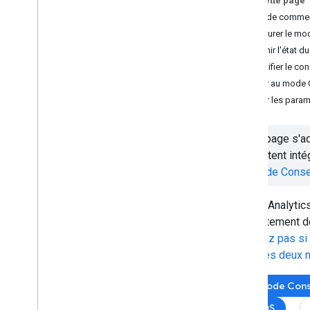
Sur cette page
Fournisseurs de PGC: créer un modèle
Avant de comme
en mode Consentement
Configurer le m
Fournisseurs de PGC: implémenter le
TCF
Définir l'état 
Modifier le co
Gérer la sécurité
Passer au mode 
Gérer les paramètres de confidentialité
Vérifier les par
Configurer et personnaliser les cookies
Appliquer des règles de sécurité du
Cette page s'ad
contenu
souhaitent int
Implémenter une stratégie dans un
modèle de tag
du mode Cons
Limiter le déploiement des balises
Contrôle et accès en bac à sable
Google Analytic
avec Zones
consentement de
Firebase Analytics: Configurer la
ne savez pas si
collecte de données
entre ces deux
Gérer les comptes Tag Manager
Mode Cons
Gérer les utilisateurs et les
autorisations
iOS