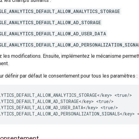
 les champs suivants :
GLE_ANALYTICS_DEFAULT_ALLOW_ANALYTICS_STORAGE
GLE_ANALYTICS_DEFAULT_ALLOW_AD_STORAGE
GLE_ANALYTICS_DEFAULT_ALLOW_AD_USER_DATA
GLE_ANALYTICS_DEFAULT_ALLOW_AD_PERSONALIZATION_SIGNA
z les modifications. Ensuite, implémentez le mécanisme permetta
ent.
r définir par défaut le consentement pour tous les paramètres :
LYTICS_DEFAULT_ALLOW_ANALYTICS_STORAGE</key>
<true/>

LYTICS_DEFAULT_ALLOW_AD_STORAGE</key>
<true/>

LYTICS_DEFAULT_ALLOW_AD_USER_DATA</key>
<true/>

LYTICS_DEFAULT_ALLOW_AD_PERSONALIZATION_SIGNALS</key>
 consentement