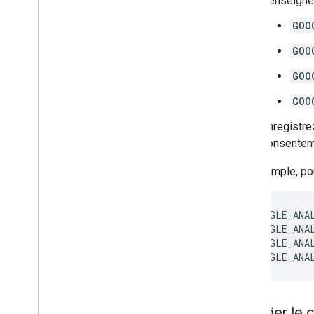
Renseignez
GOO
GOO
GOO
GOO
Enregistre
consentem
Par exemple, pou
<key>GOOGLE_ANA
<key>GOOGLE_ANA
<key>GOOGLE_ANA
<key>GOOGLE_ANA
Modifier le