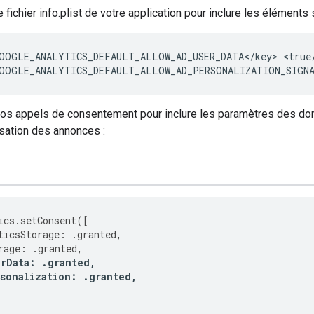
 fichier info.plist de votre application pour inclure les éléments 
OOGLE_ANALYTICS_DEFAULT_ALLOW_AD_USER_DATA</key>
<true/
OOGLE_ANALYTICS_DEFAULT_ALLOW_AD_PERSONALIZATION_SIGNA
os appels de consentement pour inclure les paramètres des donné
sation des annonces :
ics
.
setConsent
([
ticsStorage
:
.
granted
,
rage
:
.
granted
,
rData
:
.
granted
,
rsonalization
:
.
granted
,