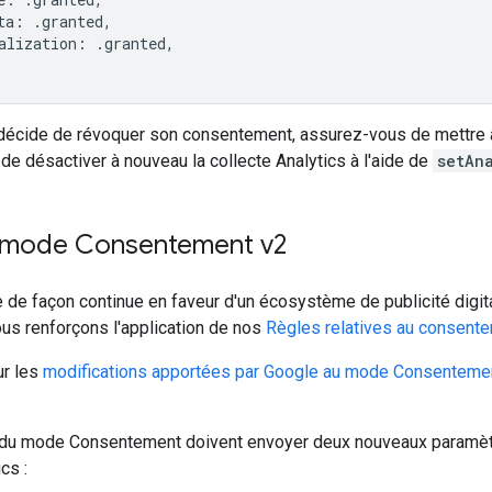
ta
:
.
granted
,
alization
:
.
granted
,
r décide de révoquer son consentement, assurez-vous de mettre 
e désactiver à nouveau la collecte Analytics à l'aide de
setAn
 mode Consentement v2
de façon continue en faveur d'un écosystème de publicité digita
ous renforçons l'application de nos
Règles relatives au consentem
ur les
modifications apportées par Google au mode Consentement
s du mode Consentement doivent envoyer deux nouveaux paramètre
cs :