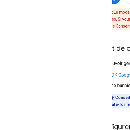
Configurer la validation en deux
étapes
Important
: Le mode 
supplémentaires. Si vou
Dépannage
Google au mode Consent
Résoudre les problèmes liés au
mode Consentement avec Tag
Assistant
Résoudre les problèmes
Avant de
d'implémentation de la version 2
.
0
du TCF
Débloquer les balises Google
Pour pouvoir gér
SDK Google
Une banniè
Conseil
plate-form
Configure