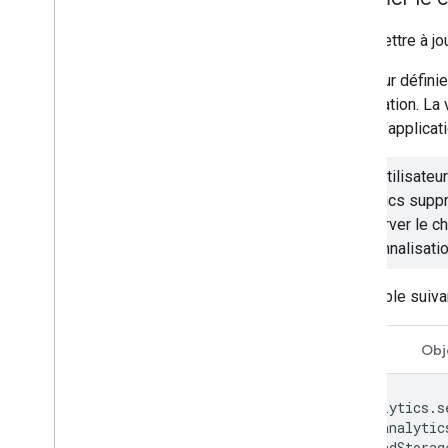
Pour mettre à jo
La valeur défini
l'application. La
rouvre l'applicat
Si un utilisate
Analytics suppr
conserver le ch
personnalisati
L'exemple suiva
Swift
Obj
Analytics
.
s
.
analytic
.
adStorag