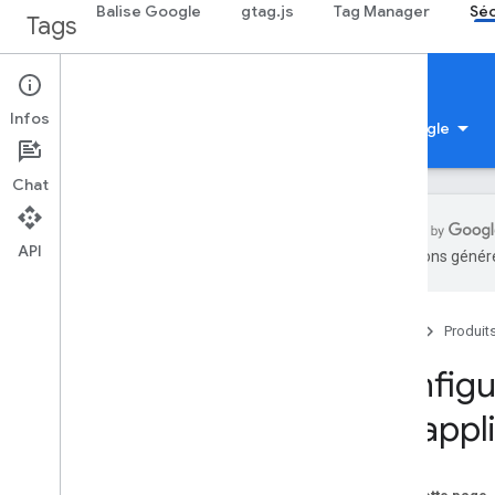
Balise Google
gtag.js
Tag Manager
Séc
Tags
Security & Privacy
Infos
Concepts et bonnes pratiques
Guides
Google
Chat
API
traductions généré
implémenter le mode
Consentement
Configurer le mode Consentement pour
Accueil
Produit
les sites Web
Configu
Configurer le mode Consentement
pour les applis
les appl
Configurer le mode Consentement pour
les pages AMP
Taggage côté serveur et mode
Consentement