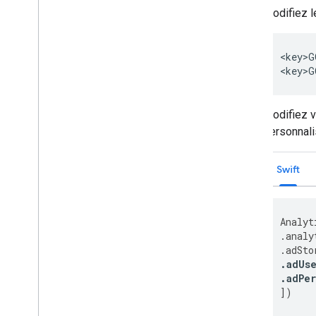
Modifiez le
<key>G
<key>G
Modifiez v
personnali
Swift
Analyt
.
analy
.
adSto
.
adUse
.
adPe
])