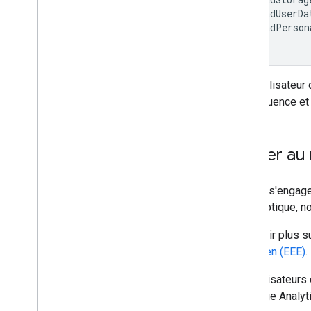
.
adUserDa
.
adPerson
])
Si un utilisateu
conséquence et d
Passer au
Google s'engage 
cette optique, n
En savoir plus s
européen (EEE)
.
Les utilisateur
stockage Analyti