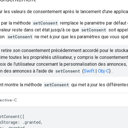
ur les valeurs de consentement après le lancement d'une applica
e par la méthode
setConsent
remplace le paramètre par défaut 
 valeur reste dans cet état jusqu'à ce que
setConsent
soit appel
ion.
setConsent
ne met à jour que les paramètres que vous spéc
ur retire son consentement précédemment accordé pour le stockag
ime toutes les propriétés utilisateur, y compris le consentemen
oix de l'utilisateur concernant la personnalisation des annonces,
on des annonces à l'aide de
setConsent
(
Swift
|
Obj-C
) .
nt montre la méthode
setConsent
qui met à jour les différent
ective-C
etConsent
([
sStorage
:
.
granted
,
e
:
.
granted
,