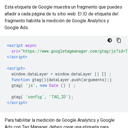
Esta etiqueta de Google muestra un fragmento que puedes
añadir a cada página de tu sitio web. El ID de etiqueta del
fragmento habilita la medición de Google Analytics y
Google Ads.
<script
async
src
=
"https://www.googletagmanager.com/gtag/js?id=T
</script>
<script>
  window
.
dataLayer 
=
 window
.
dataLayer 
||
[]
;
function
 gtag
(){
dataLayer
.
push
(
arguments
);}
  gtag
(
'js'
,
new
Date
()
)
;
  gtag
(
'config'
,
'TAG_ID'
);
</script>
Para habilitar la medición de Google Analytics y Google
Ads con Tag Manager, debes crear una etiqueta para