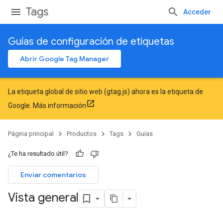
Tags
Acceder
Guías de configuración de etiquetas
Abrir Google Tag Manager
La etiqueta global de sitio web (gtag.js) ahora es la etiqueta de
Google.
Más información
Página principal
Productos
Tags
Guías
¿Te ha resultado útil?
Enviar comentarios
Vista general