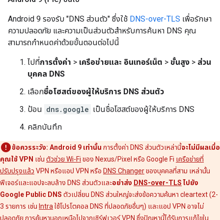
Android 9 รองรับ "DNS ส่วนตัว" ซึ่งใช้
DNS-over-TLS
เพื่อรักษา
ความปลอดภัย และความเป็นส่วนตัวสำหรับการค้นหา DNS คุณ
สามารถกำหนดค่าด้วยขั้นตอนต่อไปนี้
ไปที่
การตั้งค่า
>
เครือข่ายและ อินเทอร์เน็ต
>
ขั้นสูง
>
ส่วน
บุคคล DNS
เลือก
ชื่อโฮสต์ของผู้ให้บริการ DNS ส่วนตัว
ป้อน
dns.google
เป็นชื่อโฮสต์ของผู้ให้บริการ DNS
คลิกบันทึก
ข้อควรระวัง:
Android 9 เท่านั้น
การตั้งค่า DNS ส่วนตัวเหล่านี้
จะไม่มีผลเมื่อ
คุณใช้ VPN
เช่น
ตัวช่วย Wi-Fi
ของ Nexus/Pixel หรือ Google Fi
เครือข่ายที่
ปรับปรุงแล้ว
VPN หรือแอป VPN หรือ
DNS Changer
ของบุคคลที่สาม เหล่านั้น
ฟีเจอร์และแอปจะลบล้าง DNS ส่วนตัวและ
อย่าส่ง
DNS-over-TLS
ไปยัง
Google Public DNS
ตัวเปลี่ยน DNS ส่วนใหญ่จะส่งข้อความค้นหา cleartext (2-
3 รายการ เช่น
Intra
ใช้โปรโตคอล DNS ที่ปลอดภัยอื่นๆ) และแอป VPN อาจไม่
ปลอดภัย การค้นหานอกเหนือไปจากเซิร์ฟเวอร์ VPN ซึ่งปัญหานี้ได้รับการแก้ไขใน