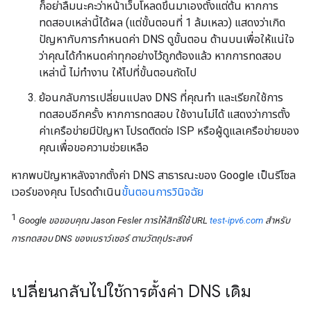
ก็อย่าลืมนะคะว่าหน้าเว็บโหลดขึ้นมาเองตั้งแต่ต้น หากการ
ทดสอบเหล่านี้ได้ผล (แต่ขั้นตอนที่ 1 ล้มเหลว) แสดงว่าเกิด
ปัญหากับการกำหนดค่า DNS ดูขั้นตอน ด้านบนเพื่อให้แน่ใจ
ว่าคุณได้กำหนดค่าทุกอย่างไว้ถูกต้องแล้ว หากการทดสอบ
เหล่านี้ ไม่ทำงาน ให้ไปที่ขั้นตอนถัดไป
ย้อนกลับการเปลี่ยนแปลง DNS ที่คุณทํา และเรียกใช้การ
ทดสอบอีกครั้ง หากการทดสอบ ใช้งานไม่ได้ แสดงว่าการตั้ง
ค่าเครือข่ายมีปัญหา โปรดติดต่อ ISP หรือผู้ดูแลเครือข่ายของ
คุณเพื่อขอความช่วยเหลือ
หากพบปัญหาหลังจากตั้งค่า DNS สาธารณะของ Google เป็นรีโซล
เวอร์ของคุณ โปรดดำเนิน
ขั้นตอนการวินิจฉัย
1
Google ขอขอบคุณ Jason Fesler การให้สิทธิ์ใช้ URL
test-ipv6.com
สำหรับ
การทดสอบ DNS ของเบราว์เซอร์ ตามวัตถุประสงค์
เปลี่ยนกลับไปใช้การตั้งค่า DNS เดิม