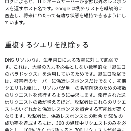
ログによると、TLD ネームサーバーが参照以外のレスポン
スを返すホスト名です。Google は例外リストを継続的に
審査し、将来にわたって有効な状態を維持できるようにし
ています。
重複するクエリを削除する
DNS リゾルバは、生年月日による攻撃に対して脆弱で
す。これは、大量の入力を必要としない数学的な「誕生日
のパラドックス」を活用しているためです。誕生日攻撃で
は、被害者のサーバーに偽造レスポンスだけでなく、初期
クエリも殺到し、リゾルバが単一の名前解決のための複数
のリクエストを発行するように要求します。発行された送
信リクエストの数が増えるほど、攻撃者はこれらのリクエ
ストのいずれかと偽造レスポンスを照合する可能性が高く
なります。攻撃者は、偽造レスポンスとの照合で 50% の
成功率を達成するには、300 の処理中リクエストのみを必
要とし、100% 近くで成功すると 700 リクエストが必要に