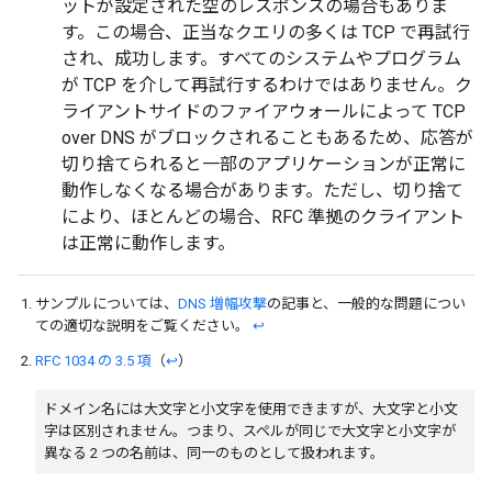
ットが設定された空のレスポンスの場合もありま
す。この場合、正当なクエリの多くは TCP で再試行
され、成功します。すべてのシステムやプログラム
が TCP を介して再試行するわけではありません。ク
ライアントサイドのファイアウォールによって TCP
over DNS がブロックされることもあるため、応答が
切り捨てられると一部のアプリケーションが正常に
動作しなくなる場合があります。ただし、切り捨て
により、ほとんどの場合、RFC 準拠のクライアント
は正常に動作します。
サンプルについては、
DNS 増幅攻撃
の記事と、一般的な問題につい
ての適切な説明をご覧ください。
↩
RFC 1034 の 3.5 項
（
↩
）
ドメイン名には大文字と小文字を使用できますが、大文字と小文
字は区別されません。つまり、スペルが同じで大文字と小文字が
異なる 2 つの名前は、同一のものとして扱われます。