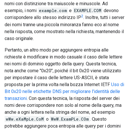
nomi con distinzione tra maiuscole e minuscole. Ad
esempio, i nomi
example.com
e
EXAMPLE.COM
devono
2
corrispondere allo stesso indirizzo IP
. Inoltre, tutti i server
dei nomi tranne una piccola minoranza fanno eco al nome
nella risposta, come mostrato nella richiesta, mantenendo il
caso originale.
Pertanto, un altro modo per aggiungere entropia alle
richieste è modificare in modo casuale il caso delle lettere
nei nomi di dominio oggetto della query. Questa tecnica,
nota anche come "0x20", poiché il bit 0x20 viene utilizzato
per impostare il caso delle lettere US-ASCII, è stata
proposta per la prima volta nella bozza Internet IETF
Uso di
Bit 0x20 nelle etichette DNS per migliorare l'identità delle
transazioni
. Con questa tecnica, la risposta del server dei
nomi deve corrispondere non solo al nome della query, ma
anche a ogni lettera nella stringa del nome, ad esempio
wWw.eXaMpLe.CoM
o
WwW.ExamPLe.COm
. Questo
potrebbe aggiungere poca entropia alle query per i domini