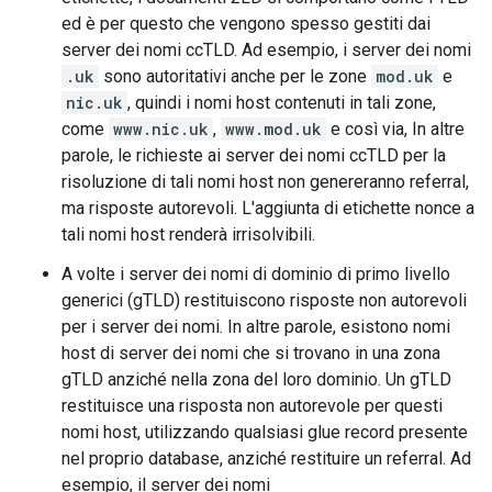
ed è per questo che vengono spesso gestiti dai
server dei nomi ccTLD. Ad esempio, i server dei nomi
.uk
sono autoritativi anche per le zone
mod.uk
e
nic.uk
, quindi i nomi host contenuti in tali zone,
come
www.nic.uk
,
www.mod.uk
e così via, In altre
parole, le richieste ai server dei nomi ccTLD per la
risoluzione di tali nomi host non genereranno referral,
ma risposte autorevoli. L'aggiunta di etichette nonce a
tali nomi host renderà irrisolvibili.
A volte i server dei nomi di dominio di primo livello
generici (gTLD) restituiscono risposte non autorevoli
per i server dei nomi. In altre parole, esistono nomi
host di server dei nomi che si trovano in una zona
gTLD anziché nella zona del loro dominio. Un gTLD
restituisce una risposta non autorevole per questi
nomi host, utilizzando qualsiasi glue record presente
nel proprio database, anziché restituire un referral. Ad
esempio, il server dei nomi