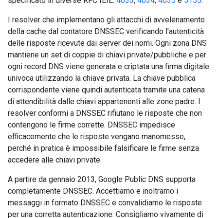
specificato in diverse RFC IEIE:
4033
,
4034
,
4035
e
5155
.
I resolver che implementano gli attacchi di avvelenamento
della cache dal contatore DNSSEC verificando l'autenticità
delle risposte ricevute dai server dei nomi. Ogni zona DNS
mantiene un set di coppie di chiavi private/pubbliche e per
ogni record DNS viene generata e criptata una firma digitale
univoca utilizzando la chiave privata. La chiave pubblica
corrispondente viene quindi autenticata tramite una catena
di attendibilità dalle chiavi appartenenti alle zone padre. I
resolver conformi a DNSSEC rifiutano le risposte che non
contengono le firme corrette. DNSSEC impedisce
efficacemente che le risposte vengano manomesse,
perché in pratica è impossibile falsificare le firme senza
accedere alle chiavi private.
A partire da gennaio 2013, Google Public DNS supporta
completamente DNSSEC. Accettiamo e inoltramo i
messaggi in formato DNSSEC e convalidiamo le risposte
per una corretta autenticazione. Consigliamo vivamente di