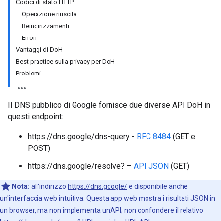
Codici di stato HTTP
Operazione riuscita
Reindirizzamenti
Errori
Vantaggi di DoH
Best practice sulla privacy per DoH
Problemi
Il DNS pubblico di Google fornisce due diverse API DoH in
questi endpoint:
https://dns.google/dns-query -
RFC 8484
(GET e
POST)
https://dns.google/resolve? –
API JSON
(GET)
Nota:
all'indirizzo
https://dns.google/
è disponibile anche
un'interfaccia web intuitiva. Questa app web mostra i risultati JSON in
un browser, ma non implementa un'API; non confondere il relativo