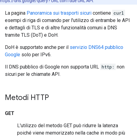
https://dns.google/query? URL con i due URL API.
La pagina
Panoramica sui trasporti sicuri
contiene
curl
esempi di riga di comando per l'utilizzo di entrambe le API
e dettagli di TLS e di altre funzionalità comuni a DNS
tramite TLS (DoT) e DoH.
DoH è supportato anche per il
servizio DNS64 pubblico
Google
solo per IPv6.
Il DNS pubblico di Google non supporta URL
http:
non
sicuri per le chiamate API.
Metodi HTTP
GET
L'utilizzo del metodo GET può ridurre la latenza
poiché viene memorizzato nella cache in modo più