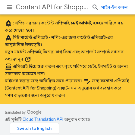
Content API for Shopping
সাইন-ইন করুন
add_alert
:
শপিং-এর জন্য কন্টেন্ট এপিআই
১৮ই আগস্ট, ২০২৬
তারিখে বন্ধ
করে দেওয়া হবে।
rocket
মিট
মার্চেন্ট এপিআই
- শপিং-এর জন্য কন্টেন্ট এপিআই-এর
আনুষ্ঠানিক উত্তরসূরি।
নতুন মার্চেন্ট এপিআই ফিচার, বাগ ফিক্স এবং আপডেট সম্পর্কে
সর্বশেষ
update
তথ্য জানুন
point_of_sale
এপিআই দিয়ে শুরু করুন
এবং বৃহৎ পরিসরে ডেটা, ইনসাইট ও অনন্য
সক্ষমতার অ্যাক্সেস পান।
edit_note
মাইগ্রেট করার জন্য অতিরিক্ত সময় প্রয়োজন?
জন্য কন্টেন্ট এপিআই
(Content API for Shopping) এক্সটেনশন অনুরোধ ফর্ম
ব্যবহার করে
সময় বাড়ানোর জন্য অনুরোধ করুন।
এই পৃষ্ঠাটি
Cloud Translation API
অনুবাদ করেছে।