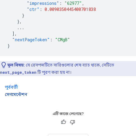
"impressions"
:
"62977"
,
"ctr"
:
0.0090350445400701838
}
},
...
],
"nextPageToken"
:
"CMgB"
}
মূল বিষয়:
যে রেসপন্সটিতে সারিগুলোর শেষ ব্যাচ থাকে, সেটিতে
next_page_token
টি পূরণ করা হয় না।
পূর্ববর্তী
সেগমেন্টেশন
এটি কাজে লেগেছে?