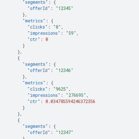
"segments"
:
{
"offerId"
:
"12345"
},
"metrics"
:
{
"clicks"
:
"0"
,
"impressions"
:
"59"
,
"ctr"
:
0
}
},
{
"segments"
:
{
"offerId"
:
"12346"
},
"metrics"
:
{
"clicks"
:
"9625"
,
"impressions"
:
"276695"
,
"ctr"
:
0.034785594246372356
}
},
{
"segments"
:
{
"offerId"
:
"12347"
},