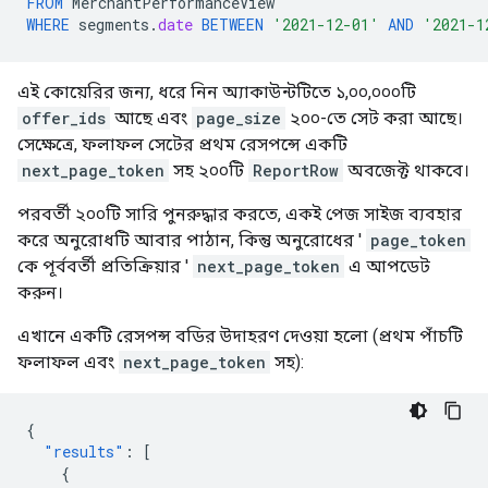
FROM
MerchantPerformanceView
WHERE
segments
.
date
BETWEEN
'2021-12-01'
AND
'2021-1
এই কোয়েরির জন্য, ধরে নিন অ্যাকাউন্টটিতে ১,০০,০০০টি
offer_ids
আছে এবং
page_size
২০০-তে সেট করা আছে।
সেক্ষেত্রে, ফলাফল সেটের প্রথম রেসপন্সে একটি
next_page_token
সহ ২০০টি
ReportRow
অবজেক্ট থাকবে।
পরবর্তী ২০০টি সারি পুনরুদ্ধার করতে, একই পেজ সাইজ ব্যবহার
করে অনুরোধটি আবার পাঠান, কিন্তু অনুরোধের '
page_token
কে পূর্ববর্তী প্রতিক্রিয়ার '
next_page_token
এ আপডেট
করুন।
এখানে একটি রেসপন্স বডির উদাহরণ দেওয়া হলো (প্রথম পাঁচটি
ফলাফল এবং
next_page_token
সহ):
{
"results"
:
[
{