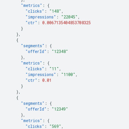
"metrics"
:
{
"clicks"
:
"148"
,
"impressions"
:
"22045"
,
"ctr"
:
0.0067135404853708325
}
},
{
"segments"
:
{
"offerId"
:
"12348"
},
"metrics"
:
{
"clicks"
:
"11"
,
"impressions"
:
"1100"
,
"ctr"
:
0.01
}
},
{
"segments"
:
{
"offerId"
:
"12349"
},
"metrics"
:
{
"clicks"
:
"569"
,