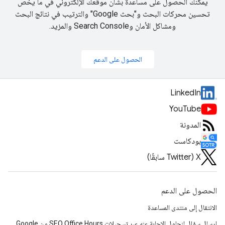
يمكنك الحصول على مساعدة بشأن موقعك الإلكتروني في ما يخصّ
تحسين محركات البحث و"بحث Google" والترتيب في نتائج البحث
ومشاكل الأمان وSearch Console والمزيد.
الحصول على الدعم
LinkedIn
YouTube
المدونة
بودكاست
‫X ‏(Twitter سابقًا)
الحصول على الدعم
الانتقال إلى منتدى المساعدة
إرسال سؤال لنحاول الإجابة عنه عبر تسجيلات SEO Office Hours من Google