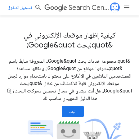
Search Central
تسجيل الدخول
كيفية إظهار موقعك الإلكتروني في
&quot;بحث Google&quot;
&quot;مجموعة خدمات بحث Google&quot;، المعروفة سابقًا باسم
&quot;مشرفو المواقع من Google&quot;، بإمكانها مساعدة
المستخدمين الملائمين في الاطّلاع على محتواك باستخدام موارد لجعل
موقعك الإلكتروني قابلاً للاكتشاف من خلال &quot;بحث
Google&quot;. هل أنت مبتدئ في مجال تحسين محركات البحث؟ إذًا
هذا الدليل التمهيدي مناسب لك.
البدء