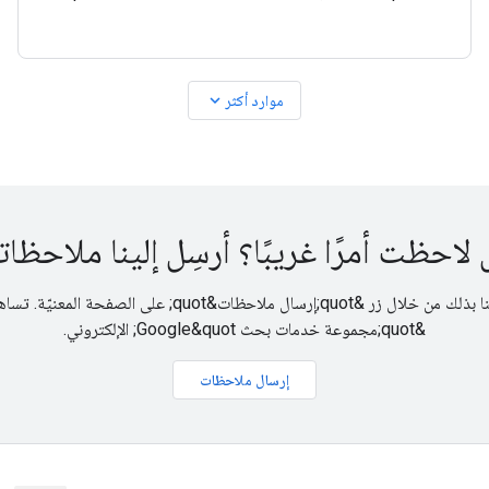
John Mueller from the Google Search
expand_more
موارد أكثر
لاحظت أمرًا غريبًا؟ أرسِل إلينا ملاحظا
هل عثرت على رابط معطّل؟ أبلِغنا بذلك من خلال زر &quot;إرسال
&quot;مجموعة خدمات بحث Google&quot; الإلكتروني.
إرسال ملاحظات