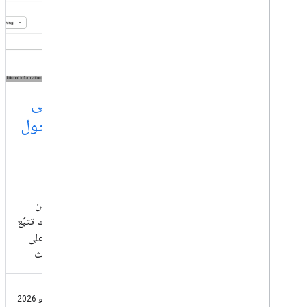
يتم طرح المواقع الإلكترونية للمنصات على
مستوى العالم، بالإضافة إلى دليل جديد حول
أداء الفيديوهات والمحتوى على وسائل
التواصل الاجتماعي
الأربعاء 29 يوليو 2026 في وقت سابق من هذا الشهر، أعلنّا عن
مواقع إلكترونية للمنصات في Search Console ، ما يتيح لك تتبُّع
أداء منشوراتك على وسائل التواصل الاجتماعي والفيديوهات على
Instagram وTikTok وX وYouTube على &amp;quot;بحث
Google&amp;quot;
29 يوليو 2026