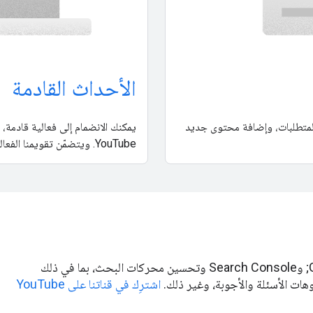
الأحداث القادمة
 المتطلبات، وإضافة محتوى جديد
يمكنك الانضمام إلى فعالية قادمة، 
YouTube. ويتضمّن تقويمنا الفعاليات التي نستضيفها وتلك التي نشارك فيها كمتحدثين.
ننشر بانتظام فيديوهات متعددة حول &quot;بحث Google&quot; وSearch Console وتحسين محركات البحث، بما في ذلك
وهات الأسئلة والأجوبة، وغير ذلك.
اشترِك في قناتنا على YouTube