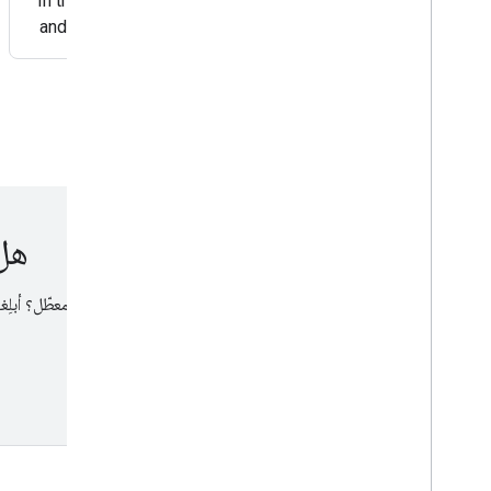
In this episode of Search off the Record, Martin Splitt
and John Mueller pull back the curtain on how internal
search results pages can turn
هل 