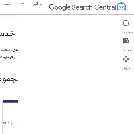
الوثائق
الدعم
Search Central
آخر الأخبار في &quot;مجموعة خدمات بحث Google&quot;
معلومات
دردشة
على المستندات، وفعاليات &quot;بحث Google&quot; القادمة، وفيديوهات YouTube، وحلقات البودكاست.
واجهة برمجة التطبيقات
المشاركات الحديثة في مدوّنة "مجموعة خ