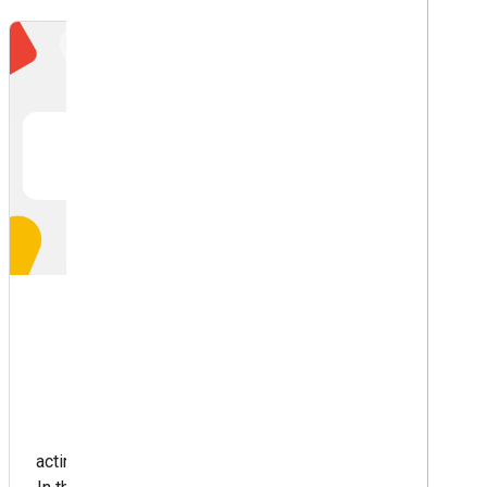
Should you block your Search
result pages?
Updated 30 يوليو 2026
Is your website’s internal search feature secretly
acting as an open invitation for crawling lots and lots?