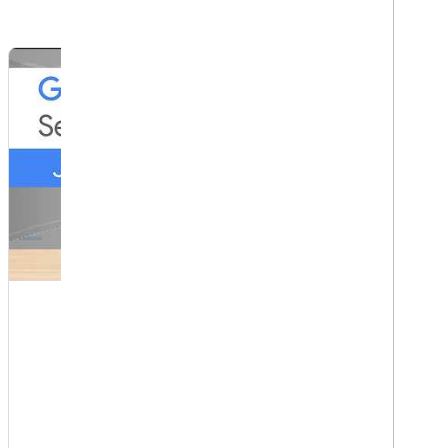
YouTube
Google Search Gen AI Reports,
Search Profiles & more (Q2 ‘26)
Updated 18 يونيو 2026