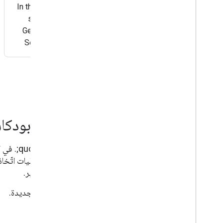
In this episode of Google Search News, John Mueller
shares major updates of Google’s official launch of
Generative AI Performance Reporting inside Google
Search Console, alongside a brand-new control that
allows site owners to manage how their
الاستماع إلى أحدث الحلقات من بودك
&quot;بحث Google&quot; معلومات أساسية حول 
ما يخصّ الميزات في Search Console، وغير ذلك الكثير.
اشترِك في البودكاست
لتلقّي إشعارات عندما ننشر حلقات جديدة.