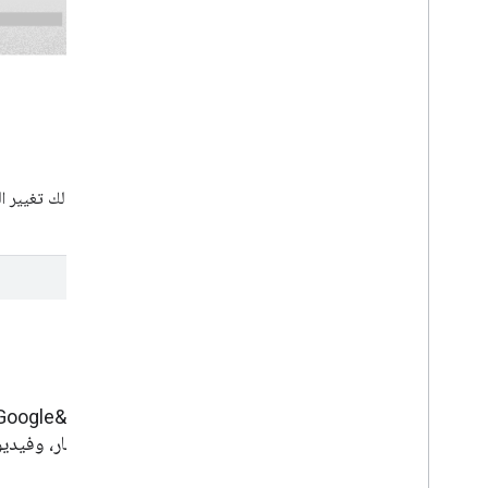
آخر التعديلات على المستندات
اطّلِع على التعديلات التي تم إجراؤها في المستندات، بما في ذلك تغيير
وتوضيحات.
الاطّلاع على أحدث الفيديوهات
البرامج التعليمية، والمقابلات مع خبراء في المجال، والأخبار، وفيدي
لتلقّي إشعارات عندما ننشر فيديوهات جديدة.