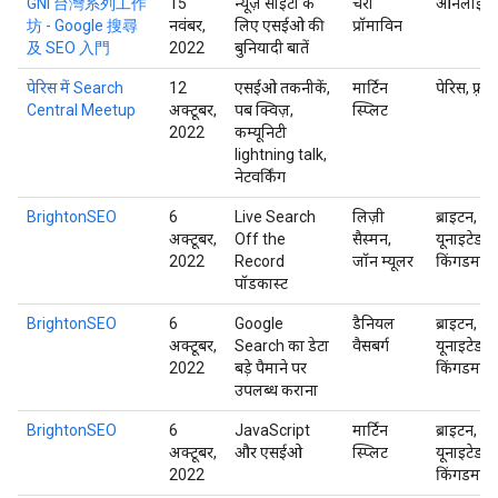
GNI 台灣系列工作
15
न्यूज़ साइटों के
चेरी
ऑनलाइन
坊 - Google 搜尋
नवंबर,
लिए एसईओ की
प्रॉमाविन
及 SEO 入門
2022
बुनियादी बातें
पेरिस में Search
12
एसईओ तकनीकें,
मार्टिन
पेरिस, फ़्रां
Central Meetup
अक्टूबर,
पब क्विज़,
स्प्लिट
2022
कम्यूनिटी
lightning talk,
नेटवर्किंग
BrightonSEO
6
Live Search
लिज़ी
ब्राइटन,
अक्टूबर,
Off the
सैस्मन,
यूनाइटेड
2022
Record
जॉन म्यूलर
किंगडम
पॉडकास्ट
BrightonSEO
6
Google
डैनियल
ब्राइटन,
अक्टूबर,
Search का डेटा
वैसबर्ग
यूनाइटेड
2022
बड़े पैमाने पर
किंगडम
उपलब्ध कराना
BrightonSEO
6
JavaScript
मार्टिन
ब्राइटन,
अक्टूबर,
और एसईओ
स्प्लिट
यूनाइटेड
2022
किंगडम