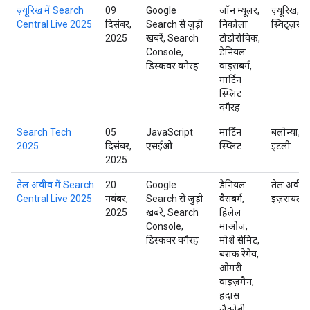
ज़्यूरिख में Search
09
Google
जॉन म्यूलर,
ज़्यूरिख,
Central Live 2025
दिसंबर,
Search से जुड़ी
निकोला
स्विट्ज़रलैं
2025
खबरें, Search
टोडोरोविक,
Console,
डेनियल
डिस्कवर वगैरह
वाइसबर्ग,
मार्टिन
स्प्लिट
वगैरह
Search Tech
05
JavaScript
मार्टिन
बलोन्या,
2025
दिसंबर,
एसईओ
स्प्लिट
इटली
2025
तेल अवीव में Search
20
Google
डैनियल
तेल अवीव,
Central Live 2025
नवंबर,
Search से जुड़ी
वैसबर्ग,
इज़रायल
2025
खबरें, Search
हिलेल
Console,
माओज़,
डिस्कवर वगैरह
मोशे सेमिट,
बराक रेगेव,
ओमरी
वाइज़मैन,
हदास
जैकोबी