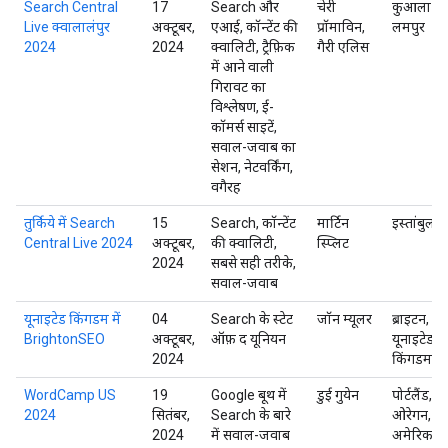
Search Central
17
Search और
चेरी
कुआला
Live क्वालालंपुर
अक्टूबर,
एआई, कॉन्टेंट की
प्रॉमाविन,
लमपुर
2024
2024
क्वालिटी, ट्रैफ़िक
गैरी एलिस
में आने वाली
गिरावट का
विश्लेषण, ई-
कॉमर्स साइटें,
सवाल-जवाब का
सेशन, नेटवर्किंग,
वगैरह
तुर्किये में Search
15
Search, कॉन्टेंट
मार्टिन
इस्तांबुल
Central Live 2024
अक्टूबर,
की क्वालिटी,
स्प्लिट
2024
सबसे सही तरीके,
सवाल-जवाब
यूनाइटेड किंगडम में
04
Search के स्टेट
जॉन म्यूलर
ब्राइटन,
BrightonSEO
अक्टूबर,
ऑफ़ द यूनियन
यूनाइटेड
2024
किंगडम
WordCamp US
19
Google बूथ में
डुई गुयेन
पोर्टलैंड,
2024
सितंबर,
Search के बारे
ओरेगन,
2024
में सवाल-जवाब
अमेरिका