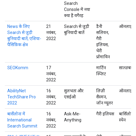
Search
Console में नया
क्या है वगैरह
News के लिए
21
Search से जुड़ी
डैनी
ऑनलाइन
Search से जुड़ी
नवंबर,
बुनियादी बातें
सलिवन,
बुनियादी बातें, एशिया-
2022
गैरी
पैसिफ़िक क्षेत्र
इलियस,
चेरी
प्रॉमाविन
SEOKomm
17
मार्टिन
साल्ज़बर्ग
नवंबर,
स्प्लिट
2022
AbilityNet
16
सुलभता और
लिज़ी
ऑनलाइन
TechShare Pro
नवंबर,
एसईओ
सैस्मन,
2022
2022
जॉन म्यूलर
बार्सेलोना में
16
Ask-Me-
गैरी इलियस
बार्सिलोना,
International
नवंबर,
Anything
स्पेन
Search Summit
2022