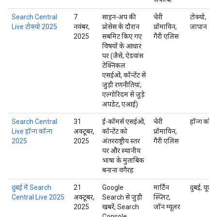
Search Central
7
साइन-अप की
चेरी
टोक्यो,
Live टोक्यो 2025
नवंबर,
प्रोसेस के दौरान
प्रॉमाविन,
जापान
2025
सबमिट किए गए
गैरी एलिस
विषयों के आधार
पर (जैसे, ऐडवांस
टेक्निकल
एसईओ, कॉन्टेंट से
जुड़ी रणनीतियां,
एल्गोरिदम से जुड़े
अपडेट, एआई)
Search Central
31
ई-कॉमर्स एसईओ,
चेरी
हॉन्ग कॉन्ग
Live हॉन्ग कॉन्ग
अक्टूबर,
कॉन्टेंट को
प्रॉमाविन,
2025
2025
अंतरराष्ट्रीय स्तर
गैरी एलिस
पर और स्थानीय
भाषा के मुताबिक
बनाना वगैरह
दुबई में Search
21
Google
मार्टिन
दुबई, यूएई
Central Live 2025
अक्टूबर,
Search से जुड़ी
स्प्लिट,
2025
खबरें, Search
जॉन म्यूलर
Console,