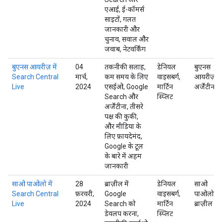
एआई, ई-कॉमर्स
साइटों, गलत
जानकारी और
चुनाव, सवाल और
जवाब, नेटवर्किंग
बुएनस आयरीज़ में
04
तकनीकी सलाह,
डेनियल
बुएनस
Search Central
मार्च,
कम समय के लिए
वाइसबर्ग,
आयरीज़,
Live
2024
एसईओ, Google
मार्टिन
अर्जेंटीना
Search और
स्प्लिट
अर्जेंटीना, तीसरे
पक्ष की कुकी,
और मीडिया के
लिए फ़ायदेमंद,
Google के टूल
के बारे में अहम
जानकारी
साओ पाओलो में
28
ब्राज़ील में
डेनियल
साओ
Search Central
फ़रवरी,
Google
वाइसबर्ग,
पाओलो,
Live
2024
Search को
मार्टिन
ब्राज़ील
डेवलप करना,
स्प्लिट