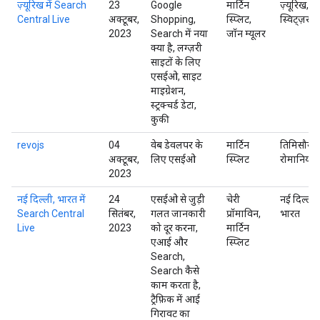
ज़्यूरिख में Search
23
Google
मार्टिन
ज़्यूरिख,
Central Live
अक्टूबर,
Shopping,
स्प्लिट,
स्विट्ज़रलैं
2023
Search में नया
जॉन म्यूलर
क्या है, लग्ज़री
साइटों के लिए
एसईओ, साइट
माइग्रेशन,
स्ट्रक्चर्ड डेटा,
कुकी
revojs
04
वेब डेवलपर के
मार्टिन
तिमिसौरा,
अक्टूबर,
लिए एसईओ
स्प्लिट
रोमानिया
2023
नई दिल्ली, भारत में
24
एसईओ से जुड़ी
चेरी
नई दिल्ली,
Search Central
सितंबर,
गलत जानकारी
प्रॉमाविन,
भारत
Live
2023
को दूर करना,
मार्टिन
एआई और
स्प्लिट
Search,
Search कैसे
काम करता है,
ट्रैफ़िक में आई
गिरावट का