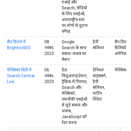
एआई और
Search, वीडियो
के लिए एसईओ,
अंतरराष्ट्रीय स्तर
पर लोगों से जुड़ना
वगैरह
सैन डिएगो में
08
Google
डैनी
सैन डिएगो,
BrightonSEO
नवंबर,
Search के साथ
सलिवन
कैलिफ़ोर्नि
2023
सवाल-जवाब का
अमेरिका
सेशन
मेक्सिको सिटी में
06
डेटा
डेनियल
मेक्सिको
Search Central
नवंबर,
विज़ुअलाइज़ेशन,
वाइसबर्ग,
Live
2023
ट्रैफ़िक में गिरावट,
डैनी
Search और
सलिवन,
मेक्सिको,
मार्टिन
तकनीकी एसईओ
स्प्लिट
से जुड़े सवाल और
जवाब,
JavaScript को
रेंडर करना