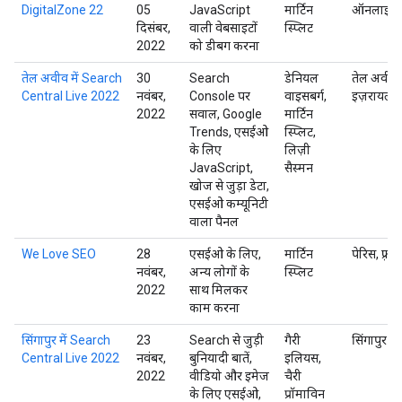
DigitalZone 22
05
JavaScript
मार्टिन
ऑनलाइन
दिसंबर,
वाली वेबसाइटों
स्प्लिट
2022
को डीबग करना
तेल अवीव में Search
30
Search
डेनियल
तेल अवीव,
Central Live 2022
नवंबर,
Console पर
वाइसबर्ग,
इज़रायल
2022
सवाल, Google
मार्टिन
Trends, एसईओ
स्प्लिट,
के लिए
लिज़ी
JavaScript,
सैस्मन
खोज से जुड़ा डेटा,
एसईओ कम्यूनिटी
वाला पैनल
We Love SEO
28
एसईओ के लिए,
मार्टिन
पेरिस, फ़्रां
नवंबर,
अन्य लोगों के
स्प्लिट
2022
साथ मिलकर
काम करना
सिंगापुर में Search
23
Search से जुड़ी
गैरी
सिंगापुर
Central Live 2022
नवंबर,
बुनियादी बातें,
इलियस,
2022
वीडियो और इमेज
चैरी
के लिए एसईओ,
प्रॉमाविन