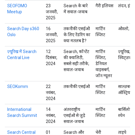
SEOFOMO
23
Search के बारे
गैरी इलियस
लंदन, इंग्लै
Meetup
जनवरी,
में सवाल-जवाब
2025
Search Day s360
16
तकनीकी एसईओ
मार्टिन
ओस्लो, नॉर्व
Oslo
जनवरी,
के लिए रेंडरिंग का
स्प्लिट
2025
क्या मतलब है?
ज़्यूरिख में Search
12
Search, कॉन्टेंट
मार्टिन
ज़्यूरिख,
Central Live
दिसंबर,
की क्वालिटी,
स्प्लिट,
स्विट्ज़रलैं
2024
सबसे सही तरीके,
डेनियल
सवाल-जवाब
वाइसबर्ग,
जॉन म्यूलर
SEOKomm
22
तकनीकी एसईओ
मार्टिन
साल्ज़बर्ग,
नवंबर,
स्प्लिट
ऑस्ट्रिया
2024
International
14
अंतरराष्ट्रीय
मार्टिन
बार्सिलोना,
Search Summit
नवंबर,
एसईओ से जुड़े
स्प्लिट
स्पेन
2024
सवाल-जवाब
Search Central
01
Search और
चेरी
ताइपे