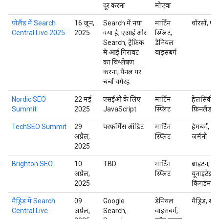
दूर करना
मोएवा
पोलैंड में Search
16 जून,
Search में नया
मार्टिन
वॉरसॉ, पोल
Central Live 2025
2025
क्या है, एआई और
स्प्लिट,
Search, ट्रैफ़िक
डैनियल
में आई गिरावट
वाइसबर्ग
का विश्लेषण
करना, पैनल पर
चर्चा वगैरह
Nordic SEO
22 मई
एसईओ के लिए
मार्टिन
हेलसिंकी,
Summit
2025
JavaScript
स्प्लिट
फ़िनलैंड
TechSEO Summit
29
परफ़ॉर्मेंस ऑडिट
मार्टिन
हैमबर्ग,
अप्रैल,
स्प्लिट
जर्मनी
2025
Brighton SEO
10
TBD
मार्टिन
ब्राइटन,
अप्रैल,
स्प्लिट
यूनाइटेड
2025
किंगडम
मैड्रिड में Search
09
Google
डेनियल
मैड्रिड, स्पे
Central Live
अप्रैल,
Search,
वाइसबर्ग,