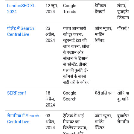
LondonSEO XL
12 जून,
Google
डैनियल
लंदन,
2024
2024
Trends
वैसबर्ग
यूनाइटेड
किंगडम
पोलैंड में Search
23
गलत जानकारी
जॉन म्यूलर,
वॉरसॉ, पोल
Central Live
अप्रैल,
को दूर करना,
मार्टिन
2024
स्ट्रक्चर्ड डेटा की
स्प्लिट
जांच करना, खोज
के रुझान और
सीज़न के हिसाब
से कॉन्टेंट, तीसरे
पक्ष की कुकी, ई-
कॉमर्स के सबसे
सही तरीके वगैरह
SERPconf
18
Google
गैरी इलियस
सोफ़िया,
अप्रैल,
Search
बुल्गारिया
2024
रोमानिया में Search
03
ट्रैफ़िक में आई
जॉन म्यूलर,
बुखारेस्ट,
Central Live
अप्रैल,
गिरावट का
मार्टिन
रोमानिया
2024
विश्लेषण करना,
स्प्लिट
Search और