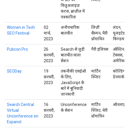
विज़ुअलाइज़
करना, ब्राज़ील में
पत्रकारिता
Women in Tech
02
अनौपचारिक
लिज़ी
लंदन,
SEO Festival
मार्च,
बातचीत
सैस्मन, चैरी
यूनाइटेड
2023
प्रॉमाविन
किंगडम
Pubcon Pro
26
Search से जुड़ी
गैरी इलियस
ऑस्टिन,
फ़रवरी,
बातचीत वाला
टेक्सस,
2023
सेशन
अमेरिका
SEODay
19
तकनीकी एसईओ
मार्टिन
कोल्डिंग,
फ़रवरी,
के लिए,
स्प्लिट
डेनमार्क
2023
JavaScript के
बारे में बुनियादी
जानकारी
Search Central
16
Unconference
मार्टिन
ऑनलाइन
Virtual
फ़रवरी,
के सेशन
स्प्लिट, चेरी
Unconference en
2023
प्रॉमाविन
Espanol