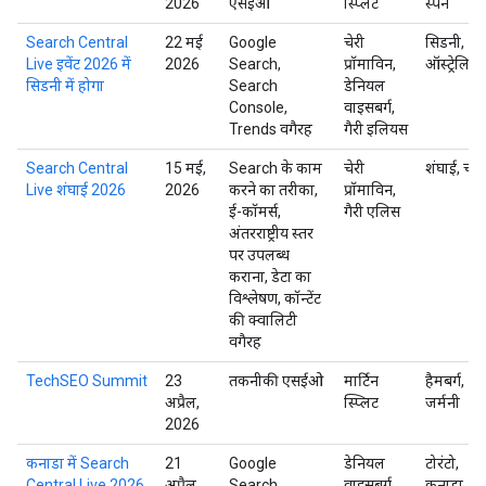
2026
एसईओ
स्प्लिट
स्पेन
Search Central
22 मई
Google
चेरी
सिडनी,
Live इवेंट 2026 में
2026
Search,
प्रॉमाविन,
ऑस्ट्रेलिया
सिडनी में होगा
Search
डेनियल
Console,
वाइसबर्ग,
Trends वगैरह
गैरी इलियस
Search Central
15 मई,
Search के काम
चेरी
शंघाई, चीन
Live शंघाई 2026
2026
करने का तरीका,
प्रॉमाविन,
ई-कॉमर्स,
गैरी एलिस
अंतरराष्ट्रीय स्तर
पर उपलब्ध
कराना, डेटा का
विश्लेषण, कॉन्टेंट
की क्वालिटी
वगैरह
TechSEO Summit
23
तकनीकी एसईओ
मार्टिन
हैमबर्ग,
अप्रैल,
स्प्लिट
जर्मनी
2026
कनाडा में Search
21
Google
डेनियल
टोरंटो,
Central Live 2026
अप्रैल,
Search,
वाइसबर्ग,
कनाडा