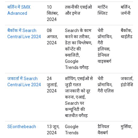
बर्लिन में SMX
10
तकनीकी एसईओ
मार्टिन
बर्लिन,
Advanced
सितंबर,
और इमेज
स्प्लिट
जर्मनी
2024
बैंकॉक में Search
08
Search के काम
चेरी
बैंकॉक,
Central Live 2024
अगस्त,
करने का तरीका,
प्रॉमाविन,
थाईलैंड
2024
डेटा का विश्लेषण,
गैरी
कॉन्टेंट की
इलियस,
क्वालिटी,
डेनियल
Google
वाइसबर्ग
Trends वगैरह
जकार्ता में Search
24
शॉपिंग, एसईओ से
चेरी
जकार्ता,
Central Live 2024
जुलाई,
जुड़ी गलत
प्रॉमाविन,
इंडोनेशिया
2024
जानकारी को दूर
गैरी एलिस
करना, एआई,
Search पर
कम्यूनिटी की
बातचीत वगैरह
SEonthebeach
13 जून,
Google
डैनियल
मुर्सिया, स्प
2024
Trends
वैसबर्ग