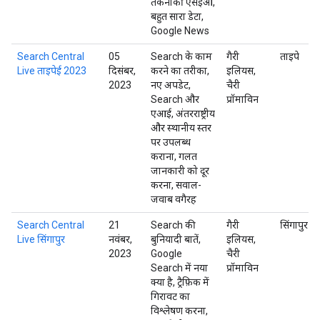
तकनीकी एसईओ,
बहुत सारा डेटा,
Google News
Search Central
05
Search के काम
गैरी
ताइपे
Live ताइपेई 2023
दिसंबर,
करने का तरीका,
इलियस,
2023
नए अपडेट,
चैरी
Search और
प्रॉमाविन
एआई, अंतरराष्ट्रीय
और स्थानीय स्तर
पर उपलब्ध
कराना, गलत
जानकारी को दूर
करना, सवाल-
जवाब वगैरह
Search Central
21
Search की
गैरी
सिंगापुर
Live सिंगापुर
नवंबर,
बुनियादी बातें,
इलियस,
2023
Google
चैरी
Search में नया
प्रॉमाविन
क्या है, ट्रैफ़िक में
गिरावट का
विश्लेषण करना,