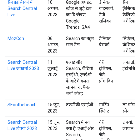
सैन फ़्रांसिस्को में
10
Google अपडेट,
डेनियल
सैन
Search Central
अगस्त,
खोज से जुड़े डेटा
वाइसबर्ग,
फ़्रैंसिस्को,
Live
2023
का विश्लेषण,
डैनी
कैलिफ़ोर्नि
Google
सलिवन
अमेरिका
Trends, GA4
MozCon
06
Search का बहुत
डैनियल
सिऐटल,
अगस्त,
सारा डेटा
वैसबर्ग
वॉशिंगटन,
2023
अमेरिका
Search Central
11
एआई और
गैरी
जकार्ता,
Live जकार्ता 2023
जुलाई,
Search, वीडियो
इलियस,
इंडोनेशिया
2023
एसईओ, एसईओ
चैरी
के बारे में गलत
प्रॉमाविन
जानकारी, पैनल
चर्चा वगैरह
SEonthebeach
15 जून,
तकनीकी एसईओ
मार्टिन
ला मांगा,
2023
स्प्लिट
स्पेन
Search Central
15 जून,
Search में नया
गैरी
टोक्यो,
Live टोक्यो 2023
2023
क्या है, एआई और
इलियस,
जापान
Search,
चैरी