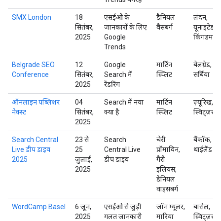
SMX London
18
एसईओ के
डैनियल
लंदन,
सितंबर,
जानकारों के लिए
वैसबर्ग
यूनाइटेड
2025
Google
किंगडम
Trends
Belgrade SEO
12
Google
मार्टिन
बेलग्रेड,
Conference
सितंबर,
Search में
स्प्लिट
सर्बिया
2025
रेंडरिंग
ऑनलाइन पब्लिशर
04
Search में नया
मार्टिन
ज़्यूरिख,
नेक्स्ट
सितंबर,
क्या है
स्प्लिट
स्विट्ज़रलैं
2025
Search Central
23 से
Search
चेरी
बैंकॉक,
Live डीप डाइव
25
Central Live
प्रॉमाविन,
थाईलैंड
2025
जुलाई,
डीप डाइव
गैरी
2025
इलियस,
डेनियल
वाइसबर्ग
WordCamp Basel
6 जून,
एसईओ से जुड़ी
जॉन म्यूलर,
बासेल,
2025
गलत जानकारी
मारिया
स्विट्ज़रलैं