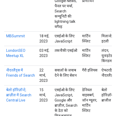
Google News,
प्रॉमाविन
पैनल पर चर्चा,
Search
कम्यूनिटी की
lightning talk
वगैरह
MBSummit
18 मई,
एसईओ के लिए
मार्टिन
मिलानो,
2023
JavaScript
स्प्लिट
इटली
LondonSEO
03 मई,
तकनीकी एसईओ
मार्टिन
लंदन,
Meetup XL
2023
स्प्लिट
यूनाइटेड
किंगडम
नीदरलैंड्स में
22
सवालों के जवाब
गैरी इलियस
ऐम्स्टरडैम,
Friends of Search
मार्च,
देने के लिए सेशन
नीदरलैंड्स
2023
बेलो हॉरिज़ॉन्टे,
15
एसईओ के लिए
डेनियल
बेलो
ब्राज़ील में Search
मार्च,
JavaScript,
वाइसबर्ग,
हॉरिज़ॉन्टे,
Central Live
2023
Google और
जॉन म्यूलर,
ब्राजील
ब्राज़ील, Search
मार्टिन
के डेटा को
स्प्लिट
विज़ुअलाइज़