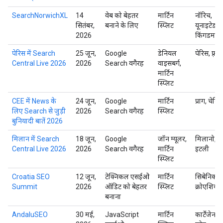
SearchNorwichXL
14
वेब को बेहतर
मार्टिन
नॉरिच,
सितंबर,
बनाने के लिए
स्प्लिट
यूनाइटेड
2026
किंगडम
पेरिस में Search
25 जून,
Google
डेनियल
पेरिस, फ़्रां
Central Live 2026
2026
Search वगैरह
वाइसबर्ग,
मार्टिन
स्प्लिट
CEE में News के
24 जून,
Google
मार्टिन
प्राग, चेकि
लिए Search से जुड़ी
2026
Search वगैरह
स्प्लिट
बुनियादी बातें 2026
मिलान में Search
18 जून,
Google
जॉन म्यूलर,
मिलानो,
Central Live 2026
2026
Search वगैरह
मार्टिन
इटली
स्प्लिट
Croatia SEO
12 जून,
टेक्निकल एसईओ
मार्टिन
सिबेनिक,
Summit
2026
ऑडिट को बेहतर
स्प्लिट
क्रोएशिया
बनाना
AndaluSEO
30 मई,
JavaScript
मार्टिन
कार्टेजेना,