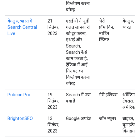
विश्लेषण करना
वगैरह
बेंगलुरु, भारत में
21
एसईओ से जुड़ी
चेरी
बेंगलुरु,
Search Central
सितंबर,
गलत जानकारी
प्रॉमाविन,
भारत
Live
2023
को दूर करना,
मार्टिन
एआई और
स्प्लिट
Search,
Search कैसे
काम करता है,
ट्रैफ़िक में आई
गिरावट का
विश्लेषण करना
वगैरह
Pubcon Pro
19
Search में नया
गैरी इलियस
ऑस्टिन,
सितंबर,
क्या है
टेक्सस,
2023
अमेरिका
BrightonSEO
13
Google अपडेट
जॉन म्यूलर
ब्राइटन,
सितंबर,
यूनाइटेड
2023
किंगडम