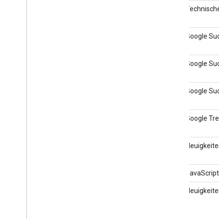
TechSEO Summit
23. April 2026
Technisch
Search Central Live Kanada
21. April 2026
Google Suc
2026
Search Central Live Buenos
26. Februar 2026
Google Suc
Aires 2026
Search Central Live São Paulo
24. Februar 2026
Google Suc
2026
Superweek
4. Februar 2026
Google Tr
Search Central Live Zürich
9. Dezember 2025
Neuigkeite
2025
Search Tech 2025
5. Dezember 2025
JavaScrip
Search Central Live TLV 2025
20. November 2025
Neuigkeite