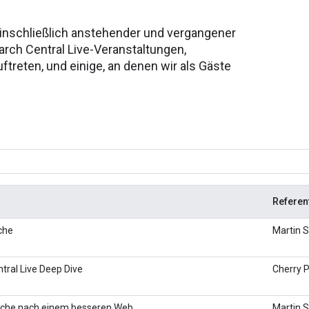
 einschließlich anstehender und vergangener
arch Central Live-Veranstaltungen,
treten, und einige, an denen wir als Gäste
Referen
che
Martin S
tral Live Deep Dive
Cherry P
uche nach einem besseren Web
Martin S