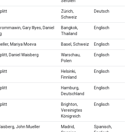
Serbien
plitt
Zürich,
Deutsch
Schweiz
rommawin, Gary Illyes, Daniel
Bangkok,
Englisch
g
Thailand
eller, Mariya Moeva
Basel, Schweiz
Englisch
plitt, Daniel Waisberg
Warschau,
Englisch
Polen
plitt
Helsinki,
Englisch
Finnland
plitt
Hamburg,
Englisch
Deutschland
plitt
Brighton,
Englisch
Vereinigtes
Königreich
aisberg, John Mueller
Madrid,
Spanisch,