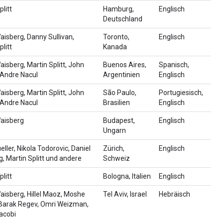
plitt
Hamburg,
Englisch
Deutschland
aisberg, Danny Sullivan,
Toronto,
Englisch
plitt
Kanada
aisberg, Martin Splitt, John
Buenos Aires,
Spanisch,
 Andre Nacul
Argentinien
Englisch
aisberg, Martin Splitt, John
São Paulo,
Portugiesisch,
 Andre Nacul
Brasilien
Englisch
Waisberg
Budapest,
Englisch
Ungarn
ller, Nikola Todorovic, Daniel
Zürich,
Englisch
, Martin Splitt und andere
Schweiz
plitt
Bologna, Italien
Englisch
aisberg, Hillel Maoz, Moshe
Tel Aviv, Israel
Hebräisch
Barak Regev, Omri Weizman,
acobi