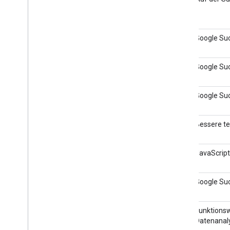
2026
Search Central Live Paris 2026
25. Juni 2026
Google Suc
Search Fundamentals for
24. Juni 2026
Google Suc
News CEE 2026
Search Central Live
18. Juni 2026
Google Suc
Mailand 2026
SEO Summit Kroatien
12. Juni 2026
Bessere t
AndaluSEO
30. Mai 2026
JavaScrip
Search Central Live Sydney
22. Mai 2026
Google Suc
2026
Search Central Live
15. Mai 2026
Funktionsw
Shanghai 2026
Datenanaly