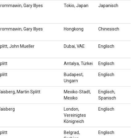
rommawin, Gary Illyes
Tokio, Japan
Japanisch
rommawin, Gary Illyes
Hongkong
Chinesisch
plitt, John Mueller
Dubai, VAE
Englisch
plitt
Antalya, Türkei
Englisch
plitt
Budapest,
Englisch
Ungarn
aisberg, Martin Splitt
Mexiko-Stadt,
Englisch,
Mexiko
Spanisch
Waisberg
London,
Englisch
Vereinigtes
Königreich
plitt
Belgrad,
Englisch