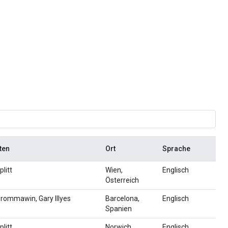
ten
Ort
Sprache
plitt
Wien,
Englisch
Österreich
rommawin, Gary Illyes
Barcelona,
Englisch
Spanien
plitt
Norwich,
Englisch