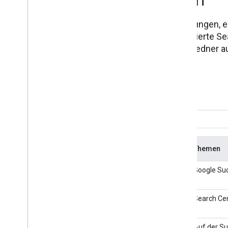
Hier ist ein Verzeichnis all unserer Veranstaltungen,
Veranstaltungen. Es umfasst von uns organisierte Se
Branchenveranstaltungen, bei denen wir als Redner auf
teilgenommen haben.
Alle Jahre
Veranstaltung
Datum
Themen
SERPConf Wien
3. November 2026
Google Su
Search Central Live Deep Dive
30. September
Search Cen
Europa 2026
2026
SearchNorwichXL
24. September
Auf der S