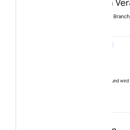
Wir sind auch bei anderen Ve
Wir wollen bei den folgenden suchbezogenen Branchen
komm vorbei und sag Hallo!
Vor Ort
Englisch
Norwich, Vereinigtes Königreich
SearchNorwichXL
24. September 2026
Martin ist in Norwich bei SearchNorwichXL dabei und wird 
wohin sich das Web entwickelt.
Weitere Informationen
Liste aller Veranstaltungen