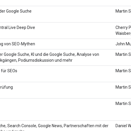
der Google Suche
Martin S
tral Live Deep Dive
Cherry P
Waisber
ng von SEO-Mythen
John Mu
er Google Suche, KI und die Google Suche, Analyse von
Martin S
ückgängen, Podiumsdiskussion und mehr
 für SEOs
Martin S
prüfung
Martin S
Martin S
he, Search Console, Google News, Partnerschaften mit der
Daniel W