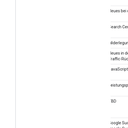
2025
Online Publishers Next
4. September 2025
Neues bei 
Search Central Live Deep Dive
23.–25. Juli 2025
Search Cen
2025
WordCamp Basel
6. Juni 2025
Widerlegu
Search Central Live Poland
16. Juni 2025
Neues in d
2025
Traffic-R
Nordic SEO Summit
22. Mai 2025
JavaScript
TechSEO Summit
29. April 2025
Leistungs
Brighton SEO
10. April 2025
TBD
Search Central Live Madrid
9. April 2025
Google Suc