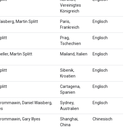
Vereinigtes
Königreich
aisberg, Martin Splitt
Paris,
Englisch
Frankreich
plitt
Prag,
Englisch
Tschechien
ller, Martin Splitt
Mailand, Italien
Englisch
plitt
Sibenik,
Englisch
Kroatien
plitt
Cartagena,
Englisch
Spanien
Prommawin, Daniel Waisberg,
Sydney,
Englisch
es
Australien
rommawin, Gary Illyes
Shanghai,
Chinesisch
China