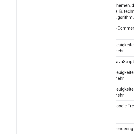
Search Central Live Tokio
7. November 2025
Themen, di
2025
(z. B. tec
Algorithmu
Search Central Live Hongkong
31. Oktober 2025
E-Commerce
2025
Search Central Live Dubai
21. Oktober 2025
Neuigkeite
2025
mehr
Search 'n Stuff
9. Oktober 2025
JavaScript
Search Central Live Budapest
2. Oktober 2025
Neuigkeite
2025
mehr
Search Central Live Mexiko-
25. September
Neuigkeite
Stadt 2025
2025
mehr
SMX London
18. September
Google Tr
2025
SEO-Konferenz Belgrad
12. September
Rendering 