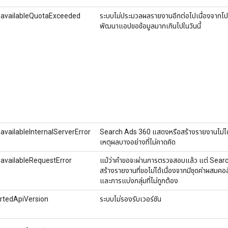
navailableQuotaExceeded
ระบบไม่ประมวลผลรายงานอีกต่อไปเนื่องจากโป
พัฒนาแอปขอข้อมูลมากเกินไปในวันนี้
availableInternalServerError
Search Ads 360 แสดงหรือสร้างรายงานไม่ได้
เหตุผลบางอย่างที่ไม่คาดคิด
availableRequestError
แม้ว่าคําขอจะผ่านการตรวจสอบแล้ว แต่ Sear
สร้างรายงานที่ขอไม่ได้เนื่องจากมีชุดค่าผสมคอ
และการแบ่งกลุ่มที่ไม่ถูกต้อง
rtedApiVersion
ระบบไม่รองรับเวอร์ชัน