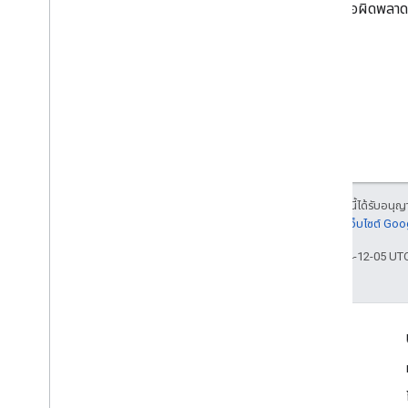
สําหรับข้อผิดพลา
เนื้อหาของหน้าเว็บนี้ได้รับอนุ
ละเอียดที่
นโยบายเว็บไซต์ Go
อัปเดตล่าสุด 2024-12-05 UT
เชื่อมต่อ
ประกาศ
บล็อก