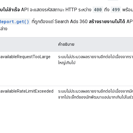
ไม่สำเร็จ
API จะแสดงรหัสสถานะ HTTP ระหว่าง
400
ถึง
499
พร้อม
Report.get()
ที่ถูกต้องแต่ Search Ads 360
สร้างรายงานไม่ได้
API
นล่าง
คำอธิบาย
navailableRequestTooLarge
ระบบไม่ประมวลผลรายงานอีกต่อไปเนื่องจากร
ใหญ่เกินไป
navailableRateLimitExceeded
ระบบไม่ประมวลผลรายงานอีกต่อไปเนื่องจากม
จากโปรเจ็กต์ของนักพัฒนาแอปมากเกินไปในช่ว