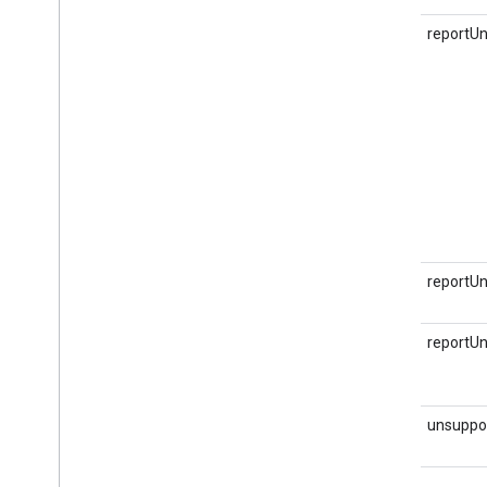
410
reportU
410
reportUn
410
reportUn
400
unsuppo