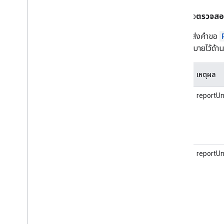
หากคำขอ
ตรวจสอบ
อัปโหลด Conversion
ภาพรวม
หากคุณส่งคําขอ
เพิ่ม Conversion ใหม่
ตามที่อธิบายไว้ด้า
แก้ไข Conversion ที่มีอยู่
อัปโหลดข้อมูลสําหรับตัวแปร Floodlight ที่
รหัส
เหตุผล
กําหนดเอง
ประสบการณ์การใช้งาน Search Ads 360
410
reportU
ขอรายงาน
API การรายงานของ Search Ads 360
รายงานเกี่ยวกับ
.
.
.
410
reportU
การแมปรหัสสําหรับ Search Ads 360 ใหม่