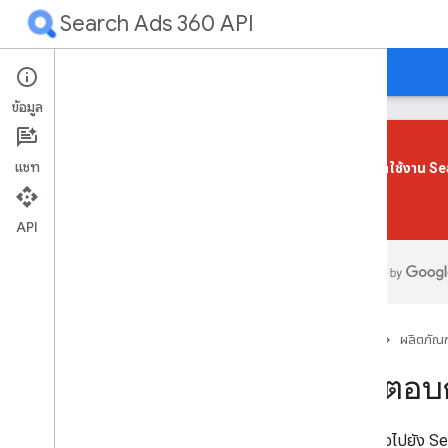
Search Ads 360 API
คำแนะนำ
ข้อมูลอ้างอิง
การสนับสนุน
ข้อมูล
แชท
เราได้เลิกใช้งาน 
ได้แล้ว
ภาพรวม
เริ่มต้นใช้งาน
API
แอปแรกของคุณ
ภาพรวม
สิ่งที่ต้องดำเนินการก่อน
หน้าแรก
ผลิตภัณฑ
ติดตั้งไลบรารีของไคลเอ็นต์
ตั้งค่าการให้สิทธิ์
โค้ดตอบ
ตั้งค่าแอปพลิเคชัน
ส่งคําขอตัวอย่าง
หากคําขอไปยัง S
ปรับปรุงประสิทธิภาพ