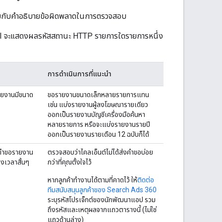
กับคำอธิบายข้อผิดพลาดในการตรวจสอบ
 จะแสดงผลรหัสสถานะ HTTP รายการใดรายการหนึ่ง
การดำเนินการที่แนะนำ
ายงานมีขนาด
ขอรายงานขนาดเล็กหลายรายการแทน
เช่น แบ่งรายงานผู้ลงโฆษณารายเดียว
ออกเป็นรายงานบัญชีเครื่องมือค้นหา
หลายรายการ หรือจะแบ่งรายงานรายปี
ออกเป็นรายงานรายเดือน 12 ฉบับก็ได้
ีคำขอรายงาน
ตรวจสอบว่าไคลเอ็นต์ไม่ได้ส่งคำขอบ่อย
งเวลาสั้นๆ
กว่าที่คุณตั้งใจไว้
หากลูกค้าทํางานได้ตามที่คาดไว้ ให้
ติดต่อ
ทีมสนับสนุนลูกค้าของ Search Ads 360
ระบุรหัสโปรเจ็กต์ของนักพัฒนาแอป รวม
ถึงรหัสและเหตุผลจากแถวตารางนี้ (ไม่ใช่
แถวด้านล่าง)