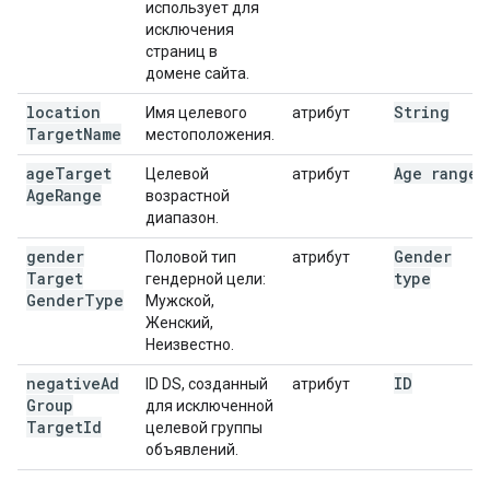
использует для
исключения
страниц в
домене сайта.
location
String
Имя целевого
атрибут
Target
Name
местоположения.
age
Target
Age range
Целевой
атрибут
Age
Range
возрастной
диапазон.
gender
Gender
Половой тип
атрибут
Target
type
гендерной цели:
Gender
Type
Мужской,
Женский,
Неизвестно.
negative
Ad
ID
ID DS, созданный
атрибут
Group
для исключенной
Target
Id
целевой группы
объявлений.