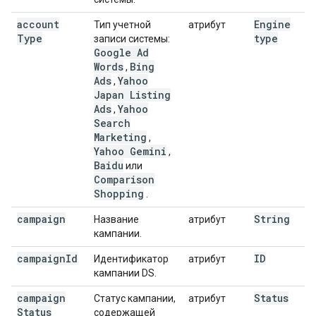
account
Engine
Тип учетной
атрибут
Type
type
записи системы:
Google Ad
Words
Bing
,
Ads
Yahoo
,
Japan Listing
Ads
Yahoo
,
Search
Marketing
,
Yahoo Gemini
,
Baidu
или
Comparison
Shopping
.
campaign
String
Название
атрибут
кампании.
campaign
Id
ID
Идентификатор
атрибут
кампании DS.
campaign
Status
Статус кампании,
атрибут
Status
содержащей