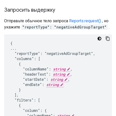
Запросить выдержку
Отправьте обычное тело запроса
Reports.request()
, но
укажите
"reportType": "negativeAdGroupTarget"
.
{

...

  "reportType": "negativeAdGroupTarget",

  "columns": [

    {

      "columnName": 
string
,

      "headerText": 
string
,

      "startDate": 
string
,

      "endDate": 
string
    }

  ],

  "filters": [

    {

      "column": {

        "columnName": 
string
,
