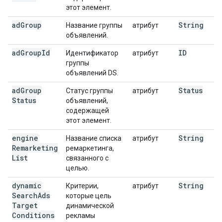
этот элемент.
ad
Group
String
Название группы
атрибут
объявлений.
ad
Group
Id
ID
Идентификатор
атрибут
группы
объявлений DS.
ad
Group
Status
Статус группы
атрибут
Status
объявлений,
содержащей
этот элемент.
engine
String
Название списка
атрибут
Remarketing
ремаркетинга,
List
связанного с
целью.
dynamic
String
Критерии,
атрибут
Search
Ads
которые цель
Target
динамической
Conditions
рекламы