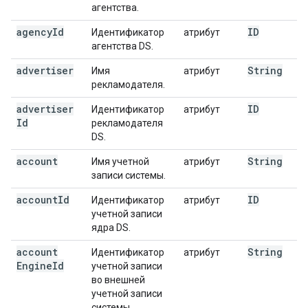
агентства.
agency
Id
ID
Идентификатор
атрибут
агентства DS.
advertiser
String
Имя
атрибут
рекламодателя.
advertiser
ID
Идентификатор
атрибут
Id
рекламодателя
DS.
account
String
Имя учетной
атрибут
записи системы.
account
Id
ID
Идентификатор
атрибут
учетной записи
ядра DS.
account
String
Идентификатор
атрибут
Engine
Id
учетной записи
во внешней
учетной записи
системы.