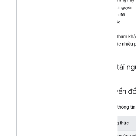
Trên trang này
Loại tài nguyên
Chuyển đổi
Báo cáo
Tài liệu tham kh
một hoặc nhiều 
Loại tài n
Chuyển đ
Để biết thông ti
Phương thức
URI tương ứng vớ