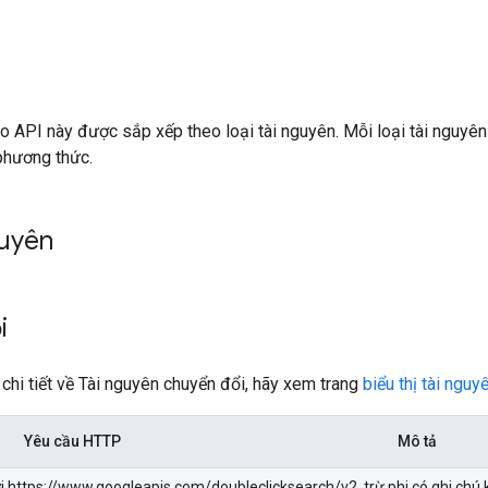
ảo API này được sắp xếp theo loại tài nguyên. Mỗi loại tài nguyên
phương thức.
guyên
ổi
n chi tiết về Tài nguyên chuyển đổi, hãy xem trang
biểu thị tài nguy
Yêu cầu HTTP
Mô tả
i https://www.googleapis.com/doubleclicksearch/v2, trừ phi có ghi chú