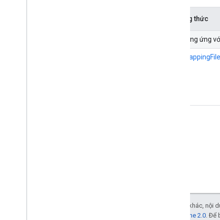
Phương thức
URI tương ứng vớ
getIdMappingFil
Trừ phi có lưu ý khác, nội
Giấy phép Apache 2.0
. Để 