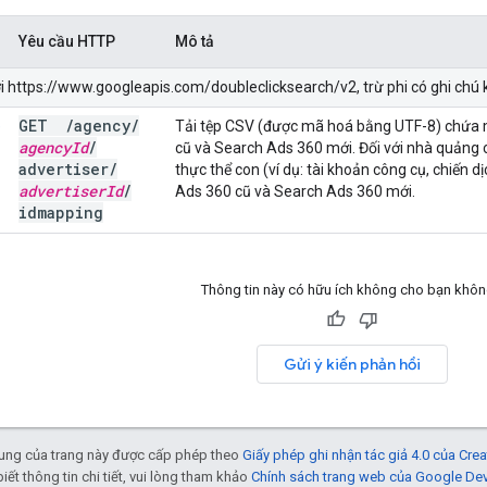
Yêu cầu HTTP
Mô tả
i https://www.googleapis.com/doubleclicksearch/v2, trừ phi có ghi chú
GET
/
agency
/
e
Tải tệp CSV (được mã hoá bằng UTF-8) chứa 
agency
Id
/
cũ và Search Ads 360 mới. Đối với nhà quảng 
advertiser
/
thực thể con (ví dụ: tài khoản công cụ, chiến d
advertiser
Id
/
Ads 360 cũ và Search Ads 360 mới.
idmapping
Thông tin này có hữu ích không cho bạn khô
Gửi ý kiến phản hồi
 dung của trang này được cấp phép theo
Giấy phép ghi nhận tác giả 4.0 của Cr
biết thông tin chi tiết, vui lòng tham khảo
Chính sách trang web của Google De