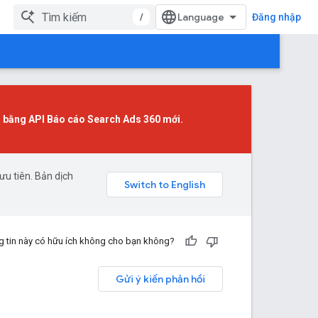
/
Đăng nhập
o bằng
API Báo cáo Search Ads 360 mới
.
u tiên. Bản dịch
 tin này có hữu ích không cho bạn không?
Gửi ý kiến phản hồi