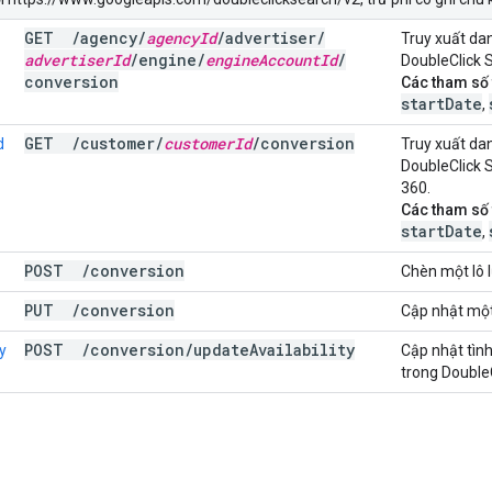
GET
/
agency
/
agency
Id
/
advertiser
/
Truy xuất dan
advertiser
Id
/
engine
/
engine
Account
Id
/
DoubleClick 
conversion
Các tham số 
startDate
,
GET
/
customer
/
customer
Id
/
conversion
d
Truy xuất dan
DoubleClick 
360.
Các tham số 
startDate
,
POST
/
conversion
Chèn một lô 
PUT
/
conversion
Cập nhật một 
POST
/
conversion
/
update
Availability
y
Cập nhật tình
trong Double