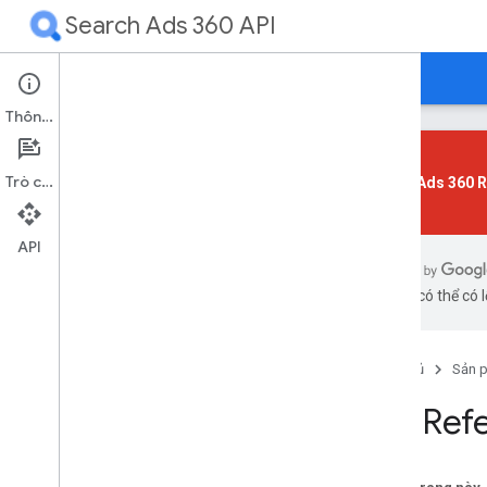
Search Ads 360 API
Hướng dẫn
Tài liệu tham khảo
Hỗ trợ
Thông tin
Trò chuyện
Search Ads 360 R
Tóm tắt tài nguyên
Chuyển đổi
API
Báo cáo
bằng AI có thể có l
Tham số truy vấn tiêu chuẩn
Phản hồi lỗi chuẩn
Trang chủ
Sản 
API Ref