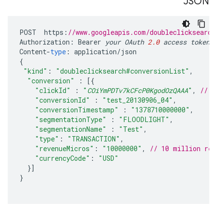
JSON
POST
https
:
//www.googleapis.com/doubleclicksearch
Authorization
:
Bearer
your
OAuth
2.0
access
token
Content
-
type
:
application
/
json
{
"kind"
:
"doubleclicksearch#conversionList"
,
"conversion"
:
[{
"clickId"
:
"
COiYmPDTv7kCFcP0KgodOzQAAA
"
,
// R
"conversionId"
:
"test_20130906_04"
,
"conversionTimestamp"
:
"1378710000000"
,
"segmentationType"
:
"FLOODLIGHT"
,
"segmentationName"
:
"Test"
,
"type"
:
"TRANSACTION"
,
"revenueMicros"
:
"10000000"
,
// 10 million rev
"currencyCode"
:
"USD"
}]
}