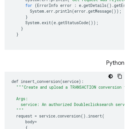
for
(
ErrorInfo
error
:
e
.
getDetails
()
.
getErr
System
.
err
.
println
(
error
.
getMessage
());
}
System
.
exit
(
e
.
getStatusCode
());
}
}
Python
def
insert_conversion
(
service
):
"""Create and upload a TRANSACTION conversion th
  Args:
    service: An authorized Doubleclicksearch servi
  """
request
=
service
.
conversion
()
.
insert
(
body
=
{