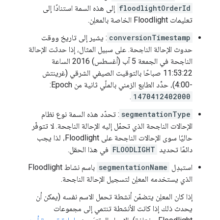
floodlightOrderId
إلى هذه السمة استنادًا إلى
تعليمات Floodlight الخاصة بالمعلِن.
conversionTimestamp
: يشير إلى تاريخ ووقت
حدوث الإحالة الناجحة. على سبيل المثال، إذا حدثت الإحالة
الناجحة في الجمعة 5 آب (أغسطس) 2016 الساعة
11:53:22 صباحًا بالتوقيت الصيفي الشرقي (غرينتش
-4:00)، حدِّد الطابع الزمني بالملّي ثانية من Epoch:
.
1470412402000
segmentationType
: تحدّد هذه السمة نوع نظام
الإحالات الناجحة الذي تحمّل إليه الإحالة الناجحة. لا تتوفّر
حاليًا سوى الإحالات الناجحة على Floodlight، لذا يجب
دائمًا تحديد
FLOODLIGHT
في هذا الحقل.
استبدِل
segmentationName
باسم نشاط Floodlight
الذي يستخدمه المعلِن لتسجيل الإحالة الناجحة.
إذا كان المعلِن يتضمّن أنشطة تحمل الاسم نفسه (يمكن أن
يحدث ذلك إذا كانت الأنشطة تنتمي إلى مجموعات