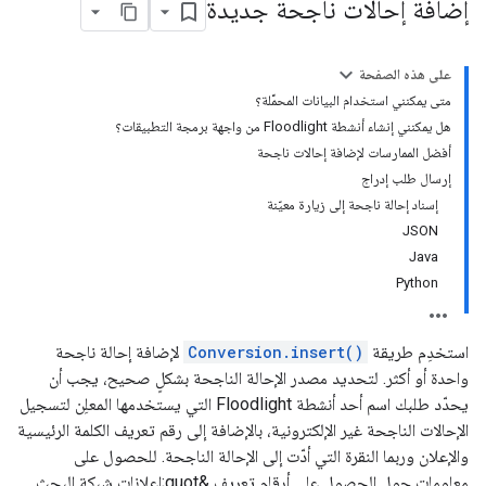
إضافة إحالات ناجحة جديدة
على هذه الصفحة
متى يمكنني استخدام البيانات المحمَّلة؟
هل يمكنني إنشاء أنشطة Floodlight من واجهة برمجة التطبيقات؟
أفضل الممارسات لإضافة إحالات ناجحة
إرسال طلب إدراج
إسناد إحالة ناجحة إلى زيارة معيّنة
JSON
Java
Python
استخدِم طريقة
Conversion.insert()
لإضافة إحالة ناجحة
واحدة أو أكثر. لتحديد مصدر الإحالة الناجحة بشكلٍ صحيح، يجب أن
يحدّد طلبك اسم أحد أنشطة Floodlight التي يستخدمها المعلِن لتسجيل
الإحالات الناجحة غير الإلكترونية، بالإضافة إلى رقم تعريف الكلمة الرئيسية
والإعلان وربما النقرة التي أدّت إلى الإحالة الناجحة. للحصول على
معلومات حول الحصول على أرقام تعريف &quot;إعلانات شبكة البحث