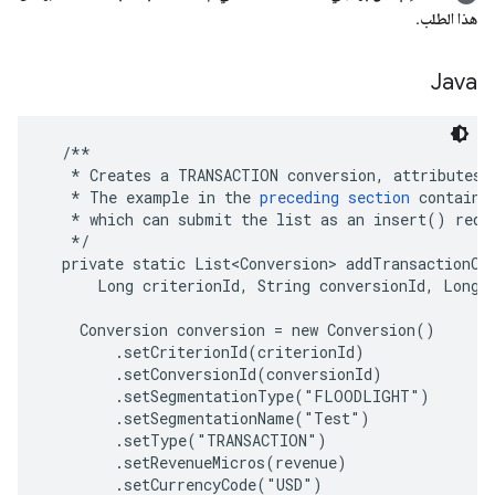
هذا الطلب
.
Java
  /**

   * Creates a TRANSACTION conversion, attributes i
   * The example in the 
preceding section
 contains
   * which can submit the list as an insert() reque
   */

  private static List<Conversion> addTransactionCon
      Long criterionId, String conversionId, Long r
    Conversion conversion = new Conversion()

        .setCriterionId(criterionId)

        .setConversionId(conversionId)

        .setSegmentationType("FLOODLIGHT")

        .setSegmentationName("Test")

        .setType("TRANSACTION")

        .setRevenueMicros(revenue)

        .setCurrencyCode("USD")
