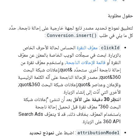
حقول مطلوبة
لتطبيق نموذج تحديد مصدر تابع لجهة خارجية على إحالة ناجحة، حدِّد
كل ما يلي في طلب
Conversion.insert()
:
clickId
:
معرّف النقرة
الحساس لحالة الأحرف الخاص
بالزيارة. ابحث في سجلّات الويب الخاصة بالمعلِن عن معرّف
النقرة أو
قائمة الإحالات الناجحة
، واستخدِم معرّف نقرة من
إحالة ناجحة أخرى. ستحدّد &quot;إعلانات شبكة البحث
360&quot; مصدر الإحالة الناجحة على أنّه الكلمة الرئيسية
والإعلان وعناصر &quot;إعلانات شبكة البحث 360&quot;
الأخرى التي أدّت إلى إنشاء الزيارة.
انتظِر 30 دقيقة على الأقل
بعد أن تنشئ "إعلانات شبكة
البحث 360" معرّف نقرة قبل تحميل إحالة ناجحة
باستخدام المعرّف. بخلاف ذلك، قد لا يتعرّف Search Ads
360 API على الزيارة.
attributionModel
: اضبط على
نموذج تحديد