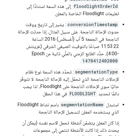
floodlightOrderId
إلى هذه السمة استنادًا إلى
تعليمات Floodlight الخاصة بالمعلِن.
conversionTimestamp
: يشير إلى تاريخ ووقت
حدوث الإحالة الناجحة. على سبيل المثال، إذا حدثت الإحالة
الناجحة في الجمعة 5 آب (أغسطس) 2016 الساعة
11:53:22 صباحًا بالتوقيت الصيفي الشرقي (غرينتش
-4:00)، حدِّد الطابع الزمني بالملّي ثانية من Epoch:
.
1470412402000
segmentationType
: تحدّد هذه السمة نوع نظام
الإحالات الناجحة الذي تحمّل إليه الإحالة الناجحة. لا تتوفّر
حاليًا سوى الإحالات الناجحة على Floodlight، لذا يجب
دائمًا تحديد
FLOODLIGHT
في هذا الحقل.
استبدِل
segmentationName
باسم نشاط Floodlight
الذي يستخدمه المعلِن لتسجيل الإحالة الناجحة.
إذا كان المعلِن يتضمّن أنشطة تحمل الاسم نفسه (يمكن أن
يحدث ذلك إذا كانت الأنشطة تنتمي إلى مجموعات