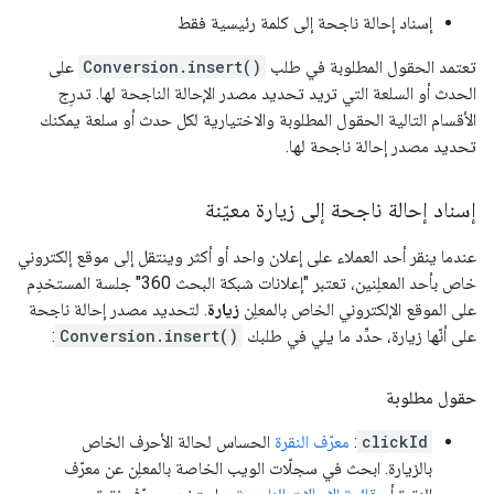
إسناد إحالة ناجحة إلى كلمة رئيسية فقط
تعتمد الحقول المطلوبة في طلب
Conversion.insert()
على
الحدث أو السلعة التي تريد تحديد مصدر الإحالة الناجحة لها. تدرِج
الأقسام التالية الحقول المطلوبة والاختيارية لكل حدث أو سلعة يمكنك
تحديد مصدر إحالة ناجحة لها.
إسناد إحالة ناجحة إلى زيارة معيّنة
عندما ينقر أحد العملاء على إعلان واحد أو أكثر وينتقل إلى موقع إلكتروني
خاص بأحد المعلِنين، تعتبر "إعلانات شبكة البحث 360" جلسة المستخدِم
على الموقع الإلكتروني الخاص بالمعلِن
زيارة
. لتحديد مصدر إحالة ناجحة
على أنّها زيارة، حدِّد ما يلي في طلبك
Conversion.insert()
:
حقول مطلوبة
clickId
:
معرّف النقرة
الحساس لحالة الأحرف الخاص
بالزيارة. ابحث في سجلّات الويب الخاصة بالمعلِن عن معرّف