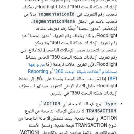
"إعلانات شبكة البحث 360" لنشاط Floodlight، يمكنك
تحديد رقم التعريف في
segmentationId
بدلاً من
تحديد الاسم في الحقل
segmentationName
.
(يُخصّص "مدير الحملة" أيضًا رقم تعريف لنشاط
Floodlight، ولكن يختلف رقم تعريف "مدير الحملة" عن
رقم تعريف "إعلانات شبكة البحث 360" ولا يمكن
استخدامه لتحديد مصدر الإحالات الناجحة). للاطّلاع على
رقم تعريف "إعلانات شبكة البحث 360" الخاص بنشاط
Floodlight، نزِّل تقرير إحالات ناجحة (إمّا
من واجهة
مستخدم "إعلانات شبكة البحث 360"
أو
Reporting
API
). إذا تمّ إسناد إحالة ناجحة واحدة على الأقل إلى نشاط
Floodlight خلال الإطار الزمني للتقرير، سيظهر لك معرّف
"إعلانات شبكة البحث 360" في التقرير.
type
: نوع الإحالة الناجحة، أي
ACTION
أو
TRANSACTION
لا تتضمّن الإحالة الناجحة من النوع
ACTION أي قيمة نقدية، بينما تتضمّن الإحالة الناجحة من
النوع TRANSACTION قيمة نقدية. وتشمل الأمثلة
الاشتراكات في قائمة عناوين البريد الإلكتروني (ACTION)