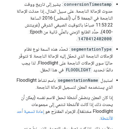
conversionTimestamp
: يشير إلى تاريخ ووقت
حدوث الإحالة الناجحة. على سبيل المثال، إذا حدثت الإحالة
الناجحة في الجمعة 5 آب (أغسطس) 2016 الساعة
11:53:22 صباحًا بالتوقيت الصيفي الشرقي (غرينتش
-4:00)، حدِّد الطابع الزمني بالملّي ثانية من Epoch:
.
1470412402000
segmentationType
: تحدّد هذه السمة نوع نظام
الإحالات الناجحة الذي تحمّل إليه الإحالة الناجحة. لا تتوفّر
حاليًا سوى الإحالات الناجحة على Floodlight، لذا يجب
دائمًا تحديد
FLOODLIGHT
في هذا الحقل.
استبدِل
segmentationName
باسم نشاط Floodlight
الذي يستخدمه المعلِن لتسجيل الإحالة الناجحة.
إذا كان المعلِن يتضمّن أنشطة تحمل الاسم نفسه (يمكن أن
يحدث ذلك إذا كانت الأنشطة تنتمي إلى مجموعات
Floodlight مختلفة)، الإجراء المقترَح هو
إعادة تسمية أحد
الأنشطة
.
بدلاً من ذلك، إذا كنت تعرف رقم التعريف الذي خصّصته