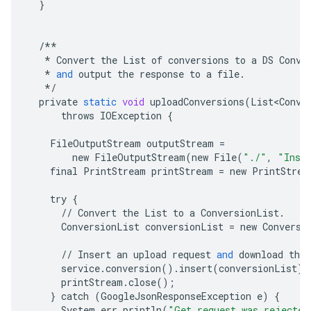
}
/**
*
Convert
the
List
of
conversions
to
a
DS
Conve
*
and
output
the
response
to
a
file
.
*/
private
static
void
uploadConversions
(
List<Conve
throws
IOException
{
FileOutputStream
outputStream
=
new
FileOutputStream
(
new
File
(
"./"
,
"Inse
final
PrintStream
printStream
=
new
PrintStrea
try
{
//
Convert
the
List
to
a
ConversionList
.
ConversionList
conversionList
=
new
Conversi
//
Insert
an
upload
request
and
download
the
service
.
conversion
()
.
insert
(
conversionList
)
.
printStream
.
close
();
}
catch
(
GoogleJsonResponseException
e
)
{
System
.
err
.
println
(
"Get request was rejected