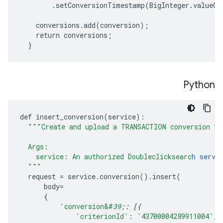
        .setConversionTimestamp(BigInteger.valueOf
    conversions.add(conversion);

    return conversions;

  }        
Python
def
insert_conversion
(
service
):
"""Create and upload a TRANSACTION conversion th
  Args:
    service: An authorized Doubleclicksearc
h servi
  """
request
=
service
.
conversion
()
.
insert
(
body
=
{
'conversion&#
39;
:
[{
'criterionId'
:
'43700004289911004'
,