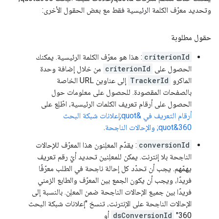
وتحديد معرّف الكلمة الرئيسية فقط مع بعض الحقول الأخرى:
حقول مطلوبة
criterionId
: هذا هو معرّف الكلمة الرئيسية. يمكنك
الحصول على
criterionId
من خلال إضافة وحدة
الماكرو
TrackerId
إلى عناوين URL الخاصة
بالصفحات المقصودة. للحصول على معلومات حول
الحصول على أرقام تعريف الكلمات الرئيسية، اطّلِع على
أرقام التعريف في &quot;إعلانات شبكة البحث
360&quot; والإحالات الناجحة
.
conversionId
: يقدّم المعلِنون هذا المعرّف للإحالات
الناجحة بلا إنترنت. يمكن للمعلِنين تحديد أيّ رقم تعريف
يهمّهم. يجب أن تحدّد كل إحالة ناجحة في الطلب معرّفًا
فريدًا، ويجب أن يكون الجمع بين المعرّف والطابع الزمني
فريدًا بين جميع الإحالات الناجحة ضمن المعلِن. بالنسبة إلى
الإحالات الناجحة على الإنترنت، تنسخ "إعلانات شبكة البحث
360"
dsConversionId
أو