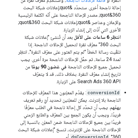
النقرة أو
قائمة الإحالات الناجحة
، واستخدِم معرّف نقرة من
إحالة ناجحة أخرى. ستحدّد &quot;إعلانات شبكة البحث
360&quot; مصدر الإحالة الناجحة على أنّه الكلمة الرئيسية
والإعلان وعناصر &quot;إعلانات شبكة البحث 360&quot;
الأخرى التي أدّت إلى إنشاء الزيارة.
انتظِر 6 ساعات على الأقل
بعد أن تُنشئ "إعلانات شبكة
البحث 360" معرّف نقرة لتحميل الإحالات الناجحة. إذا
تلقّيت رسالة الخطأ "لم يتم العثور على معرّف النقرة"، انتظِر
لمدة 24 ساعة، ثم حمِّل الإحالات الناجحة مرة أخرى. يجب
تحميل جميع الإحالات الناجحة
في غضون 90 يومًا
من
تاريخ إنشاء معرّف النقرة. بخلاف ذلك، قد لا يتعرّف
Search Ads 360 API على الزيارة.
conversionId
: يقدّم المعلِنون هذا المعرّف للإحالات
الناجحة بلا إنترنت. يمكن للمعلِنين تحديد أيّ رقم تعريف
يهمّهم. يجب أن تحدّد كل إحالة ناجحة في الطلب معرّفًا
فريدًا، ويجب أن يكون الجمع بين المعرّف والطابع الزمني
فريدًا بين جميع الإحالات الناجحة ضمن المعلِن. بالنسبة إلى
الإحالات الناجحة على الإنترنت، تنسخ "إعلانات شبكة البحث
360"
dsConversionId
أو