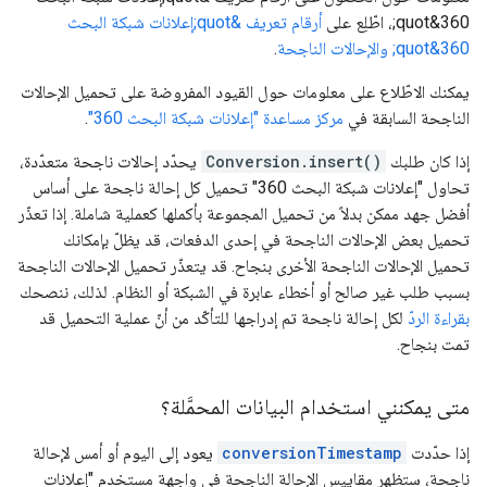
360&quot;، اطّلِع على
أرقام تعريف &quot;إعلانات شبكة البحث
360&quot; والإحالات الناجحة
.
يمكنك الاطّلاع على معلومات حول القيود المفروضة على تحميل الإحالات
الناجحة السابقة في
مركز مساعدة "إعلانات شبكة البحث 360"
.
إذا كان طلبك
Conversion.insert()
يحدّد إحالات ناجحة متعدّدة،
تحاول "إعلانات شبكة البحث 360" تحميل كل إحالة ناجحة على أساس
أفضل جهد ممكن بدلاً من تحميل المجموعة بأكملها كعملية شاملة. إذا تعذّر
تحميل بعض الإحالات الناجحة في إحدى الدفعات، قد يظلّ بإمكانك
تحميل الإحالات الناجحة الأخرى بنجاح. قد يتعذّر تحميل الإحالات الناجحة
بسبب طلب غير صالح أو أخطاء عابرة في الشبكة أو النظام. لذلك، ننصحك
بقراءة الردّ
لكل إحالة ناجحة تم إدراجها للتأكّد من أنّ عملية التحميل قد
تمت بنجاح.
متى يمكنني استخدام البيانات المحمَّلة؟
إذا حدّدت
conversionTimestamp
يعود إلى اليوم أو أمس لإحالة
ناجحة، ستظهر مقاييس الإحالة الناجحة في واجهة مستخدم "إعلانات