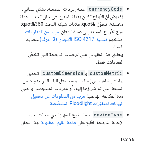
currencyCode
: عملة إيرادات المعاملة. بشكلٍ تلقائي،
يُفترض أنّ الأرباح تكون بعملة المعلِن. في حال تحديد عملة
مختلفة، تحوّل &quot;إعلانات شبكة البحث 360&quot;
مبلغ الأرباح المحدّد إلى عملة المعلِن.
مزيد من المعلومات
استخدِم
تنسيق ISO 4217 الأبجدي (3 أحرف)
لتحديد
العملة.
ينطبق هذا المقياس على الإحالات الناجحة التي تخصّ
المعاملات فقط.
customMetric
و
customDimension
: تحميل
بيانات إضافية عن إحالة ناجحة، مثل البلد الذي يتم شحن
السلعة التي تم شراؤها إليه، أو معرّفات المنتجات، أو حتى
مدة المكالمة الهاتفية
مزيد من المعلومات عن تحميل
البيانات لمتغيّرات Floodlight المخصّصة
deviceType
: تحدّد نوع الجهاز الذي حدثت عليه
الإحالة الناجحة. اطّلِع على
قائمة القيم المقبولة
لهذا الحقل.
JSON