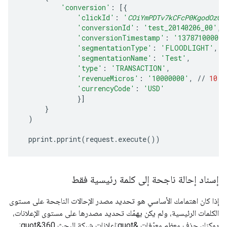
'conversion'
:
[{
'clickId'
:
'
COiYmPDTv7kCFcP0KgodOzQA
'conversionId'
:
'test_20140206_00'
,
'conversionTimestamp'
:
'137871000000
'segmentationType'
:
'FLOODLIGHT'
,
'segmentationName'
:
'Test'
,
'type'
:
'TRANSACTION'
,
'revenueMicros'
:
'10000000'
,
//
10
m
'currencyCode'
:
'USD'
}]
}
)
pprint
.
pprint
(
request
.
execute
())
إسناد إحالة ناجحة إلى كلمة رئيسية فقط
إذا كان اهتمامك الأساسي هو تحديد مصدر الإحالات الناجحة على مستوى
الكلمات الرئيسية، ولم يكن يهمّك تحديد مصدرها على مستوى الإعلانات،
يمكنك حذف معظم معرّفات &quot;إعلانات شبكة البحث 360&quot;