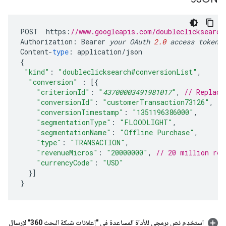
POST
https
:
//www.googleapis.com/doubleclicksearch
Authorization
:
Bearer
your
OAuth
2.0
access
token
Content
-
type
:
application
/
json
{
"kind"
:
"doubleclicksearch#conversionList"
,
"conversion"
:
[{
"criterionId"
:
"
43700003491981017
"
,
// Replace
"conversionId"
:
"customerTransaction73126"
,
"conversionTimestamp"
:
"1351196386000"
,
"segmentationType"
:
"FLOODLIGHT"
,
"segmentationName"
:
"Offline Purchase"
,
"type"
:
"TRANSACTION"
,
"revenueMicros"
:
"20000000"
,
// 20 million rev
"currencyCode"
:
"USD"
}]
}
استخدِم نص برمجي للأداة المساعدة في "إعلانات شبكة البحث 360" لإرسال