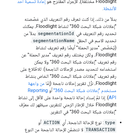
Floodlight مختلفة)، الإجراء المقترَح هو
إعادة تسمية أحد
الأنشطة
.
بدلاً من ذلك، إذا كنت تعرف رقم التعريف الذي خصّصته
"إعلانات شبكة البحث 360" لنشاط Floodlight، يمكنك
تحديد رقم التعريف في
segmentationId
بدلاً من
تحديد الاسم في الحقل
segmentationName
.
(يُخصّص "مدير الحملة" أيضًا رقم تعريف لنشاط
Floodlight، ولكن يختلف رقم تعريف "مدير الحملة" عن
رقم تعريف "إعلانات شبكة البحث 360" ولا يمكن
استخدامه لتحديد مصدر الإحالات الناجحة). للاطّلاع على
رقم تعريف "إعلانات شبكة البحث 360" الخاص بنشاط
Floodlight، نزِّل تقرير إحالات ناجحة (إمّا
من واجهة
مستخدم "إعلانات شبكة البحث 360"
أو
Reporting
API
). إذا تمّ إسناد إحالة ناجحة واحدة على الأقل إلى نشاط
Floodlight خلال الإطار الزمني للتقرير، سيظهر لك معرّف
"إعلانات شبكة البحث 360" في التقرير.
type
: نوع الإحالة الناجحة، أي
ACTION
أو
TRANSACTION
لا تتضمّن الإحالة الناجحة من النوع