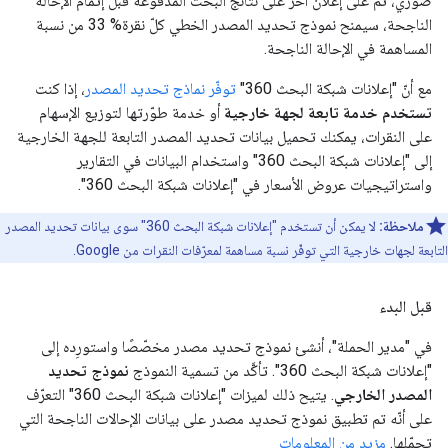
صوري، ثمّ على إعلان آخر على نتائج البحث المدفوعة قبل إتمام الإحالة
الناجحة، سيمنح نموذج تحديد المصدر الخطي كلّ نقرة% 33 من نسبة
المساهمة في الإحالة الناجحة.
مع أنّ "إعلانات شبكة البحث 360"
توفّر نماذج تحديد المصدر
، إذا كنت
تستخدم خدمة تابعة لجهة خارجية
أو خدمة طوّرتها لتوزيع الإسهام
على النقرات، يمكنك تحميل بيانات تحديد المصدر التابعة للجهة الخارجية
إلى "إعلانات شبكة البحث 360" واستخدام البيانات في التقارير
واستراتيجيات عروض الأسعار في "إعلانات شبكة البحث 360".
ملاحظة:
لا يمكن أن تستخدم "إعلانات شبكة البحث 360" سوى بيانات تحديد المصدر
التابعة لجهات خارجية التي توفّر نسبة مساهمة لمعرّفات النقرات من Google.
قبل البدء
في "مدير الحملة"، أنشئ نموذج تحديد مصدر مخصّصًا واستورِده إلى
"إعلانات شبكة البحث 360". تأكَّد من تسمية النموذج
نموذج تحديد
المصدر الخارجي
. يتيح ذلك لميزات "إعلانات شبكة البحث 360" التعرّف
على أنّه تم تطبيق نموذج تحديد مصدر على بيانات الإحالات الناجحة التي
تحمّلها.
مزيد من المعلومات