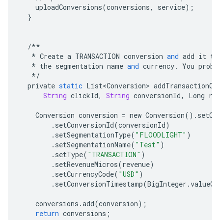
uploadConversions
(
conversions
,
service
);
}
/**
*
Create
a
TRANSACTION
conversion
and
add
it
to
*
the
segmentation
name
and
currency
.
You
proba
*/
private
static
List<Conversion>
addTransactionCo
String
clickId
,
String
conversionId
,
Long
re
Conversion
conversion
=
new
Conversion
()
.
setCl
.
setConversionId
(
conversionId
)
.
setSegmentationType
(
"FLOODLIGHT"
)
.
setSegmentationName
(
"Test"
)
.
setType
(
"TRANSACTION"
)
.
setRevenueMicros
(
revenue
)
.
setCurrencyCode
(
"USD"
)
.
setConversionTimestamp
(
BigInteger
.
valueOf
conversions
.
add
(
conversion
);
return
conversions
;