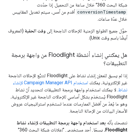
شبكة البحث 360" خلال ساعة من التحميل. إذا حدّدت
conversionTimestamp
أقدم من أمس، سيتم تعديل المقاييس
خلال عدّة ساعات.
حوِّل جميع الطوابع الزمنية للإحالات الناجحة إلى
وقت الحقبة
(المعروف
أيضًا باسم وقت Unix).
هل يمكنني إنشاء أنشطة Floodlight من واجهة برمجة
التطبيقات؟
إذا لم يسبق للمعلِن إنشاء نشاط على Floodlight لتتبُّع الإحالات الناجحة
غير الإلكترونية، يمكنك
استخدام Campaign Manager API لإنشاء
نشاط
. لا يمكنك استخدام واجهة برمجة التطبيقات لتحديد أنّ نشاط
Floodlight يُستخدَم بشكل أساسي للإحالات الناجحة غير الإلكترونية،
وهو ما يُعدّ من أفضل الممارسات عندما تستخدِم استراتيجيات عروض
الأسعار البيانات من الإحالة الناجحة.
ننصحك بأنّه
بعد استخدام واجهة برمجة التطبيقات لإنشاء نشاط
Floodlight
، يسجّل أحد مستخدمي "إعلانات شبكة البحث 360"