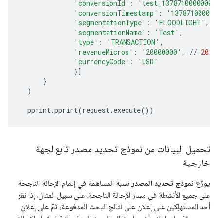
'conversionId'
:
'test_1378710000000'
'conversionTimestamp'
:
'137871000000
'segmentationType'
:
'FLOODLIGHT'
,
'segmentationName'
:
'Test'
,
'type'
:
'TRANSACTION'
,
'revenueMicros'
:
'20000000'
,
//
20
m
'currencyCode'
:
'USD'
}]
}
)
pprint
.
pprint
(
request
.
execute
())
تحميل البيانات من نموذج تحديد مصدر تابع لجهة
خارجية
يوزّع
نموذج تحديد المصدر
نسبة المساهمة في إتمام الإحالة الناجحة
على جميع الأنشطة في مسار الإحالة الناجحة. على سبيل المثال، إذا نقر
أحد المستهلِكين على إعلان على نتائج البحث المدفوعة، ثمّ على إعلان