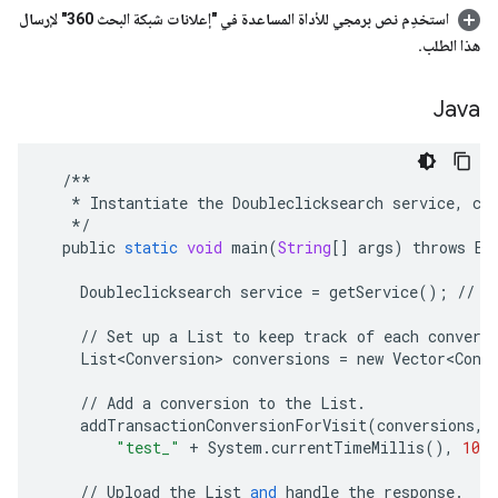
استخدِم نص برمجي للأداة المساعدة في "إعلانات شبكة البحث 360" لإرسال
هذا الطلب
.
Java
/**
*
Instantiate
the
Doubleclicksearch
service
,
cr
*/
public
static
void
main
(
String
[]
args
)
throws
Ex
Doubleclicksearch
service
=
getService
();
//
S
//
Set
up
a
List
to
keep
track
of
each
convers
List<Conversion>
conversions
=
new
Vector<Conv
//
Add
a
conversion
to
the
List
.
addTransactionConversionForVisit
(
conversions
,
"test_"
+
System
.
currentTimeMillis
(),
1000
//
Upload
the
List
and
handle
the
response
.