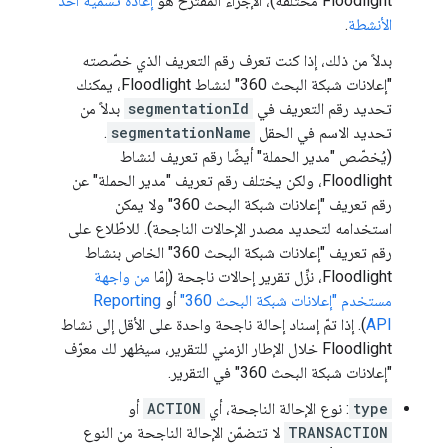
Floodlight مختلفة)، الإجراء المقترَح هو
إعادة تسمية أحد
الأنشطة
.
بدلاً من ذلك، إذا كنت تعرف رقم التعريف الذي خصّصته
"إعلانات شبكة البحث 360" لنشاط Floodlight، يمكنك
تحديد رقم التعريف في
segmentationId
بدلاً من
تحديد الاسم في الحقل
segmentationName
.
(يُخصّص "مدير الحملة" أيضًا رقم تعريف لنشاط
Floodlight، ولكن يختلف رقم تعريف "مدير الحملة" عن
رقم تعريف "إعلانات شبكة البحث 360" ولا يمكن
استخدامه لتحديد مصدر الإحالات الناجحة). للاطّلاع على
رقم تعريف "إعلانات شبكة البحث 360" الخاص بنشاط
Floodlight، نزِّل تقرير إحالات ناجحة (إمّا
من واجهة
مستخدم "إعلانات شبكة البحث 360"
أو
Reporting
API
). إذا تمّ إسناد إحالة ناجحة واحدة على الأقل إلى نشاط
Floodlight خلال الإطار الزمني للتقرير، سيظهر لك معرّف
"إعلانات شبكة البحث 360" في التقرير.
type
: نوع الإحالة الناجحة، أي
ACTION
أو
TRANSACTION
لا تتضمّن الإحالة الناجحة من النوع