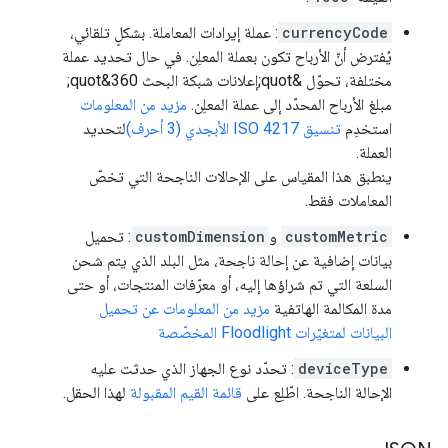
currencyCode
: عملة إيرادات المعاملة. بشكلٍ تلقائي،
يُفترض أنّ الأرباح تكون بعملة المعلِن. في حال تحديد عملة
مختلفة، تحوّل &quot;إعلانات شبكة البحث 360&quot;
مبلغ الأرباح المحدّد إلى عملة المعلِن.
مزيد من المعلومات
استخدِم
تنسيق ISO 4217 الأبجدي (3 أحرف)
لتحديد
العملة.
ينطبق هذا المقياس على الإحالات الناجحة التي تخصّ
المعاملات فقط.
customMetric
و
customDimension
: تحميل
بيانات إضافية عن إحالة ناجحة، مثل البلد الذي يتم شحن
السلعة التي تم شراؤها إليه، أو معرّفات المنتجات، أو حتى
مدة المكالمة الهاتفية
مزيد من المعلومات عن تحميل
البيانات لمتغيّرات Floodlight المخصّصة
deviceType
: تحدّد نوع الجهاز الذي حدثت عليه
الإحالة الناجحة. اطّلِع على
قائمة القيم المقبولة
لهذا الحقل.