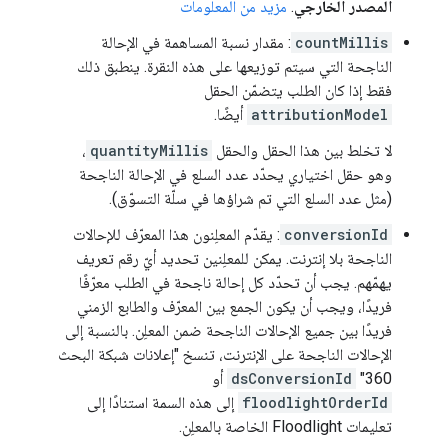
المصدر الخارجي
.
مزيد من المعلومات
countMillis
: مقدار نسبة المساهمة في الإحالة
الناجحة التي سيتم توزيعها على هذه النقرة. ينطبق ذلك
فقط إذا كان الطلب يتضمّن الحقل
attributionModel
أيضًا.
لا تخلط بين هذا الحقل والحقل
quantityMillis
،
وهو حقل اختياري يحدّد عدد السلع في الإحالة الناجحة
(مثل عدد السلع التي تم شراؤها في سلّة التسوّق).
conversionId
: يقدّم المعلِنون هذا المعرّف للإحالات
الناجحة بلا إنترنت. يمكن للمعلِنين تحديد أيّ رقم تعريف
يهمّهم. يجب أن تحدّد كل إحالة ناجحة في الطلب معرّفًا
فريدًا، ويجب أن يكون الجمع بين المعرّف والطابع الزمني
فريدًا بين جميع الإحالات الناجحة ضمن المعلِن. بالنسبة إلى
الإحالات الناجحة على الإنترنت، تنسخ "إعلانات شبكة البحث
360"
dsConversionId
أو
floodlightOrderId
إلى هذه السمة استنادًا إلى
تعليمات Floodlight الخاصة بالمعلِن.