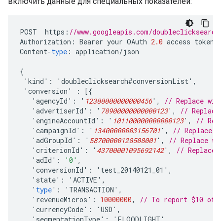
включить данные для специальных показателей:
POST
https
:
//www.googleapis.com/doubleclicksearch
Authorization
:
Bearer
your
OAuth
2.0
access
token
Content
-
type
:
application
/
json
{
'
kind
'
:
'
doubleclicksearch
#
conversionList
'
,
'
conversion
'
:
[{
'
agencyId
'
:
'
12300000000000456
'
,
// Replace wit
'
advertiserId
'
:
'
78900000000000123
'
,
// Replace
'
engineAccountId
'
:
'
101100000000000123
'
,
// Rep
'
campaignId
'
:
'
13400000003156701
'
,
// Replace w
'
adGroupId
'
:
'
58700000128508001
'
,
// Replace wi
'
criterionId
'
:
'
43700001095692142
'
,
// Replace 
'
adId
'
:
'0'
,
'
conversionId
'
:
'
test_20140121_01
'
,
'
state
'
:
'
ACTIVE
'
,
'
type
'
:
'
TRANSACTION
'
,
'
revenueMicros
'
:
10000000
,
// To report $10 of 
'
currencyCode
'
:
'
USD
'
,
'
segmentationType
'
:
'
FLOODLIGHT
'
,