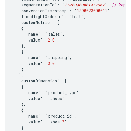
'
segmentationId
'
:
'
25700000001472562
'
,
// Repla
'
conversionTimestamp
'
:
'
1390073000011
'
,
'
floodlightOrderId
'
:
'
test
'
,
'
customMetric
'
:
[
{
'
name
'
:
'
sales
'
,
'
value
'
:
2.0
},
{
'
name
'
:
'
shipping
'
,
'
value
'
:
3.0
}
],
'
customDimension
'
:
[
{
'
name
'
:
'
product_type
'
,
'
value
'
:
'
shoes
'
},
{
'
name
'
:
'
product_id
'
,
'
value
'
:
'
shoe
2
'
}