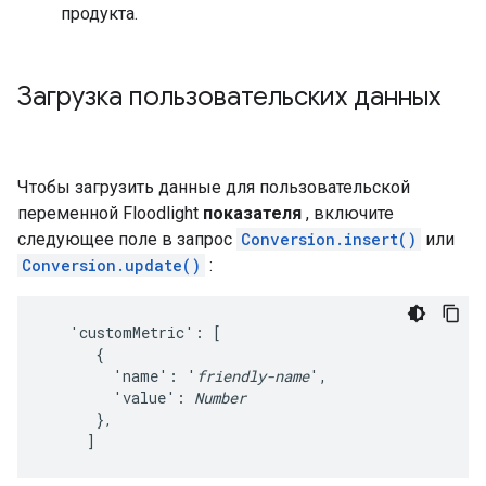
продукта.
Загрузка пользовательских данных
Чтобы загрузить данные для пользовательской
переменной Floodlight
показателя
, включите
следующее поле в запрос
Conversion.insert()
или
Conversion.update()
:
   'customMetric': [

      {

        'name': '
friendly-name
',

        'value': 
Number
      },

     ]