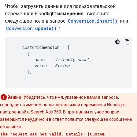
Чтобы загрузить данные для пользовательской
переменной Floodlight
измерения
, включите
следующее поле в запрос
Conversion.insert()
или
Conversion.update()
:
   'customDimension': [

      {

        'name': '
friendly-name
',

        'value': 
String
      },

     ]
Важно!
Убедитесь, что имя, указанное вами в запросе,
совпадает с именем пользовательской переменной Floodlight,
настроенной в Search Ads 360. В противном случае запрос
завершится неудачно и в ответ появится следующее сообщение
об ошибке:
The request was not valid. Details: [Custom