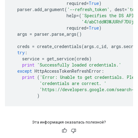
required
=
True
)
parser
.
add_argument
(
'--refresh_token'
,
dest
=
'tok
help
=
(
'Specifies the DS API 
'4/abC1ddW3WJURhF7DUj-
required
=
True
)
args
=
parser
.
parse_args
()
creds
=
create_credentials
(
args
.
c_id
,
args
.
secre
try
:
service
=
get_service
(
creds
)
print
'Successfully loaded credentials.'
except
HttpAccessTokenRefreshError
:
print
(
'Error: Unable to get credentials. Plea
'credentials are correct. '
'https://developers.google.com/search-a
)
Эта информация оказалась полезной?