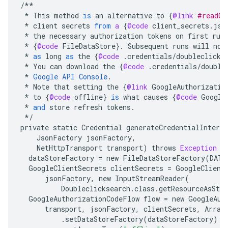
/**
*
This
method
is
an
alternative
to
{
@link
#readCr
*
client
secrets
from
a
{
@code
client_secrets
.
jso
*
the
necessary
authorization
tokens
on
first
run
*
{
@code
FileDataStore
}
.
Subsequent
runs
will
no
*
as
long
as
the
{
@code
.
credentials
/
doubleclicks
*
You
can
download
the
{
@code
.
credentials
/
double
*
Google
API
Console
.
*
Note
that
setting
the
{
@link
GoogleAuthorizatio
*
to
{
@code
offline
}
is
what
causes
{
@code
Google
*
and
store
refresh
tokens
.
*/
private
static
Credential
generateCredentialInterac
JsonFactory
jsonFactory
,
NetHttpTransport
transport
)
throws
Exception
{
dataStoreFactory
=
new
FileDataStoreFactory
(
DATA
GoogleClientSecrets
clientSecrets
=
GoogleClient
jsonFactory
,
new
InputStreamReader
(
Doubleclicksearch
.
class
.
getResourceAsStr
GoogleAuthorizationCodeFlow
flow
=
new
GoogleAut
transport
,
jsonFactory
,
clientSecrets
,
Array
.
setDataStoreFactory
(
dataStoreFactory
)