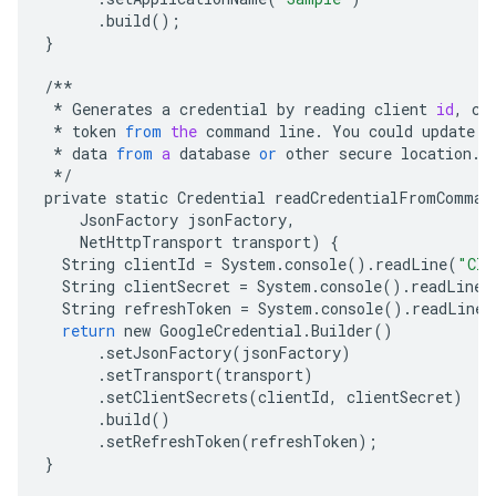
.
build
();
}
/**
*
Generates
a
credential
by
reading
client
id
,
cl
*
token
from
the
command
line
.
You
could
update
t
*
data
from
a
database
or
other
secure
location
.
*/
private
static
Credential
readCredentialFromComman
JsonFactory
jsonFactory
,
NetHttpTransport
transport
)
{
String
clientId
=
System
.
console
()
.
readLine
(
"Cli
String
clientSecret
=
System
.
console
()
.
readLine
(
String
refreshToken
=
System
.
console
()
.
readLine
(
return
new
GoogleCredential
.
Builder
()
.
setJsonFactory
(
jsonFactory
)
.
setTransport
(
transport
)
.
setClientSecrets
(
clientId
,
clientSecret
)
.
build
()
.
setRefreshToken
(
refreshToken
);
}