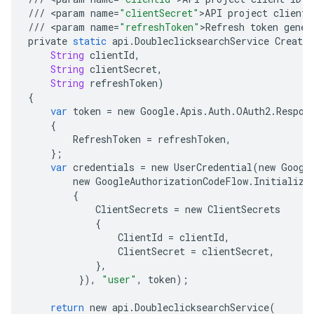
///
<
param
name
=
"clientSecret"
>
API
project
client
///
<
param
name
=
"refreshToken"
>
Refresh
token
gener
private
static
api
.
DoubleclicksearchService
CreateS
String
clientId
,
String
clientSecret
,
String
refreshToken
)
{
var
token
=
new
Google
.
Apis
.
Auth
.
OAuth2
.
Respon
{
RefreshToken
=
refreshToken
,
};
var
credentials
=
new
UserCredential
(
new
Googl
new
GoogleAuthorizationCodeFlow
.
Initialize
{
ClientSecrets
=
new
ClientSecrets
{
ClientId
=
clientId
,
ClientSecret
=
clientSecret
,
},
}),
"user"
,
token
);
return
new
api
.
DoubleclicksearchService
(