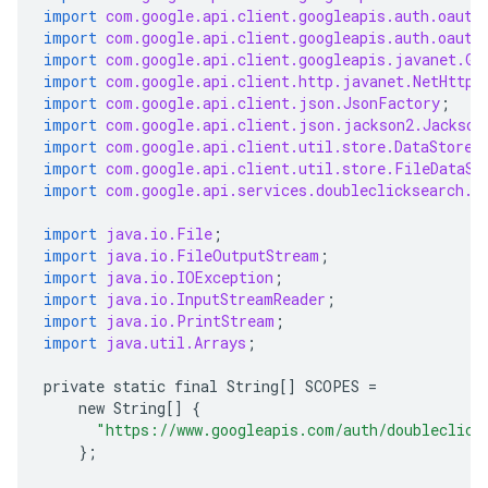
import
com.google.api.client.googleapis.auth.oauth
import
com.google.api.client.googleapis.auth.oauth
import
com.google.api.client.googleapis.javanet.Go
import
com.google.api.client.http.javanet.NetHttpT
import
com.google.api.client.json.JsonFactory
;
import
com.google.api.client.json.jackson2.Jackson
import
com.google.api.client.util.store.DataStoreF
import
com.google.api.client.util.store.FileDataSt
import
com.google.api.services.doubleclicksearch.D
import
java.io.File
;
import
java.io.FileOutputStream
;
import
java.io.IOException
;
import
java.io.InputStreamReader
;
import
java.io.PrintStream
;
import
java.util.Arrays
;
private
static
final
String
[]
SCOPES
=
new
String
[]
{
"https://www.googleapis.com/auth/doubleclick
};