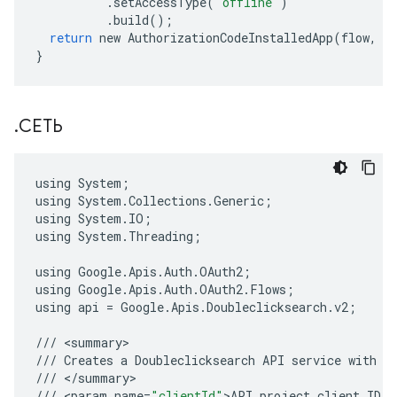
.
setAccessType
(
"offline"
)
.
build
();
return
new
AuthorizationCodeInstalledApp
(
flow
,
n
}
.
СЕТЬ
using
System
;
using
System
.
Collections
.
Generic
;
using
System
.
IO
;
using
System
.
Threading
;
using
Google
.
Apis
.
Auth
.
OAuth2
;
using
Google
.
Apis
.
Auth
.
OAuth2
.
Flows
;
using
api
=
Google
.
Apis
.
Doubleclicksearch
.
v2
;
///
<
summary
///
Creates
a
Doubleclicksearch
API
service
with
s
///
<
/
summary
///
<
param
name
=
"clientId"
>
API
project
client
ID
.
<