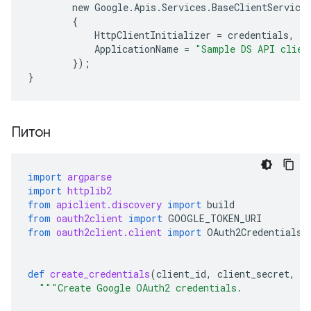
new
Google
.
Apis
.
Services
.
BaseClientService
{
HttpClientInitializer
=
credentials
,
ApplicationName
=
"Sample DS API clien
});
}
Питон
import
argparse
import
httplib2
from
apiclient.discovery
import
build
from
oauth2client
import
GOOGLE_TOKEN_URI
from
oauth2client.client
import
OAuth2Credentials
,
def
create_credentials
(
client_id
,
client_secret
,
r
"""Create Google OAuth2 credentials.