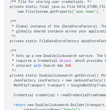
/**
File
for
storing
user
credentials
.
*/
private
static
final
java
.
io
.
File
DATA_STORE_FILE
new
File
(
System
.
getProperty
(
"user.home"
),
".c
/**
*
Global
instance
of
the
{
DataStoreFactory
}
.
The
*
globally
shared
instance
across
your
applicatio
*/
private
static
FileDataStoreFactory
dataStoreFacto
/**
*
Sets
up
a
new
Doubleclicksearch
service
.
The
bu
*
requires
a
Credential
object
,
which
provides
th
*
interact
with
Search
Ads
360.
*/
private
static
Doubleclicksearch
getService
()
thro
JsonFactory
jsonFactory
=
new
JacksonFactory
();
NetHttpTransport
transport
=
GoogleNetHttpTransp
Credential
credential
=
readCredentialFromComman
return
new
Doubleclicksearch
.
Builder
(
transport
,
.
setApplicationName
(
"Sample"
)