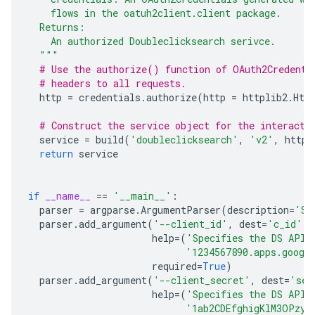
    flows in the oatuh2client.client package.
  Returns:
    An authorized Doubleclicksearch serivce.
  """
# Use the authorize() function of OAuth2Credenti
# headers to all requests.
http
=
credentials
.
authorize
(
http
=
httplib2
.
Htt
# Construct the service object for the interacti
service
=
build
(
'doubleclicksearch'
,
'v2'
,
http
=
return
service
if
__name__
==
'__main__'
:
parser
=
argparse
.
ArgumentParser
(
description
=
'Sa
parser
.
add_argument
(
'--client_id'
,
dest
=
'c_id'
,
help
=
(
'Specifies the DS API 
'1234567890.apps.googl
required
=
True
)
parser
.
add_argument
(
'--client_secret'
,
dest
=
'sec
help
=
(
'Specifies the DS API 
'1ab2CDEfghigKlM3OPzyx