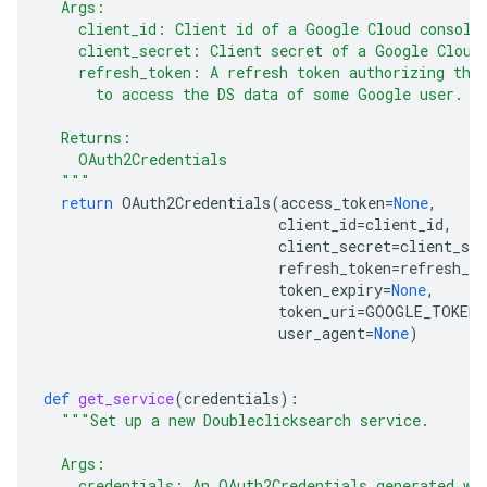
  Args:
    client_id: Client id of a Google Cloud console
    client_secret: Client secret of a Google Cloud
    refresh_token: A refresh token authorizing the
      to access the DS data of some Google user.
  Returns:
    OAuth2Credentials
  """
return
OAuth2Credentials
(
access_token
=
None
,
client_id
=
client_id
,
client_secret
=
client_sec
refresh_token
=
refresh_to
token_expiry
=
None
,
token_uri
=
GOOGLE_TOKEN_
user_agent
=
None
)
def
get_service
(
credentials
):
"""Set up a new Doubleclicksearch service.
  Args:
    credentials: An OAuth2Credentials generated wi