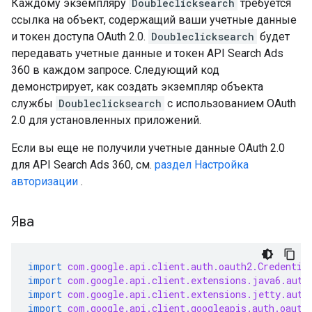
Каждому экземпляру
Doubleclicksearch
требуется
ссылка на объект, содержащий ваши учетные данные
и токен доступа OAuth 2.0.
Doubleclicksearch
будет
передавать учетные данные и токен API Search Ads
360 в каждом запросе. Следующий код
демонстрирует, как создать экземпляр объекта
службы
Doubleclicksearch
с использованием OAuth
2.0 для установленных приложений.
Если вы еще не получили учетные данные OAuth 2.0
для API Search Ads 360, см.
раздел Настройка
авторизации
.
Ява
import
com.google.api.client.auth.oauth2.Credentia
import
com.google.api.client.extensions.java6.auth
import
com.google.api.client.extensions.jetty.auth
import
com.google.api.client.googleapis.auth.oauth