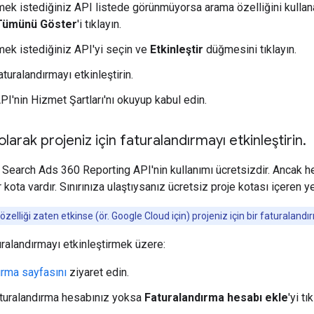
rmek istediğiniz API listede görünmüyorsa arama özelliğini kullan
Tümünü Göster
'i tıklayın.
rmek istediğiniz API'yi seçin ve
Etkinleştir
düğmesini tıklayın.
aturalandırmayı etkinleştirin.
PI'nin Hizmet Şartları'nı okuyup kabul edin.
olarak projeniz için faturalandırmayı etkinleştirin
.
Search Ads 360 Reporting API'nin kullanımı ücretsizdir. Ancak he
bir kota vardır. Sınırınıza ulaştıysanız ücretsiz proje kotası içeren
zelliği zaten etkinse (ör. Google Cloud için) projeniz için bir faturalan
uralandırmayı etkinleştirmek üzere:
ırma sayfasını
ziyaret edin.
faturalandırma hesabınız yoksa
Faturalandırma hesabı ekle
'yi t