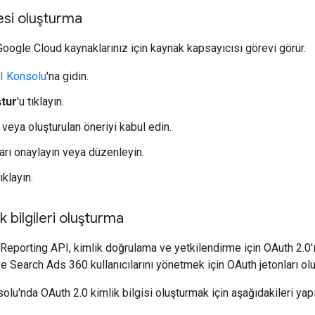
esi oluşturma
Google Cloud kaynaklarınız için kaynak kapsayıcısı görevi görür.
I Konsolu
'na gidin.
ştur
'u tıklayın.
n veya oluşturulan öneriyi kabul edin.
ları onaylayın veya düzenleyin.
tıklayın.
 bilgileri oluşturma
eporting API, kimlik doğrulama ve yetkilendirme için OAuth 2.0'ı k
ve Search Ads 360 kullanıcılarını yönetmek için OAuth jetonları ol
lu'nda OAuth 2.0 kimlik bilgisi oluşturmak için aşağıdakileri yapı