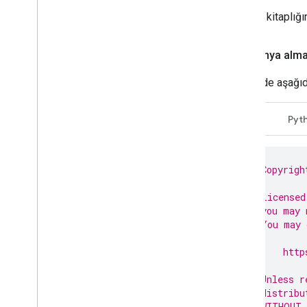
İstemci kitaplığı
Kampanya alm
IDE'nizde aşağıda
Java
Pyt
// Copyrigh
//
// Licensed
// you may 
// You may 
//
//     http
//
// Unless r
// distribu
// WITHOUT 