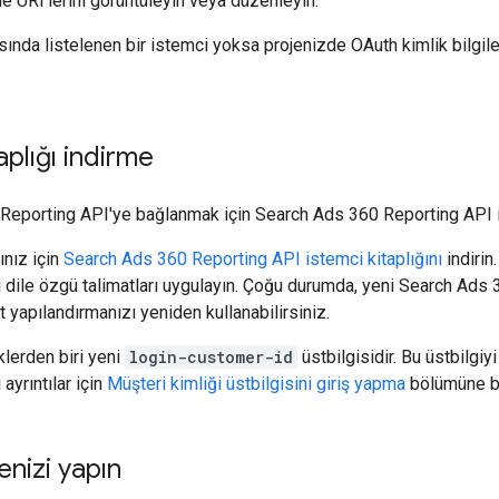
e URI'lerini görüntüleyin veya düzenleyin.
sında listelenen bir istemci yoksa projenizde OAuth kimlik bilgile
aplığı indirme
eporting API'ye bağlanmak için Search Ads 360 Reporting API ist
ınız için
Search Ads 360 Reporting API istemci kitaplığını
indirin
ili dile özgü talimatları uygulayın. Çoğu durumda, yeni Search Ads
yapılandırmanızı yeniden kullanabilirsiniz.
klerden biri yeni
login-customer-id
üstbilgisidir. Bu üstbilg
 ayrıntılar için
Müşteri kimliği üstbilgisini giriş yapma
bölümüne b
enizi yapın