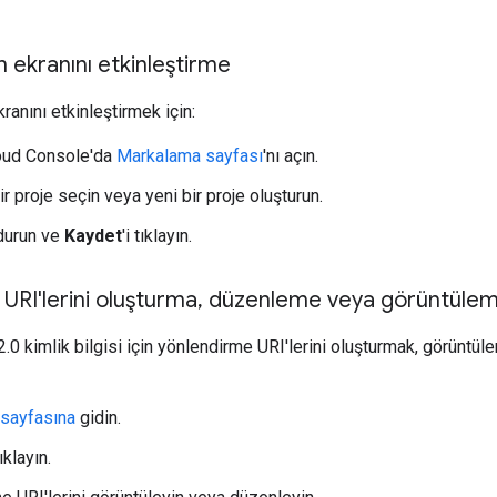
in ekranını etkinleştirme
kranını etkinleştirmek için:
oud Console'da
Markalama sayfası
'nı açın.
ir proje seçin veya yeni bir proje oluşturun.
durun ve
Kaydet
'i tıklayın.
URI'lerini oluşturma
,
düzenleme veya görüntüle
h 2.0 kimlik bilgisi için yönlendirme URI'lerini oluşturmak, görün
 sayfasına
gidin.
ıklayın.