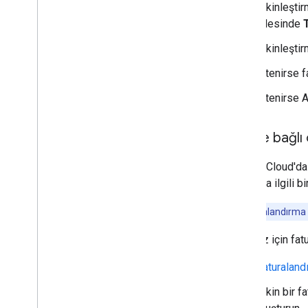
Etkinleşti
ailesinde
Etkinleşti
İstenirse f
İstenirse A
İsteğe bağlı 
Google Cloud'da 
sayısıyla ilgili 
Not:
Faturalandırma ö
Projeniz için fat
Faturaland
Etkin bir 