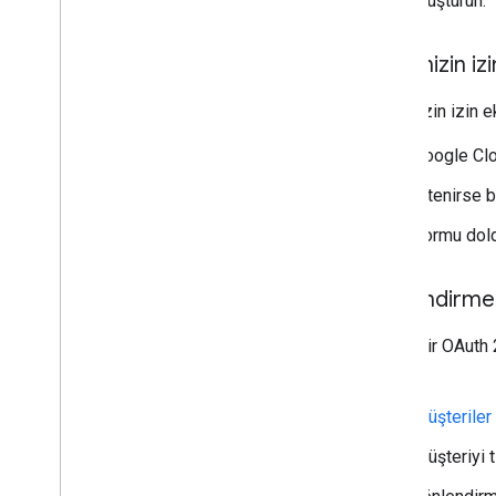
oluşturun.
Projenizin iz
Projenizin izin e
Google Cl
İstenirse b
Formu dol
Yönlendirme 
Belirli bir OAut
yapın:
Müşteriler
Müşteriyi t