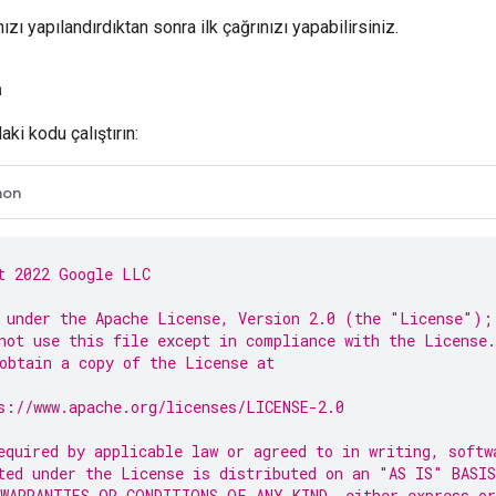
nızı yapılandırdıktan sonra ilk çağrınızı yapabilirsiniz.
a
ki kodu çalıştırın:
hon
t 2022 Google LLC
 under the Apache License, Version 2.0 (the "License");
not use this file except in compliance with the License.
obtain a copy of the License at
s://www.apache.org/licenses/LICENSE-2.0
equired by applicable law or agreed to in writing, softw
ted under the License is distributed on an "AS IS" BASIS
WARRANTIES OR CONDITIONS OF ANY KIND, either express or