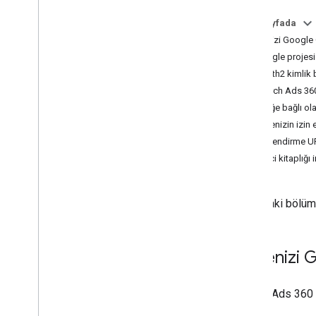
Telefon görüşmesi yapısı
Bu sayfada
Özel Sütunları Kullanma
Projenizi Google
Özel Floodlight Değişkenlerini Kullanma
Google projesi
Giriş yapan müşteri kimliği
OAuth2 kimlik b
Erişilebilir hesapları listeleyin
Search Ads 360
OAuth Oyun Alanı
İsteğe bağlı ola
Fiyatlandırma
,
API sınırları ve kotaları
Projenizin izin 
Sürüm oluşturma
Yönlendirme UR
Etkinlik düzeyinde kaynaklar
İstemci kitaplığı 
Öğeler
Genel bakış
Aşağıdaki bölüml
Öğe Özellikleri ve Metrikleri getiriliyor
Sorgu Dili
Projenizi 
Genel bakış
Sorgu yapısı ve cümleler
Search Ads 360 R
Tarih aralıkları