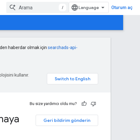
/
Oturum aç
rden haberdar olmak için
searchads-api-
ojisini kullanır.
Bu size yardımcı oldu mu?
nmaya
Geri bildirim gönderin