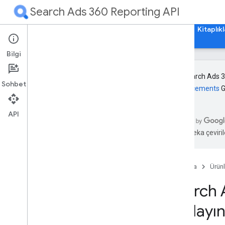
Search Ads 360 Reporting API
Ana Sayfa
Rehberler
Başvuru Kaynakları
Kitaplık
Bilgi
Yeni Search Ads 3
Sohbet
announcements
G
Genel bakış
Başlarken
API
Yapay zeka çevirile
Kavramlar
Genel bakış
Search Ads 360 hesap hiyerarşisi
Ana Sayfa
Ürünl
Search Ads 360 Reporting API yapısı
Search 
Arama raporları oluşturma
Yayını bildir
başlayı
Sayfaları numaralandırma
Kaynak meta verilerini alma