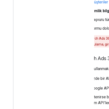
Müşteriler
Kimlik bil
Başvuru tü
Formu dol
Uyarı:
Search Ads 360
gerektirir. Doğrulama, gir
Search Ads 3
API'yi kullanmak
Projenizde bir AP
Google AP
İstenirse b
tüm API'ler