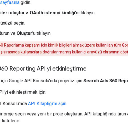
 sayfasına
gidin.
gileri oluştur > OAuth istemci kimliği
'ni tıklayın.
rünüzü seçin.
durun ve
Oluştur
'u tıklayın.
 Raporlama kapsamı için kimlik bilgileri almak üzere kullanılan tüm G
iş sırasında kullanıcılara
doğrulanmamış kullanıcı arayüzü ekranının
göst
60 Reporting API'yi etkinleştirme
 için Google API Konsolu'nda projeniz için
Search Ads 360 Repo
I'yi etkinleştirmek için:
I Konsolu'nda
API Kitaplığı'nı açın
.
ir proje seçin veya yeni bir proje oluşturun. API kitaplığında, ürü
 listelenir.