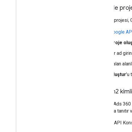
Metrik yok
Google proj
Örnek sorgular
Sorgu dil bilgisi
Google projesi, 
SSS
Google AP
Search Ads 360 Raporlama API'sı
Proje olu
Kavramlar
Biçimler
Bir ad giri
Kalan alan
Oluştur
'u 
OAuth2 kimlik
Search Ads 360 R
Google'a tanıtır 
Google API Konso