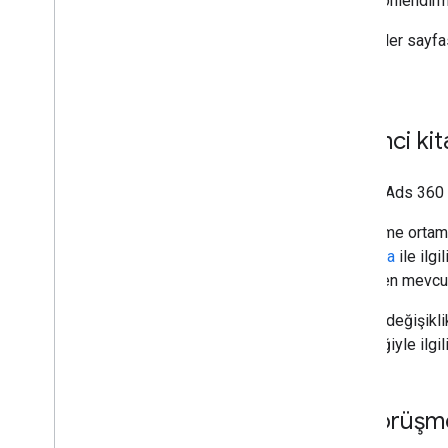
Yönlendirm
İstemciler sayfa
tıklayın.
İstemci kit
Search Ads 360 R
Geliştirme ortam
ayarlama
ile ilg
geçerken mevcut 
Önemli değişikli
gerektiğiyle ilgili
İlk görüşm