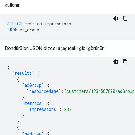
kullanır.
SELECT
metrics
.
impressions
FROM
ad_group
Döndürülen JSON dizesi aşağıdaki gibi görünür:
{
"results"
:[
{
"adGroup"
:{
"resourceName"
:
"customers/1234567890/adGroup
},
"metrics"
:{
"impressions"
:
"237"
}
},
{
"adGroup"
:{