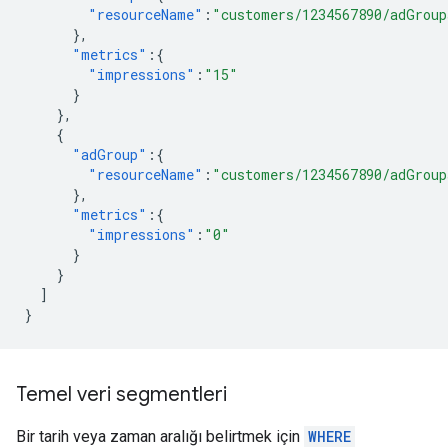
"resourceName"
:
"customers/1234567890/adGroup
},
"metrics"
:{
"impressions"
:
"15"
}
},
{
"adGroup"
:{
"resourceName"
:
"customers/1234567890/adGroup
},
"metrics"
:{
"impressions"
:
"0"
}
}
]
}
Temel veri segmentleri
Bir tarih veya zaman aralığı belirtmek için
WHERE