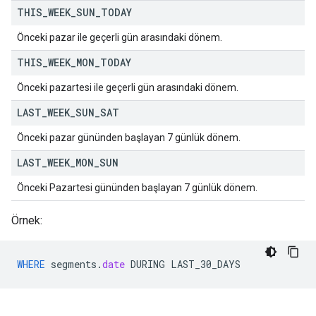
THIS
_
WEEK
_
SUN
_
TODAY
Önceki pazar ile geçerli gün arasındaki dönem.
THIS
_
WEEK
_
MON
_
TODAY
Önceki pazartesi ile geçerli gün arasındaki dönem.
LAST
_
WEEK
_
SUN
_
SAT
Önceki pazar gününden başlayan 7 günlük dönem.
LAST
_
WEEK
_
MON
_
SUN
Önceki Pazartesi gününden başlayan 7 günlük dönem.
Örnek:
WHERE
segments
.
date
DURING
LAST_30_DAYS