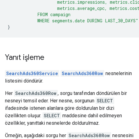
                    metrics.impressions, metrics.cli
                    metrics.average_cpc, metrics.cos
            FROM campaign
            WHERE segments.date DURING LAST_30_DAYS"
}
Yanıt işleme
SearchAds360Service
SearchAds360Row
nesnelerinin
listesini döndürür.
Her
SearchAds360Row
, sorgu tarafından döndürülen bir
nesneyi temsil eder. Her nesne, sorgunun
SELECT
ifadesinde istenen alanlara göre doldurulan bir dizi
özellikten oluşur.
SELECT
maddesine dahil edilmeyen
özellikler, yanıttaki nesnelerde doldurulmaz.
Örneğin, aşağıdaki sorgu her
SearchAds360Row
nesnesini