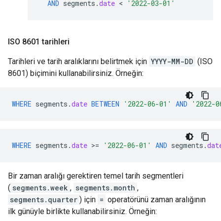
AND
segments
.
date
 < 
'2022-03-01'
ISO 8601 tarihleri
Tarihleri ve tarih aralıklarını belirtmek için
YYYY-MM-DD
(ISO
8601) biçimini kullanabilirsiniz. Örneğin:
WHERE
segments
.
date
BETWEEN
'2022-06-01'
AND
'2022-0
WHERE
segments
.
date
>
=
'2022-06-01'
AND
segments
.
dat
Bir zaman aralığı gerektiren temel tarih segmentleri
(
segments.week
,
segments.month
,
segments.quarter
) için
=
operatörünü zaman aralığının
ilk günüyle birlikte kullanabilirsiniz. Örneğin: