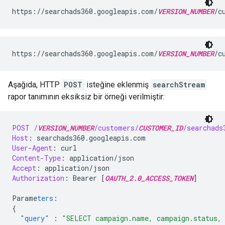
https://searchads360.googleapis.com/
VERSION_NUMBER
/c
https://searchads360.googleapis.com/
VERSION_NUMBER
/c
Aşağıda, HTTP
POST
isteğine eklenmiş
searchStream
rapor tanımının eksiksiz bir örneği verilmiştir:
POST
/
VERSION_NUMBER
/customers/
CUSTOMER_ID
/searchads
Host
:
searchads360.googleapis.com
User-Agent
:
curl
Content-Type
:
application/json
Accept
:
application/json
Authorization
:
Bearer [
OAUTH_2.0_ACCESS_TOKEN
]
Parame
ters
:
{
"query"
:
"SELECT campaign.name, campaign.status, 