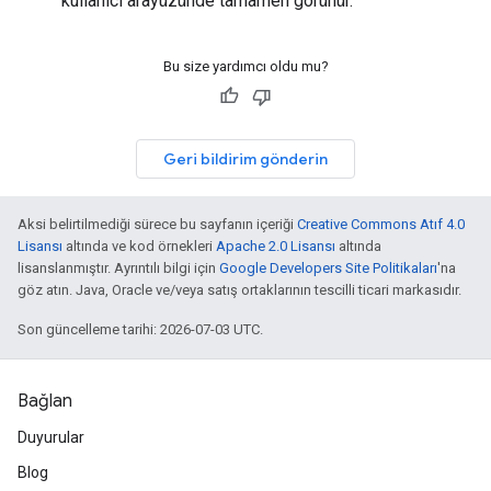
kullanıcı arayüzünde tamamen görünür.
Bu size yardımcı oldu mu?
Geri bildirim gönderin
Aksi belirtilmediği sürece bu sayfanın içeriği
Creative Commons Atıf 4.0
Lisansı
altında ve kod örnekleri
Apache 2.0 Lisansı
altında
lisanslanmıştır. Ayrıntılı bilgi için
Google Developers Site Politikaları
'na
göz atın. Java, Oracle ve/veya satış ortaklarının tescilli ticari markasıdır.
Son güncelleme tarihi: 2026-07-03 UTC.
Bağlan
Duyurular
Blog