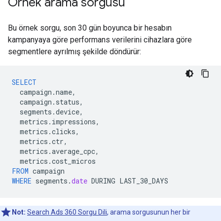
Örnek arama sorgusu
Bu örnek sorgu, son 30 gün boyunca bir hesabın
kampanyaya göre performans verilerini cihazlara göre
segmentlere ayrılmış şekilde döndürür:
SELECT
campaign
.
name
,
campaign
.
status
,
segments
.
device
,
metrics
.
impressions
,
metrics
.
clicks
,
metrics
.
ctr
,
metrics
.
average_cpc
,
metrics
.
cost_micros
FROM
campaign
WHERE
segments
.
date
DURING
LAST_30_DAYS
Not:
Search Ads 360 Sorgu Dili
, arama sorgusunun her bir