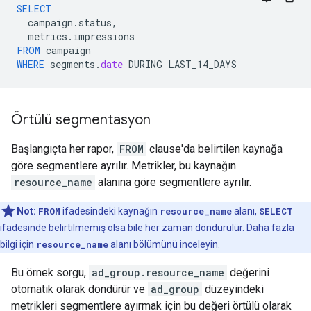
SELECT
campaign
.
status
,
metrics
.
impressions
FROM
campaign
WHERE
segments
.
date
DURING
LAST_14_DAYS
Örtülü segmentasyon
Başlangıçta her rapor,
FROM
clause'da belirtilen kaynağa
göre segmentlere ayrılır. Metrikler, bu kaynağın
resource_name
alanına göre segmentlere ayrılır.
Not:
FROM
ifadesindeki kaynağın
resource_name
alanı,
SELECT
ifadesinde belirtilmemiş olsa bile her zaman döndürülür. Daha fazla
bilgi için
resource_name
alanı
bölümünü inceleyin.
Bu örnek sorgu,
ad_group.resource_name
değerini
otomatik olarak döndürür ve
ad_group
düzeyindeki
metrikleri segmentlere ayırmak için bu değeri örtülü olarak