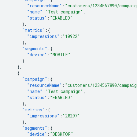
"resourceName"
:
"customers/1234567890/campaig
"name"
:
"Test campaign"
,
"status"
:
"ENABLED"
},
"metrics"
:{
"impressions"
:
"10922"
},
"segments"
:{
"device"
:
"MOBILE"
}
},
{
"campaign"
:{
"resourceName"
:
"customers/1234567890/campaig
"name"
:
"Test campaign"
,
"status"
:
"ENABLED"
},
"metrics"
:{
"impressions"
:
"28297"
},
"segments"
:{
"device"
:
"DESKTOP"