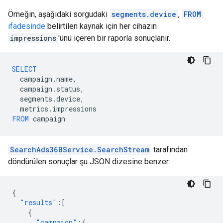
Örneğin, aşağıdaki sorgudaki
segments.device
,
FROM
ifadesinde
belirtilen kaynak için her cihazın
impressions
'ünü içeren bir raporla sonuçlanır.
SELECT
campaign
.
name
,
campaign
.
status
,
segments
.
device
,
metrics
.
impressions
FROM
campaign
SearchAds360Service.SearchStream
tarafından
döndürülen sonuçlar şu JSON dizesine benzer:
{
"results"
:[
{
"campaign"
:{