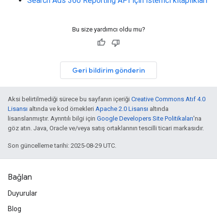
Search Ads 360 Reporting API için istemci kitaplıkları
Bu size yardımcı oldu mu?
Geri bildirim gönderin
Aksi belirtilmediği sürece bu sayfanın içeriği
Creative Commons Atıf 4.0
Lisansı
altında ve kod örnekleri
Apache 2.0 Lisansı
altında
lisanslanmıştır. Ayrıntılı bilgi için
Google Developers Site Politikaları
'na
göz atın. Java, Oracle ve/veya satış ortaklarının tescilli ticari markasıdır.
Son güncelleme tarihi: 2025-08-29 UTC.
Bağlan
Duyurular
Blog