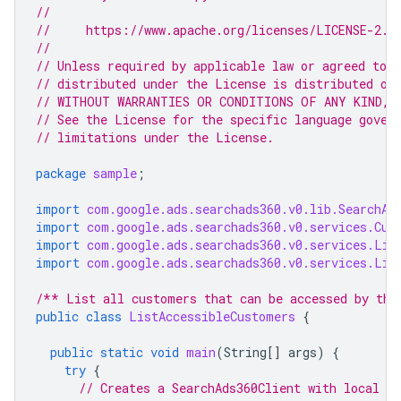
//
//     https://www.apache.org/licenses/LICENSE-2.0
//
// Unless required by applicable law or agreed to i
// distributed under the License is distributed on
// WITHOUT WARRANTIES OR CONDITIONS OF ANY KIND, e
// See the License for the specific language gover
// limitations under the License.
package
sample
;
import
com.google.ads.searchads360.v0.lib.SearchAd
import
com.google.ads.searchads360.v0.services.Cus
import
com.google.ads.searchads360.v0.services.Lis
import
com.google.ads.searchads360.v0.services.Lis
/** List all customers that can be accessed by the
public
class
ListAccessibleCustomers
{
public
static
void
main
(
String
[]
args
)
{
try
{
// Creates a SearchAds360Client with local pr