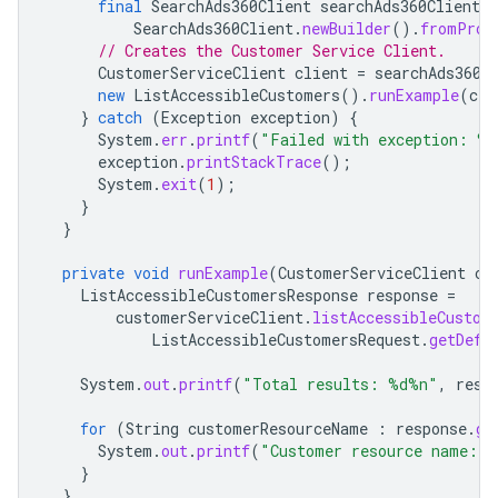
final
SearchAds360Client
searchAds360Client
=
SearchAds360Client
.
newBuilder
().
fromProp
// Creates the Customer Service Client.
CustomerServiceClient
client
=
searchAds360C
new
ListAccessibleCustomers
().
runExample
(
cli
}
catch
(
Exception
exception
)
{
System
.
err
.
printf
(
"Failed with exception: %
exception
.
printStackTrace
();
System
.
exit
(
1
);
}
}
private
void
runExample
(
CustomerServiceClient
cu
ListAccessibleCustomersResponse
response
=
customerServiceClient
.
listAccessibleCustom
ListAccessibleCustomersRequest
.
getDefa
System
.
out
.
printf
(
"Total results: %d%n"
,
resp
for
(
String
customerResourceName
:
response
.
ge
System
.
out
.
printf
(
"Customer resource name: 
}
}