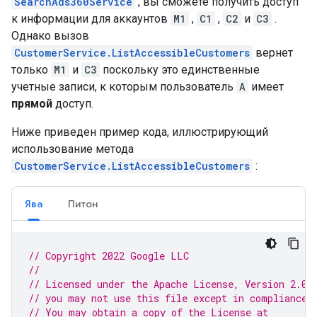
SearchAds360Service
, вы сможете получить доступ
к информации для аккаунтов
M1
,
C1
,
C2
и
C3
.
Однако вызов
CustomerService.ListAccessibleCustomers
вернет
только
M1
и
C3
поскольку это единственные
учетные записи, к которым пользователь
A
имеет
прямой
доступ.
Ниже приведен пример кода, иллюстрирующий
использование метода
CustomerService.ListAccessibleCustomers
:
Ява
Питон
// Copyright 2022 Google LLC
//
// Licensed under the Apache License, Version 2.0 
// you may not use this file except in compliance 
// You may obtain a copy of the License at