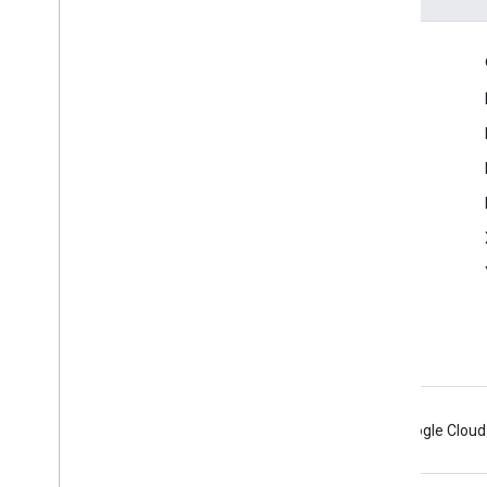
Envolver
Google Developer Program
Google Developer Groups
Google Developer Experts
Accelerators
Google Cloud & NVIDIA
Android
Chrome
Firebase
Google Cloud