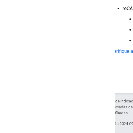
reC
Verifique 
Exceto em caso de indicaç
código são licenciadas d
da Oracle e/ou afiliadas.
Última atualização 2024-0