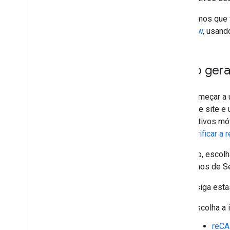
Esperamos que v
Overflow
, usand
Visão gera
Para começar a
chave de site e 
dispositivos mó
para
verificar a
Primeiro, escol
os Termos de Se
Agora, siga esta
Escolha a 
reC