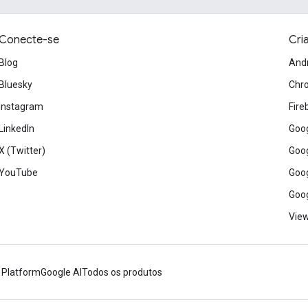
Conecte-se
Cri
Blog
And
Bluesky
Chr
Instagram
Fire
LinkedIn
Goog
X (Twitter)
Goog
YouTube
Goog
Goog
View
 Platform
Google AI
Todos os produtos