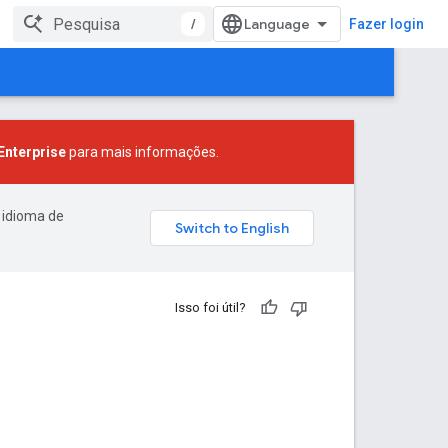
/
Fazer login
nterprise
para mais informações.
 idioma de
Isso foi útil?