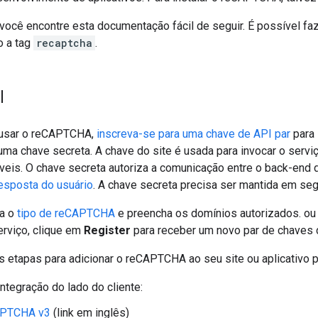
ocê encontre esta documentação fácil de seguir. É possível f
o a tag
recaptcha
.
l
 usar o reCAPTCHA,
inscreva-se para uma chave de API par
para 
uma chave secreta. A chave do site é usada para invocar o serv
veis. O chave secreta autoriza a comunicação entre o back-end 
 resposta do usuário
. A chave secreta precisa ser mantida em seg
ha o
tipo de reCAPTCHA
e preencha os domínios autorizados. o
rviço, clique em
Register
para receber um novo par de chaves 
s etapas para adicionar o reCAPTCHA ao seu site ou aplicativo 
integração do lado do cliente:
APTCHA v3
(link em inglês)