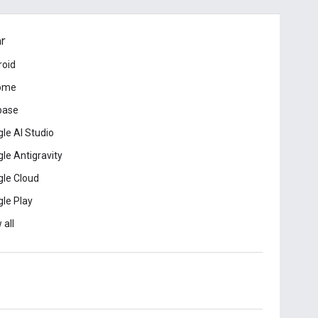
ar
roid
ome
base
le AI Studio
le Antigravity
le Cloud
le Play
 all