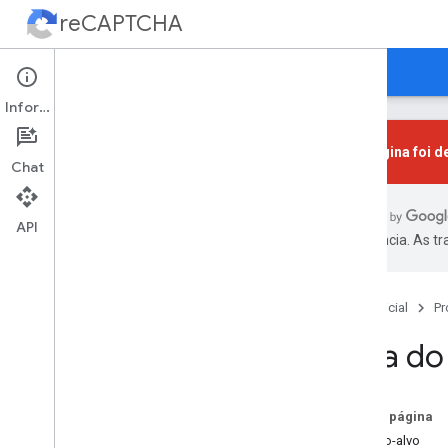
reCAPTCHA
Página inicial
Guias
Suporte
Informações
Esta página foi 
Chat
Começar
Introdução
API
preferência. As t
Escolha um tipo
Carregando re
CAPTCHA
Página inicial
Pr
re
CAPTCHA v3
Guia do
re
CAPTCHA v3
re
CAPTCHA v2
Nesta página
Caixa de seleção
Público-alvo
Invisível