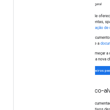
Visão geral
Android
O Google oferec
Validação no lado do servidor
fraudulentas, s
Verificar a resposta do usuário
Comparação de 
Validação do nome do domínio
/
pacote
Este documento 
Admin Console
consulte a
docu
Configurações
Analytics
Para começar a 
criar uma nova 
Mais configurações
Códigos de idiomas
Primeiros pa
Público-al
Esta documentaç
dispositivos des