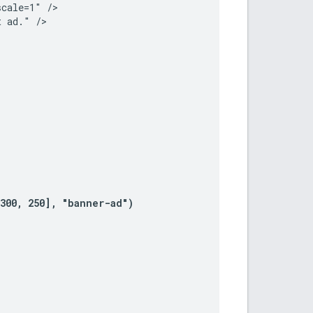
cale=1" />

 ad." />



300, 250], "banner-ad")