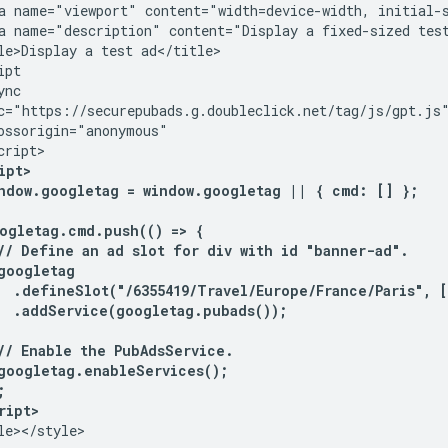
a name="viewport" content="width=device-width, initial-s
a name="description" content="Display a fixed-sized test
le>Display a test ad</title>

pt

nc

c="https://securepubads.g.doubleclick.net/tag/js/gpt.js"
ossorigin="anonymous"

ipt>
indow.googletag = window.googletag || { cmd: [] };
ogletag.cmd.push(() => {
// Define an ad slot for div with id "banner-ad".
googletag
  .defineSlot("/6355419/Travel/Europe/France/Paris", [
  .addService(googletag.pubads());
// Enable the PubAdsService.
googletag.enableServices();
;
ript>
le></style>
