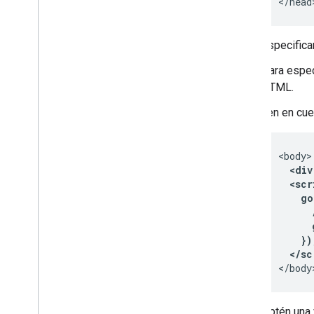
</head
Especifica
Para espec
HTML.
Ten en cue
  <div
  <scr
    go
      
      
    })
  </sc
</body
Obtén una 