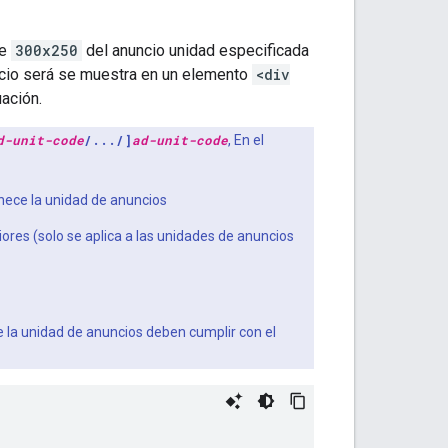
de
300x250
del anuncio unidad especificada
ncio será se muestra en un elemento
<div
uación.
d-unit-code
/.../]
ad-unit-code
, En el
nece la unidad de anuncios
ores (solo se aplica a las unidades de anuncios
e la unidad de anuncios deben cumplir con el