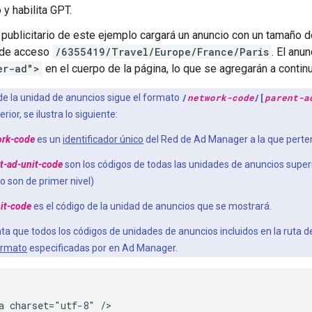
o y habilita GPT.
 publicitario de este ejemplo cargará un anuncio con un tamaño 
a de acceso
/6355419/Travel/Europe/France/Paris
. El anu
er-ad">
en el cuerpo de la página, lo que se agregarán a contin
de la unidad de anuncios sigue el formato
/
network-code
/[
parent-a
rior, se ilustra lo siguiente:
ork-code
es un
identificador único
del Red de Ad Manager a la que perte
t-ad-unit-code
son los códigos de todas las unidades de anuncios superi
o son de primer nivel)
it-code
es el código de la unidad de anuncios que se mostrará.
ta que todos los códigos de unidades de anuncios incluidos en la ruta d
ormato
especificadas por en Ad Manager.
a charset="utf-8" />
