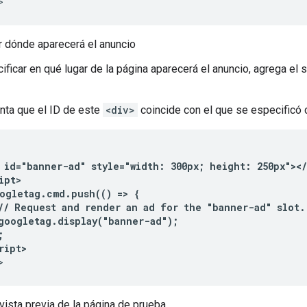
>
r dónde aparecerá el anuncio
ificar en qué lugar de la página aparecerá el anuncio, agrega el 
nta que el ID de este
<div>
coincide con el que se especificó c
 id="banner-ad" style="width: 300px; height: 250px"></
ipt>
ogletag.cmd.push(() => {
// Request and render an ad for the "banner-ad" slot.
googletag.display("banner-ad");
;
ript>
>
vista previa de la página de prueba