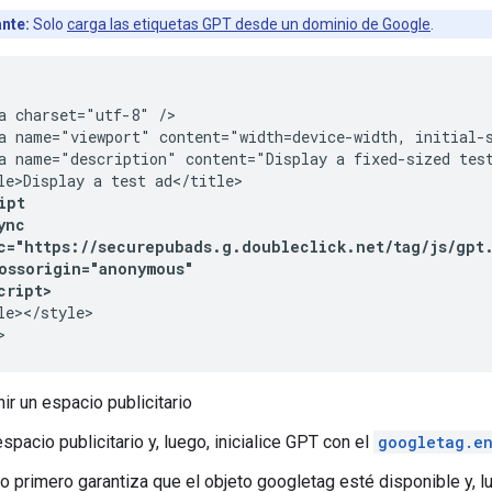
nte:
Solo
carga las etiquetas GPT desde un dominio de Google
.
a charset="utf-8" />

a name="viewport" content="width=device-width, initial-s
a name="description" content="Display a fixed-sized test
ipt
ync
c="https://securepubads.g.doubleclick.net/tag/js/gpt
ossorigin="anonymous"
cript>
le></style>

>
ir un espacio publicitario
spacio publicitario y, luego, inicialice GPT con el
googletag.e
o primero garantiza que el objeto googletag esté disponible y, l