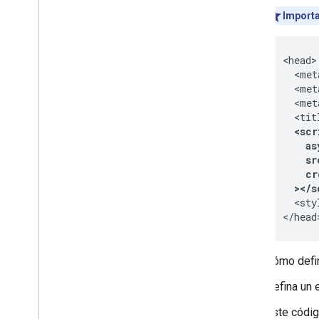
Importa
<head>

  <met
  <met
  <met
  <scr
    as
    sr
    cr
  ></s
  <sty
</head
Cómo defin
Defina un e
Este códig