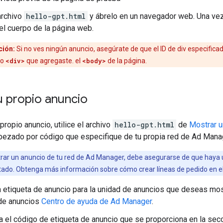
archivo
hello-gpt.html
y ábrelo en un navegador web. Una vez
el cuerpo de la página web.
ción:
Si no ves ningún anuncio, asegúrate de que el ID de div especificad
to
<div>
que agregaste. el
<body>
de la página.
u propio anuncio
propio anuncio, utilice el archivo
hello-gpt.html
de
Mostrar u
bezado por código que especifique de tu propia red de Ad Mana
ar un anuncio de tu red de Ad Manager, debe asegurarse de que haya un
estado. Obtenga más información sobre cómo crear líneas de pedido en e
 etiqueta de anuncio para la unidad de anuncios que deseas mos
 de anuncios
Centro de ayuda de Ad Manager
.
a el código de etiqueta de anuncio que se proporciona en la sec