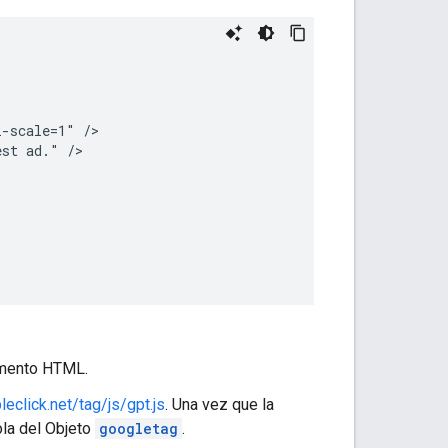
-scale=1" />

st ad." />

mento HTML.
eclick.net/tag/js/gpt.js
. Una vez que la
la del Objeto
googletag
.