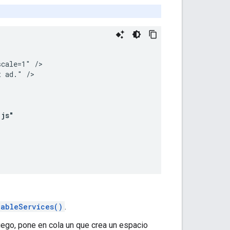
cale=1" />

 ad." />

.js"
nableServices()
.
uego, pone en cola un que crea un espacio