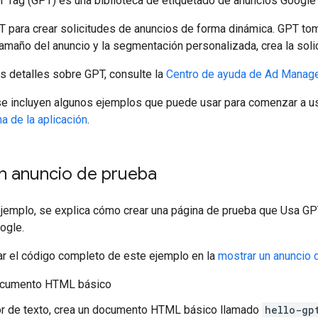
r Tag (GPT) es una biblioteca de etiquetado de anuncios Google
 para crear solicitudes de anuncios de forma dinámica. GPT tom
tamaño del anuncio y la segmentación personalizada, crea la soli
s detalles sobre GPT, consulte la
Centro de ayuda de Ad Manag
 se incluyen algunos ejemplos que puede usar para comenzar a us
a de la aplicación
.
n anuncio de prueba
ejemplo, se explica cómo crear una página de prueba que Usa GPT
ogle.
r el código completo de este ejemplo en la
mostrar un anuncio 
ocumento HTML básico
or de texto, crea un documento HTML básico llamado
hello-gp