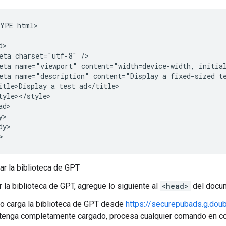
YPE html>

>

eta charset="utf-8" />

eta name="viewport" content="width=device-width, initial
eta name="description" content="Display a fixed-sized te
itle>Display a test ad</title>

tyle></style>

d>

>

y>

>
r la biblioteca de GPT
r la biblioteca de GPT, agregue lo siguiente al
<head>
del docu
o carga la biblioteca de GPT desde
https://securepubads.g.doubl
 tenga completamente cargado, procesa cualquier comando en co