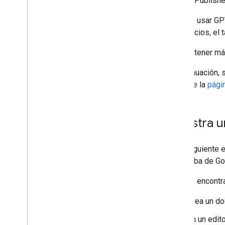
Google Publishe
anuncios
Etiquetas de devoluciones
Puedes usar GPT
de anuncios, el 
Seguridad y privacidad
Para obtener má
Configurar una política de
incorporaciones de origen cruzado
A continuación,
Integrar en una política de seguridad de
contenido
consulte la
págin
Solución de problemas
Consola para editores de Google
Muestra u
Mensajes de la Consola para
publicadores de Google
En el siguiente 
de prueba de Go
Prácticas recomendadas
Prácticas recomendadas generales
Puedes encontra
Prácticas recomendadas para anuncios
Cómo minimizar el cambio de diseño
Crea un d
Supervisa el rendimiento
En un edit
Evite errores de implementación