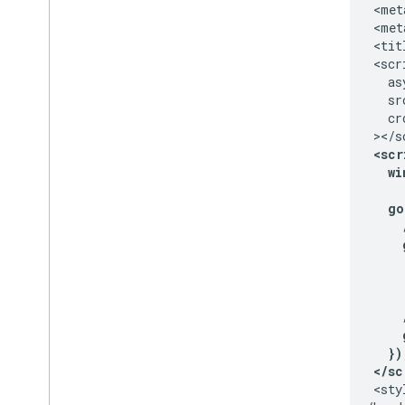
  <met
  <met
  <tit
  <scri
    asy
    sr
    cr
  <scr
    w
    go
      
      
      
      
      
      
    })
  </sc
  <sty