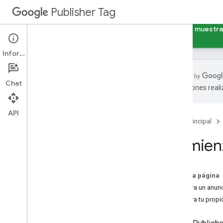
Publisher Tag
Guías
Referencia
Ejemplos
Creador de muestr
Información
Chat
traducciones real
Introducción
Comenzar
API
Página principal
Aprende los conceptos básicos
Usa Type
Script
Comienz
Conceptos básicos
Tamaños de anuncios
En esta página
Orientación de pares clave-valor
Muestra un anun
Muestra tu propi
Conceptos avanzados
Controle la carga y la actualización de