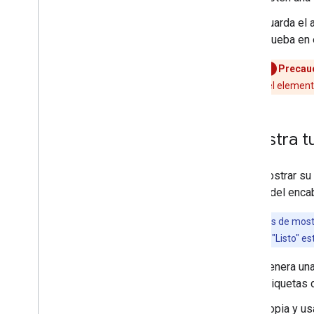
Guarda el 
prueba en 
Precau
del elemen
Muestra t
Para mostrar su 
código del enca
Nota:
Antes de mostr
realizado en la "Listo" 
Genera una
etiquetas
Copia y us