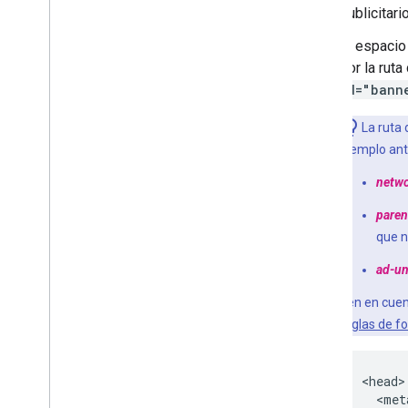
publicitari
El espacio
por la rut
id="bann
La ruta 
ejemplo ante
netw
paren
que n
ad-un
Ten en cuen
reglas de f
<head>

  <met