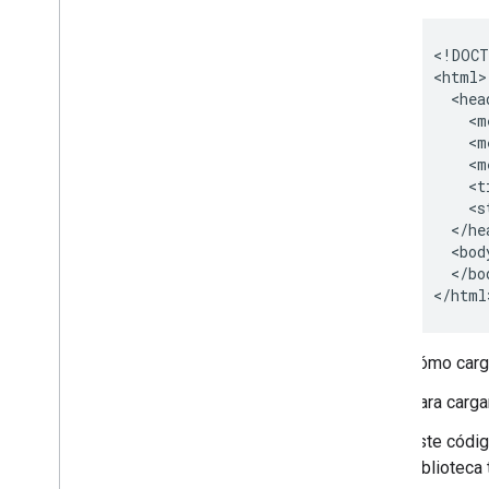
comunes
<!DOCT
<html>

  <head
    <m
    <m
    <m
    <t
    <s
  </hea
  <body
  </bod
</html
Cómo carga
Para carga
Este códig
biblioteca