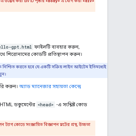
এ উল্লেখ করা div ID পৃষ্ঠার
<body>
এ যোগ করা
<div>
ello-gpt.html
ফাইলটি ব্যবহার করুন,
সাথে শিরোনামের কোডটি প্রতিস্থাপন করুন।
 নিশ্চিত করতে হবে যে একটি সক্রিয় লাইন আইটেম ইতিমধ্যেই
ুন।
ৈরি করুন।
অ্যাড ম্যানেজার সহায়তা কেন্দ্রে
 HTML ডকুমেন্টের
<head>
-এ সংশ্লিষ্ট কোড
পন ট্যাগ কোডে সংজ্ঞায়িত বিজ্ঞাপন স্লটের প্রস্থ, উচ্চতা