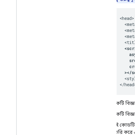
<head>

  <met
  <met
  <met
  <scr
    as
    sr
    cr
  ></s
  <sty
</head
একটি বিজ্ঞ
একটি বিজ্ঞ
এই কোডটি প
তৈরি করে 