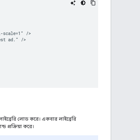
-scale=1" />

st ad." />

াইব্রেরি লোড করে। একবার লাইব্রেরি
 প্রক্রিয়া করে।