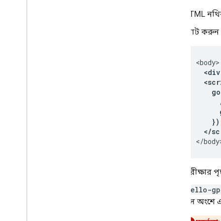
HTML নথ
নোট করুন
  <div
  <scr
    go
      
      
    })
  </sc
</body
পরীক্ষার পৃষ
hello-gp
মূল অংশে এ