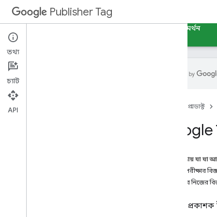
Publisher Tag
নির্দেশিকা
রেফারেন্স
নমুনা
নমুনা নির্মাতা
সমর্থন
তথ্য
চ্যাট
ভূমিকা
হোম
প্রোডাক্ট
শুরু করুন
API
বেসিক শিখুন
Google প্
টাইপস্ক্রিপ্ট ব্যবহার করুন
মৌলিক ধারণা
এই পৃষ্ঠায় যা যা 
বিজ্ঞাপনের আকার
একটি পরীক্ষার বিজ্
মূল-মান লক্ষ্যমাত্রা
আপনার নিজের বিজ্ঞ
উন্নত ধারণা
Google প্রকাশক ট
বিজ্ঞাপন লোডিং নিয়ন্ত্রণ করুন এবং রিফ্রেশ