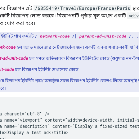
র বিজ্ঞাপন স্লট
/6355419/Travel/Europe/France/Paris
দ্ব
টি বিজ্ঞাপন লোড করবে। বিজ্ঞাপনটি পৃষ্ঠার মূল অংশে একটি
<di
ীতে যোগ করা হবে।
 ইউনিট পাথ ফর্ম্যাট
/
network-code
/[
parent-ad-unit-code
/..
ork-code
হল অ্যাড ম্যানেজার নেটওয়ার্কের জন্য একটি
অনন্য শনাক্তকারী
যা বি
t-ad-unit-code
হল সমস্ত অভিভাবক বিজ্ঞাপন ইউনিটের কোড (শুধুমাত্র নন-টপ লে
it-code
হল বিজ্ঞাপন ইউনিট দেখানোর কোড
ে বিজ্ঞাপন ইউনিট পাথে অন্তর্ভুক্ত সমস্ত বিজ্ঞাপন ইউনিট কোডগুলিকে অবশ্যই অ্যা
বে।
a charset="utf-8" />

a name="viewport" content="width=device-width, initial-s
a name="description" content="Display a fixed-sized test
le>Display a test ad</title>

pt
