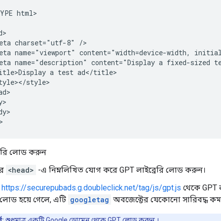
YPE html>

>

eta charset="utf-8" />

eta name="viewport" content="width=device-width, initial
eta name="description" content="Display a fixed-sized te
itle>Display a test ad</title>

tyle></style>

d>

>

y>

>
রেরি লোড করুন
ির
<head>
-এ নিম্নলিখিত যোগ করে GPT লাইব্রেরি লোড করুন।
ি
https://securepubads.g.doubleclick.net/tag/js/gpt.js
থেকে GPT ল
পে লোড হয়ে গেলে, এটি
googletag
অবজেক্টের যেকোনো সারিবদ্ধ কমান্ড
ণ:
শুধুমাত্র
একটি Google ডোমেন থেকে GPT লোড করুন
।