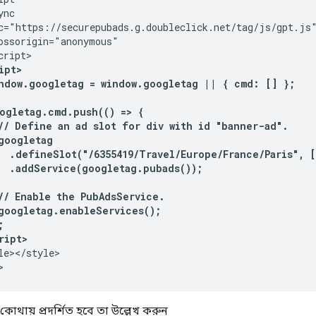
nc

c="https://securepubads.g.doubleclick.net/tag/js/gpt.js"
ossorigin="anonymous"

ipt>
indow.googletag = window.googletag || { cmd: [] };
ogletag.cmd.push(() => {
// Define an ad slot for div with id "banner-ad".
googletag
  .defineSlot("/6355419/Travel/Europe/France/Paris", [
  .addService(googletag.pubads());
// Enable the PubAdsService.
googletag.enableServices();
;
ript>
le></style>

>
কোথায় প্রদর্শিত হবে তা উল্লেখ করুন