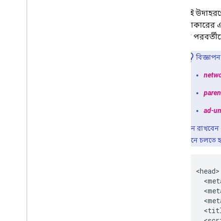
এই উদাহরণে
আকারের এক
যা পরবর্ত
বিজ্ঞাপন
netw
paren
ad-un
মনে রাখবেন য
মেনে চলতে হ
<head>

  <met
  <met
  <met
  <tit
  <scri