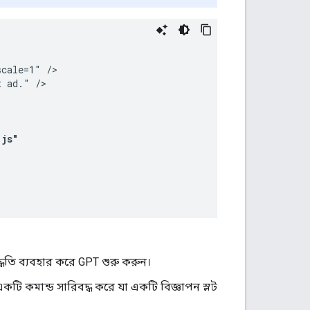
cale=1" />

 ad." />

.js"
্ধতি ব্যবহার করে GPT শুরু করুন।
টি কমান্ড সারিবদ্ধ করে যা একটি বিজ্ঞাপন স্লট