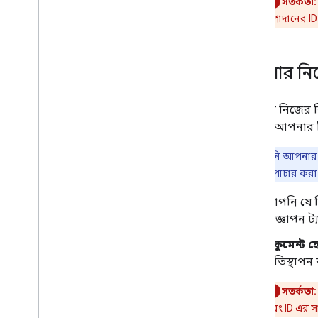
সতর্কতা:
উপাদানের ID
আপনার নিজের
আপনার নিজের বিজ
তারপর আপনার নিজ
দ্রষ্টব্য:
আপনি আপনার অ্য
"প্রস্তুত" স্থিতিতে পাচার কর
আপনি যে বি
বিজ্ঞাপন ট
ডকুমেন্ট হ
প্রতিস্থাপ
সতর্কতা:
এবং ID এর স