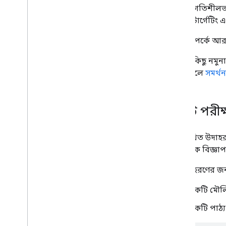
করুন
আপনি গতিশীলভাব
পাসব্যাক ট্যাগ
কাস্টম টার্গেটিং
GPT সম্পর্কে আ
নিরাপত্তা এবং গোপনীয়তা
একটি ক্রস-অরিজিন এমবেডার নীতি
এখানে কিছু নমুন
কনফিগার করুন
হয়, তাহলে
সমর্থন
একটি বিষয়বস্তু নিরাপত্তা নীতির সাথে
একীভূত করুন
সমস্যা সমাধান
একটি পরীক্ষ
Google প্রকাশক কনসোল
Google প্রকাশক কনসোল বার্তা
নিম্নলিখিত উদাহর
জেনেরিক বিজ্ঞা
সর্বোত্তম অনুশীলন
সাধারণ সর্বোত্তম অনুশীলন
এই উদাহরণের জন্
বিজ্ঞাপনের সর্বোত্তম অনুশীলন
একটি মৌল
লেআউট শিফট মিনিমাইজ করুন
কর্মক্ষমতা নিরীক্ষণ
একটি পাঠ্য
সাধারণ বাস্তবায়ন ভুলগুলি এড়িয়ে চলুন