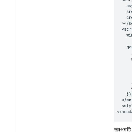
    asy
    sr
    cr
  <scr
    w
    go
      
      
      
      
      
      
    })
  </sc
  <sty
</head
বিজ্ঞাপনটি 