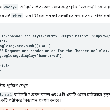
ির
<body>
-এ নিম্নলিখিত কোড যোগ করে পৃষ্ঠায় বিজ্ঞাপনটি কোথায় প্র
 যে এই
<div>
-এর ID বিজ্ঞাপন স্লট সংজ্ঞায়িত করার সময় নির্দিষ্ট
 id="banner-ad" style="width: 300px; height: 250px"></
ipt>
ogletag.cmd.push(() => {
// Request and render an ad for the "banner-ad" slot.
googletag.display("banner-ad");
;
ript>
>
্ঠার পূর্বরূপ দেখুন
t.html
ফাইলটি সংরক্ষণ করুন এবং এটি একটি ওয়েব ব্রাউজারে খুলুন। 
কটি পরীক্ষার বিজ্ঞাপন প্রদর্শন করবে।