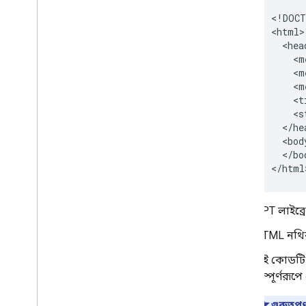
<!DOCT
<html>

  <head
    <m
    <m
    <m
    <t
    <s
  </hea
  <body
  </bod
</html
GPT লাইব্
HTML নথ
এই কোডট
সম্পূর্ণরূ
গুরুত্বপূর্