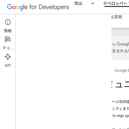
商品
デベロッパー
Builders Hub
プランと価格
GEAR
よくある質問
情報
チャット
は誤りが含まれる
デベロッパー プログラムの概要
API
デベロッパー プログラムに関するよく
ある質問
ホーム
Google 
デベロッパー プログラムの特典に関す
コミュ
るよくある質問
デベロッパー プログラム フォーラムに
関するよくある質問
Gemini Enterprise Agent Ready に関す
このページの内
るよくある質問
コミュニティま
コンテンツ ポリシー
How to sig
利用規約
例
利用可能なリージョン