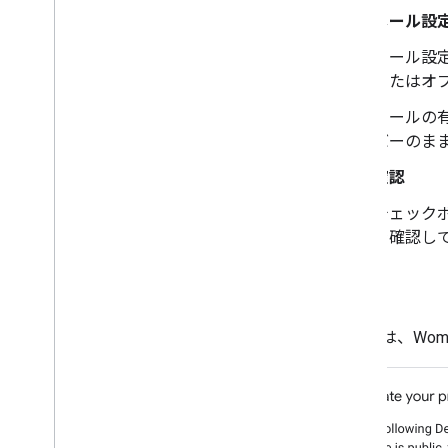
メール設
メール設
またはオ
メールの
バーのま
確認
チェック
を確認し
例
次の例は、Women