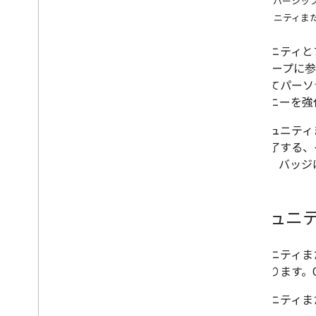
メンバーシップ
コミュニティま
機能
バッジ
コミュニティと
コレクション
プ グループに
コミュニティとプログラム
についてパーソ
興味
/
関心
ジャーニーを強
保存したページ
各コミュニティ
ツを完了する、
きます。バッジ
コミュニ
コミュニティま
要があります。
コミュニティま