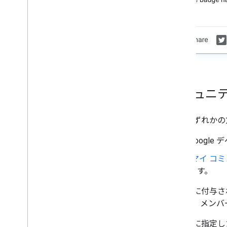
コミュニ
次のいずれかの
Google
[
マイ コ
ます。
登録時に付与さ
れます。メンバ
登録時に指定し