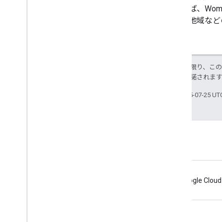
たとえば、Wom
性別、地域など
特に記載のない限り、こ
ス
により使用許諾されま
最終更新日 2025-07-25 U
コンテンツ ポリシー
Android
Chrome
Firebase
Google Cloud
利用規約
プライバシー
Manage cookies