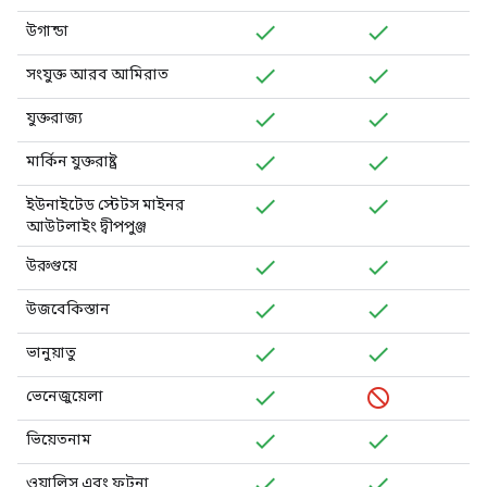
উগান্ডা
সংযুক্ত আরব আমিরাত
যুক্তরাজ্য
মার্কিন যুক্তরাষ্ট্র
ইউনাইটেড স্টেটস মাইনর
আউটলাইং দ্বীপপুঞ্জ
উরুগুয়ে
উজবেকিস্তান
ভানুয়াতু
ভেনেজুয়েলা
ভিয়েতনাম
ওয়ালিস এবং ফুটুনা