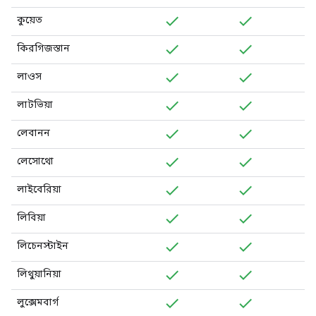
কুয়েত
কিরগিজস্তান
লাওস
লাটভিয়া
লেবানন
লেসোথো
লাইবেরিয়া
লিবিয়া
লিচেনস্টাইন
লিথুয়ানিয়া
লুক্সেমবার্গ