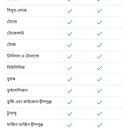
তিমুর-লেস্তে
টোগো
টোকেলাউ
টোঙ্গা
ত্রিনিদাদ ও টোবাগো
তিউনিসিয়া
তুরস্ক
তুর্কমেনিস্তান
তুর্কি এবং কাইকোস দ্বীপপুঞ্জ
টুভালু
মার্কিন ভার্জিন দ্বীপপুঞ্জ