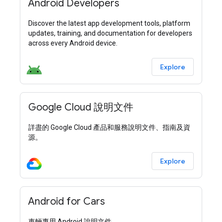
Android Developers
Discover the latest app development tools, platform
updates, training, and documentation for developers
across every Android device.
Explore
Google Cloud 說明文件
詳盡的 Google Cloud 產品和服務說明文件、指南及資
源。
Explore
Android for Cars
車輛專用 Android 說明文件。