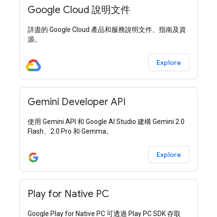
Google Cloud 說明文件
詳盡的 Google Cloud 產品和服務說明文件、指南及資
源。
Explore
Gemini Developer API
使用 Gemini API 和 Google AI Studio 建構 Gemini 2.0
Flash、2.0 Pro 和 Gemma。
Explore
Play for Native PC
Google Play for Native PC 可透過 Play PC SDK 存取