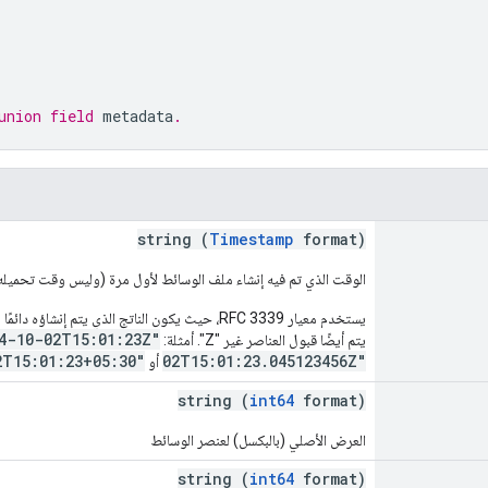
union field 
metadata
.
string (
Timestamp
format)
الوقت الذي تم فيه إنشاء ملف الوسائط لأول مرة (وليس وقت تحميله إلى "ص
4-10-02T15:01:23Z"
يتم أيضًا قبول العناصر غير "Z". أمثلة:
2T15:01:23+05:30"
02T15:01:23.045123456Z"
أو
string (
int64
format)
العرض الأصلي (بالبكسل) لعنصر الوسائط
string (
int64
format)