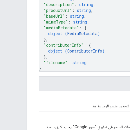
"description"
: 
string
,
"productUrl"
: 
string
,
"baseUrl"
: 
string
,
"mimeType"
: 
string
,
"mediaMetadata"
: 
{
object (
MediaMetadata
)
}
,
"contributorInfo"
: 
{
object (
ContributorInfo
)
}
,
"filename"
: 
string
}
لتحديد عنصر الوسائط هذا.
وصف عنصر الوسائط يتم عرض هذا العنوان للمستخدم في قسم معلومات العنصر في تطبيق "صور Google". يجب ألا يزيد عدد