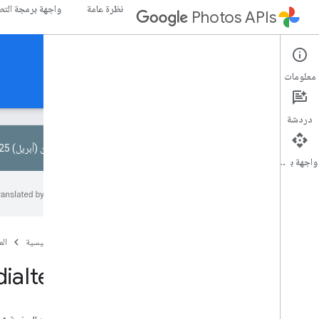
نظرة عامة
واجهة برمجة التطبيقات I
Photos APIs
Library API
معلومات
الأدلة
المرجع
عيّنات
دردشة
في 1 نيسان (أبريل) 2025، تمت إزالة بعض النطاقات في Library API.
واجهة برمجة التطبيقات
ملخص الموارد
موارد REST
ألبومات
الصفحة الرئيسية
ال
media
Items
dia
Items
نظرة عامة
إنشاء مجمّع
batch
Get