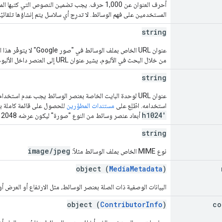
أحرف العنوان عن 1,000 حرف. يجب تضمين النصوص ال
المستخدمين على فهم الوسائط. لا تدرِج أي سلاسل يتم إنشاؤها تلقائيًا،
string
عنوان URL الخاص بملف ال
من خلال البحث في الألبوم، يشير عنوان URL إلى العنصر داخل الألبوم.
string
استخدامه. اطّلِع على
مستندات المطوّرين
للحصول على قائمة كاملة با
h1024'
أبعاد عنصر وسائط من النوع "صورة" ليكون عرضه 2048 بكسل وارتفاعه 1024 بكسل.
string
image/jpeg
نوع MIME الخاص بملف الوسائط مثلاً:
object (
MediaMetadata
)
البيانات الوصفية ذات الصلة بعنصر الوسائط، مثل الارتفاع أو العرض أو
object (
ContributorInfo
)
co