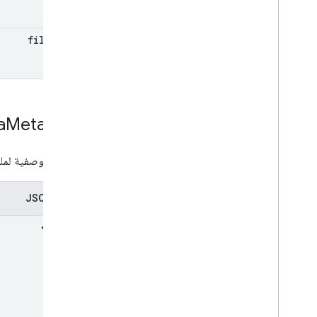
filename
a
Metadata
البيانات الوصفية لم
تمثيل JSON