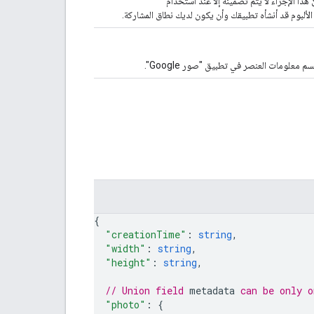
ذا الإجراء لا يتم تضمينه إلا عند استخدام
لألبوم قد أنشأه تطبيقك وأن يكون لديك نطاق المشاركة.
لومات العنصر في تطبيق "صور Google".
{
"creationTime"
: 
string
,
"width"
: 
string
,
"height"
: 
string
,
// Union field 
metadata
 can be only o
"photo"
: 
{