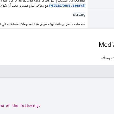
معلومات عن المستخدم الذي أضاف عنصر الوسائط هذا يُرجى العلم أنّ ه
mediaItems.search
مع معرّف ألبوم مشترَك. يجب أن يكون ا
string
اسم ملف عنصر الوسائط. ويتم عرض هذه المعلومات للمستخدم في قسم مع
Medi
لف وسائط
ne of the following: