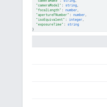
"cameraMake"
: 
string
,
"cameraModel"
: 
string
,
"focalLength"
: 
number
,
"apertureFNumber"
: 
number
,
"isoEquivalent"
: 
integer
,
"exposureTime"
: 
string
}