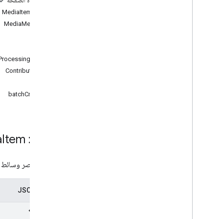
على هذه الصفحة
جلب
المورد: MediaItem
قائمة
MediaMetadata
رمز تصحيح
صورة
بحث
فيديو
ProcessingStatus
الأنواع
ContributorInfo
Album
Position
الطُرق
الحالة
batchCreate
المورد: Media
Item
تمثيل عنصر وسائط (مث
تمثيل JSON