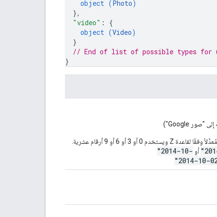
object (
Photo
)
}
,
"video"
: 
{
object (
Video
)
}
// End of list of possible types for 
}
ور Google")
يستخدم معيار RFC 3339، حيث يكون الناتج الذي يتم إنشاؤه دائمًا مُعدَّلاً وفقًا لقاعدة Z ويستخدم 0 أو 3 أو 6 أو 9 أرقام عشرية.
"2014-10-
"201
أو
"2014-10-0