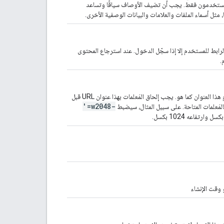
تي كتبها المستخدمون فقط. يجب أن تضيف الأوصاف سياقًا وتساعد
 مثل أسماء الملفات والعلامات والبيانات الوصفية الأخرى.
وسائط في "صور Google" لا يتوفّر هذا الرابط للمستخدم إلا إذا سجّل الدخول. عند استرجاع المحتوى
عنوان URL لوحدة البايت الخاصة بعنصر الوسائط يجب عدم استخدام هذا العنوان كما هو. يجب إلحاق المَعلمات بهذا عنوان URL قبل
'=w2048-
لمَعلمات المتاحة. على سبيل المثال، سيضبط
 وقت الإنشاء