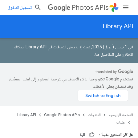
Photos APIs
تسجيل الدخول
Library API
في 1 نيسان (أبريل) 2025، تمت إزالة بعض النطاقات في Library API.
يمكنك
الاطّلاع على التفاصيل هنا
.
تستخدم Google تكنولوجيا الذكاء الاصطناعي لترجمة المحتوى إلى لغتك المفضّلة،
وقد تتضمّن بعض الأخطاء.
الصفحة الرئيسية
المنتجات
Google Photos APIs
Library API
عيّنات
هل كان المحتوى مفيدًا؟