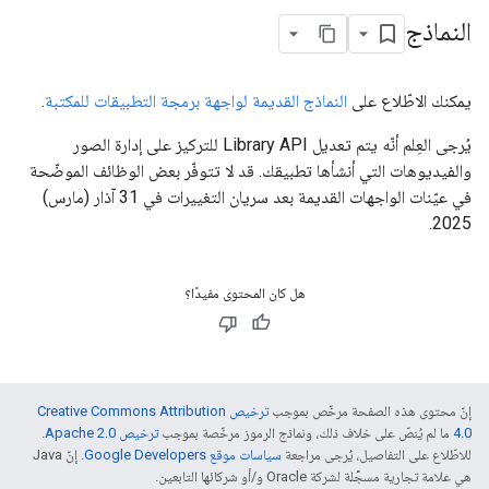
النماذج
يمكنك الاطّلاع على
النماذج القديمة لواجهة برمجة التطبيقات للمكتبة
.
يُرجى العِلم أنّه يتم تعديل Library API للتركيز على إدارة الصور
والفيديوهات التي أنشأها تطبيقك. قد لا تتوفّر بعض الوظائف الموضّحة
في عيّنات الواجهات القديمة بعد سريان التغييرات في 31 آذار (مارس)
2025.
هل كان المحتوى مفيدًا؟
إنّ محتوى هذه الصفحة مرخّص بموجب
ترخيص Creative Commons Attribution
4.0‏
ما لم يُنصّ على خلاف ذلك، ونماذج الرموز مرخّصة بموجب
ترخيص Apache 2.0‏
.
للاطّلاع على التفاصيل، يُرجى مراجعة
سياسات موقع Google Developers‏
. إنّ Java
هي علامة تجارية مسجَّلة لشركة Oracle و/أو شركائها التابعين.