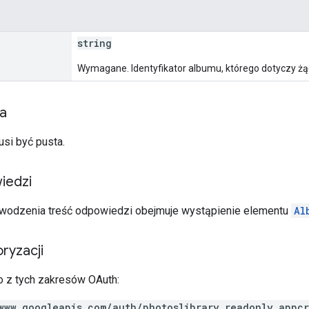
string
Wymagane. Identyfikator albumu, którego dotyczy żą
ia
usi być pusta.
iedzi
wodzenia treść odpowiedzi obejmuje wystąpienie elementu
Al
ryzacji
 z tych zakresów OAuth:
www.googleapis.com/auth/photoslibrary.readonly.appc