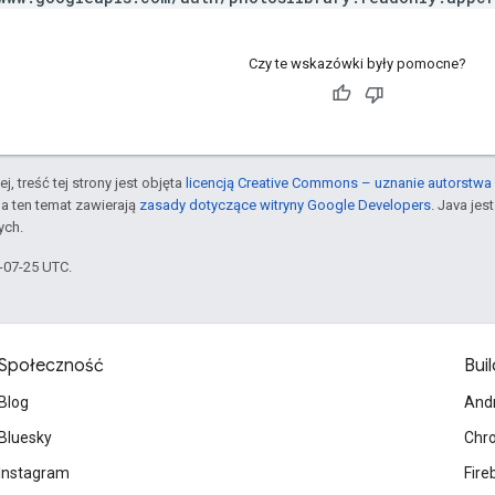
Czy te wskazówki były pomocne?
j, treść tej strony jest objęta
licencją Creative Commons – uznanie autorstwa 
a ten temat zawierają
zasady dotyczące witryny Google Developers
. Java je
ych.
5-07-25 UTC.
Społeczność
Buil
Blog
And
Bluesky
Chr
Instagram
Fire