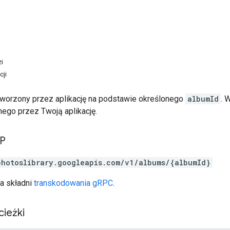
i
i
cji
worzony przez aplikację na podstawie określonego
albumId
. 
ego przez Twoją aplikację.
TP
photoslibrary.googleapis.com/v1/albums/{albumId}
a składni
transkodowania gRPC
.
cieżki