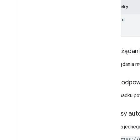
Parametry
album
Id
Treść żądan
Treść żądania m
Treść odpow
W przypadku po
Zakresy auto
Wymaga jednego
https://