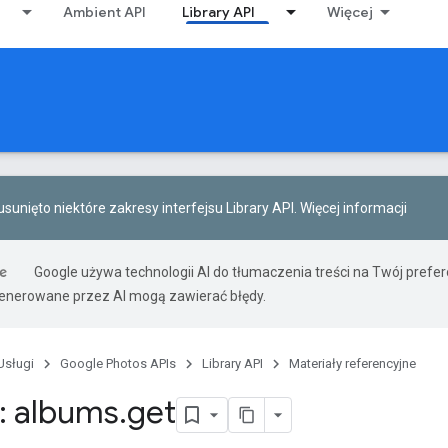
Ambient API
Library API
Więcej
 usunięto niektóre zakresy interfejsu Library API.
Więcej informacji
Google używa technologii AI do tłumaczenia treści na Twój prefe
nerowane przez AI mogą zawierać błędy.
Usługi
Google Photos APIs
Library API
Materiały referencyjne
: albums
.
get