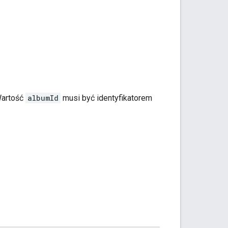
Wartość
albumId
musi być identyfikatorem