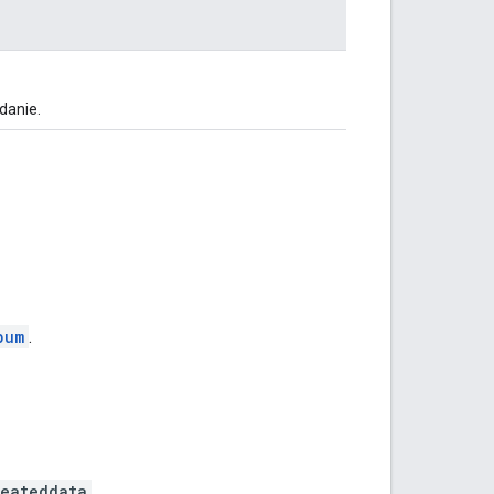
danie.
bum
.
reateddata