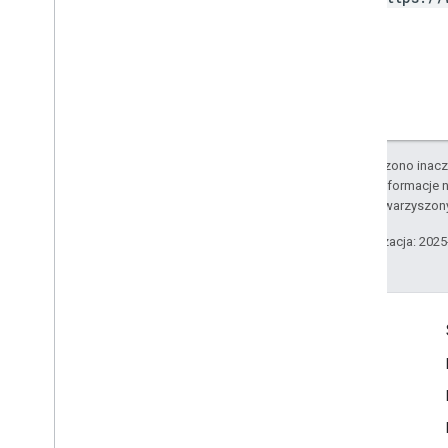
O ile nie stwierdzono inacze
Szczegółowe informacje n
podmiotów stowarzyszon
Ostatnia aktualizacja: 202
Komunikacja
Google Developer Program
Google Developer Groups
Google Developer Experts