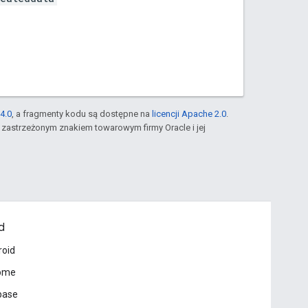
4.0
, a fragmenty kodu są dostępne na
licencji Apache 2.0
.
st zastrzeżonym znakiem towarowym firmy Oracle i jej
d
roid
ome
base