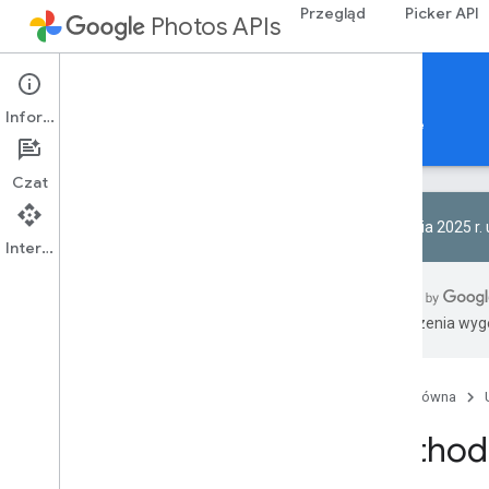
Przegląd
Picker API
Photos APIs
Library API
Informacje
Przewodniki
Materiały referencyjne
Sample
Czat
1 kwietnia 2025 r.
Interfejs API
Podsumowanie zasobu
Tłumaczenia wyge
Zasoby REST
albumy
Przegląd
Strona główna
add
Enrichment
Method
batch
Add
Media
Items
batch
Remove
Media
Items