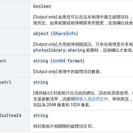
boolean
[Output only] 如果您可以在這本相簿中建立媒體
限而定。如果範圍或相簿權限有所變更，這個欄位就會
object (
ShareInfo
)
[Output only] 共用相簿相關資訊。只有在相簿
photoslibrary.sharing
範圍時，這個欄位才會填
unt
string (
int64
format)
[Output only] 相簿中的媒體項目數量。
se
Url
string
[僅供輸出] 封面相片位元組的網址。請勿依原樣使用
支援參數清單，請參閱
開發人員說明文件
。舉例來說，
別設為 2048 像素和 1024 像素。
dia
Item
Id
string
與封面相片相關聯的媒體項目 ID。