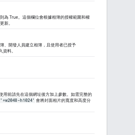
項目，則為 True。這個欄位會根據相簿的授權範圍和權
更新。
是共享相簿、開發人員建立相簿，且使用者已授予
入資料。
。使用前請先在這個網址後方加上參數。如需完整的
'=w2048-h1024'
會將封面相片的寬度和高度分