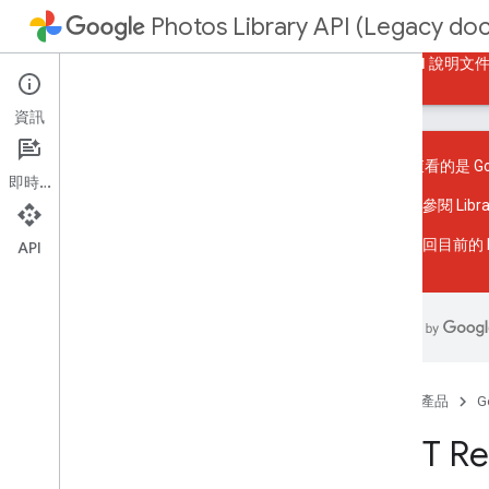
Photos Library API (Legacy do
指南
參考資料
範例
返回目前的 Photos API 說明文
資訊
您目前查看的是 Goog
即時通訊
請參閱
Lib
資源摘要
返回
目前的 P
API
REST 資源
張專輯
media
Items
shared
Albums
總覽
首頁
產品
G
獲得
join
REST Re
保留
清單