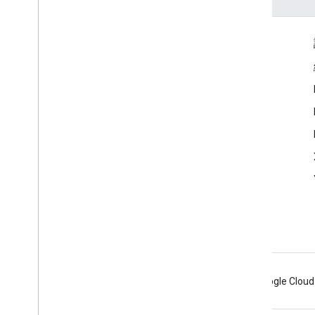
互動交流
Google Developer Program
Google Developer Groups
Google Developer Experts
Accelerators
Google Cloud & NVIDIA
Android
Chrome
Firebase
Google Cloud