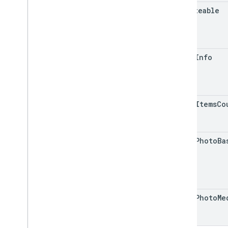
is
Writeable
share
Info
media
Items
Co
cover
Photo
Ba
cover
Photo
Me