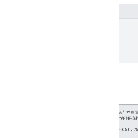
方法
get
join
leave
list
除非另有註明，否則本頁
和/或其關聯企業的註冊商
上次更新時間：2025-07-2