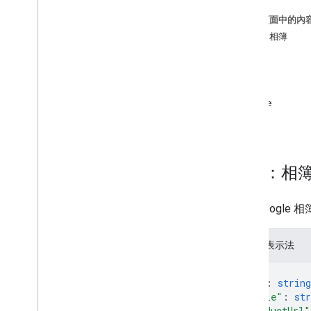
這個頁面中的內
類型
資源：相簿
Album
Position
方法
狀態
get
join
leave
list
資源：相
表示 Goog
JSON 表示法
{
"id"
: 
string
"title"
: 
str
"productUrl"