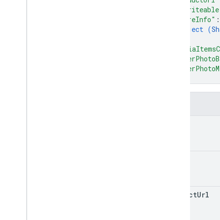
"isWriteable
"shareInfo"
:
object (
Sh
}
,
"mediaItemsC
"coverPhotoB
"coverPhotoM
}
欄位
id
title
product
Url