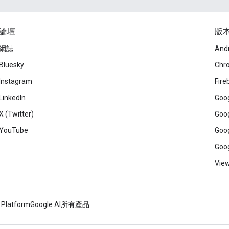
論壇
版
網誌
And
Bluesky
Chr
Instagram
Fire
LinkedIn
Goog
X (Twitter)
Goog
YouTube
Goog
Goog
View
 Platform
Google AI
所有產品