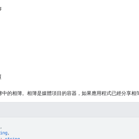
容
簿
le 相簿中的相簿。相簿是媒體項目的容器，如果應用程式已經分享
,
ing
,
: 
string
,