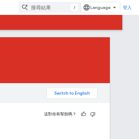
/
登入
。
這對你有幫助嗎？