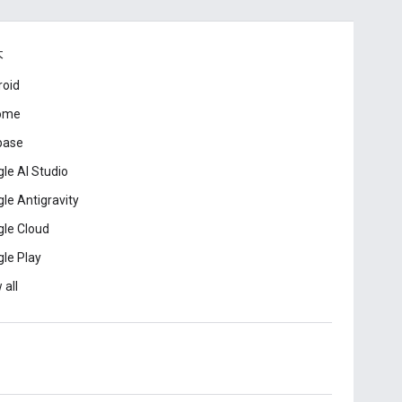
本
roid
ome
base
le AI Studio
le Antigravity
le Cloud
le Play
 all