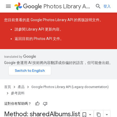
Photos Library API (Legacy documentation)
登入
您目前查看的是 Google Photos Library API 的舊版說明文件。
請參閱
Library API 更新內容
。
返回
目前的 Photos API 文件
。
Google 會運用 AI 技術將內容翻譯成你偏好的語言，但可能會出錯。
首頁
產品
Google Photos Library API (Legacy documentation)
參考資料
這對你有幫助嗎？
Method: shared
Albums
.
list