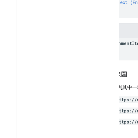
object (
En
}
}
欄位
enrichment
It
授權範圍
需要下列其中一種 
https://
https://
https://