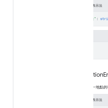
JSON 表示法
{
"text"
: 
stri
}
欄位
text
Location
E
包含單一地點的
JSON 表示法