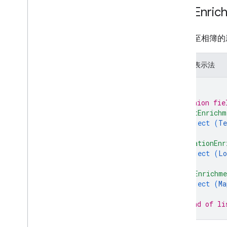
New
Enric
要新增至相簿的
JSON 表示法
{
// Union fie
"textEnrichm
object (
Te
}
,
"locationEnr
object (
Lo
}
,
"mapEnrichm
object (
Ma
}
// End of li
}