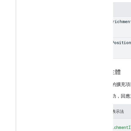
欄位
new
Enrichmen
album
Positio
回應主體
已建立的擴充項
如果成功，回應
JSON 表示法
{
"enrichmentI