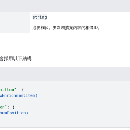
string
必要欄位。要新增擴充內容的相簿 ID。
會採用以下結構：
ntItem"
: 
{
wEnrichmentItem
)
ion"
: 
{
bumPosition
)