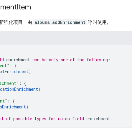
hment
Item
新強化項目，由
albums.addEnrichment
呼叫使用。
ld 
enrichment
 can be only one of the following:
ent"
: 
{
xtEnrichment
)
ichment"
: 
{
cationEnrichment
)
ent"
: 
{
pEnrichment
)
st of possible types for union field 
enrichment
.