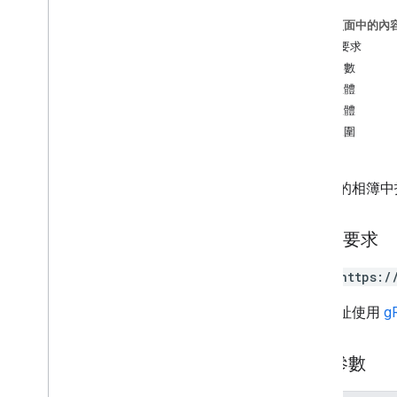
修補
這個頁面中的內
次分享
HTTP 要求
取消共用
路徑參數
media
Items
要求主體
shared
Albums
回應主體
授權範圍
類型
Album
Position
狀態
在定義的相簿中
HTTP 要求
POST https:/
這個網址使用
g
路徑參數