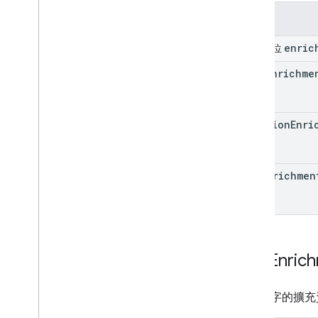
欄位
enric
聯集欄位
text
Enrichme
location
Enri
map
Enrichmen
Text
Enric
包含文字的擴充