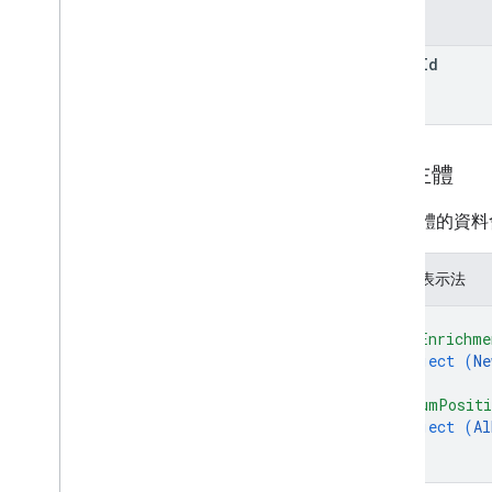
參數
album
Id
要求主體
要求主體的資料
JSON 表示法
{
"newEnrichme
object (
Ne
}
,
"albumPosit
object (
Al
}
}