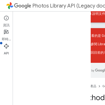
Photos Library API (Legacy do
指南
參考資料
範例
返回目前的 Photos API 說明文
資訊
您目前查看的是 Goog
即時通訊
請參閱
Lib
資源摘要
返回
目前的 P
API
REST 資源
張專輯
總覽
add
Enrichment
batch
Add
Media
Items
首頁
產品
G
batch
Remove
Media
Items
建立
Method
獲得
清單