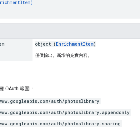
richmentItem
)
em
object (
EnrichmentItem
)
僅供輸出。新增的充實內容。
OAuth 範圍：
www.googleapis.com/auth/photoslibrary
www.googleapis.com/auth/photoslibrary.appendonly
www.googleapis.com/auth/photoslibrary.sharing