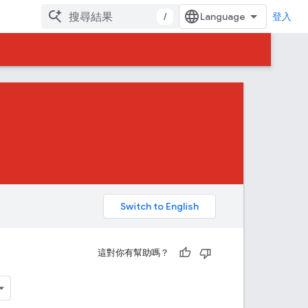
/
登入
。
這對你有幫助嗎？