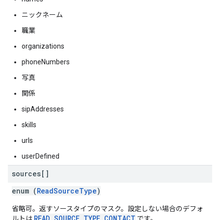
ニックネーム
職業
organizations
phoneNumbers
写真
関係
sipAddresses
skills
urls
userDefined
sources[]
enum (
ReadSourceType
)
省略可。返すソースタイプのマスク。設定しない場合のデフォ
READ_SOURCE_TYPE_CONTACT
ルトは
です。