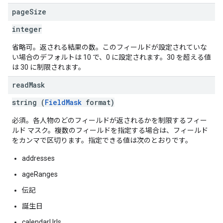
page
Size
integer
省略可。返される結果の数。このフィールドが設定されていな
い場合のデフォルトは 10 で、0 に設定されます。30 を超える値
は 30 に制限されます。
read
Mask
string (
FieldMask
format)
必須。各人物のどのフィールドが返されるかを制限するフィー
ルド マスク。複数のフィールドを指定する場合は、フィールド
をカンマで区切ります。指定できる値は次のとおりです。
addresses
ageRanges
伝記
誕生日
calendarUrls