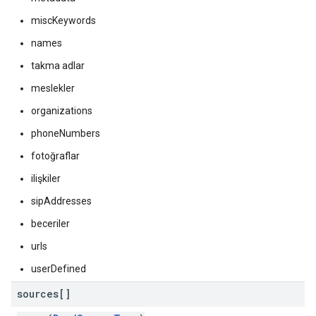
miscKeywords
names
takma adlar
meslekler
organizations
phoneNumbers
fotoğraflar
ilişkiler
sipAddresses
beceriler
urls
userDefined
sources[]