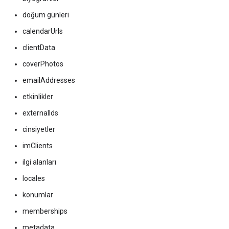
doğum günleri
calendarUrls
clientData
coverPhotos
emailAddresses
etkinlikler
externalIds
cinsiyetler
imClients
ilgi alanları
locales
konumlar
memberships
metadata