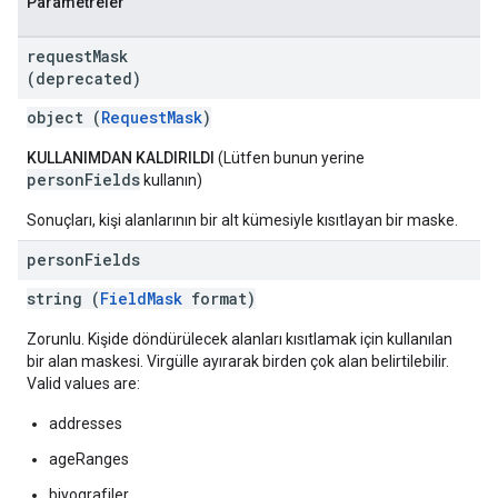
Parametreler
request
Mask
(deprecated)
object (
RequestMask
)
KULLANIMDAN KALDIRILDI
(Lütfen bunun yerine
personFields
kullanın)
Sonuçları, kişi alanlarının bir alt kümesiyle kısıtlayan bir maske.
person
Fields
string (
FieldMask
format)
Zorunlu. Kişide döndürülecek alanları kısıtlamak için kullanılan
bir alan maskesi. Virgülle ayırarak birden çok alan belirtilebilir.
Valid values are:
addresses
ageRanges
biyografiler