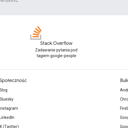
5-07-25 UTC.
Stack Overflow
Zadawanie pytania pod
tagiem google-people
Społeczność
Buil
Blog
And
Bluesky
Chr
Instagram
Fire
LinkedIn
Goog
X (Twitter)
Goog