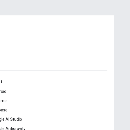
d
roid
ome
base
le AI Studio
le Antigravity