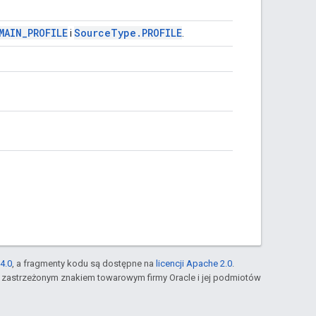
MAIN
_
PROFILE
Source
Type
.
PROFILE
i
.
4.0
, a fragmenty kodu są dostępne na
licencji Apache 2.0
.
st zastrzeżonym znakiem towarowym firmy Oracle i jej podmiotów