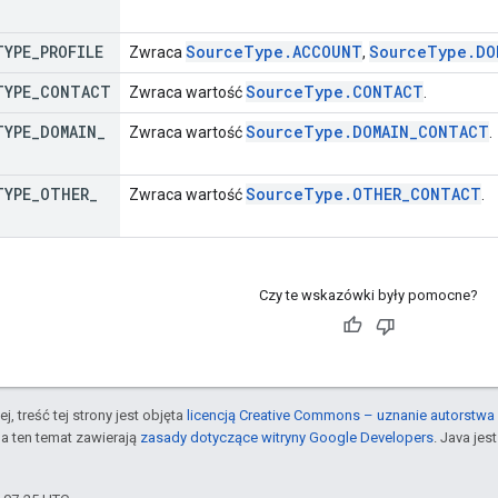
TYPE
_
PROFILE
Source
Type
.
ACCOUNT
Source
Type
.
DO
Zwraca
,
TYPE
_
CONTACT
Source
Type
.
CONTACT
Zwraca wartość
.
TYPE
_
DOMAIN
_
Source
Type
.
DOMAIN
_
CONTACT
Zwraca wartość
.
TYPE
_
OTHER
_
Source
Type
.
OTHER
_
CONTACT
Zwraca wartość
.
Czy te wskazówki były pomocne?
j, treść tej strony jest objęta
licencją Creative Commons – uznanie autorstwa 
a ten temat zawierają
zasady dotyczące witryny Google Developers
. Java je