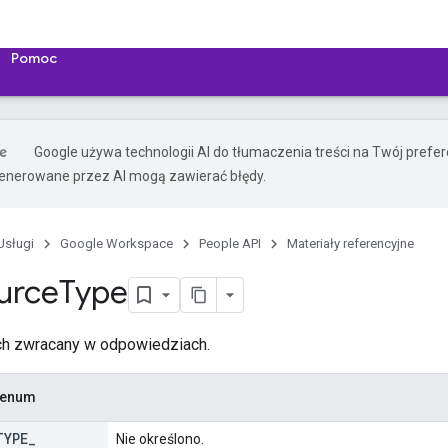
Pomoc
Google używa technologii AI do tłumaczenia treści na Twój prefe
nerowane przez AI mogą zawierać błędy.
Usługi
Google Workspace
People API
Materiały referencyjne
urce
Type
ch zwracany w odpowiedziach.
u enum
TYPE
_
Nie określono.