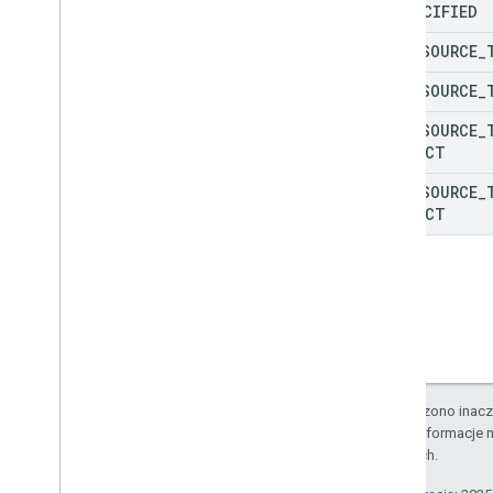
UNSPECIFIED
kontaktów
Szczegóły błędu aktualizacji grupy
READ
_
SOURCE
_
kontaktów
Typ scalania katalogu
READ
_
SOURCE
_
Typ źródła katalogu
READ
_
SOURCE
_
Odpowiedź osoby
CONTACT
Typ źródła odczytu
Maska żądania
READ
_
SOURCE
_
CONTACT
Odpowiedź na wyszukiwanie
Stan
Funkcje standardowe
Parametry zapytania
Dokumentacja biblioteki klienta
Przeglądarka
O ile nie stwierdzono inacze
Go
Szczegółowe informacje n
Java
stowarzyszonych.
.
NET