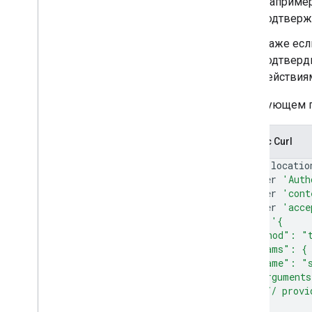
(например
подтверж
Даже есл
подтверди
действия
В следующем п
Запрос Curl
curl
--locatio
--header
'Auth
--header
'cont
--header
'acce
--data
'{
  "method": "
  "params": {
    "name": "s
    "argument
      // provi
    }