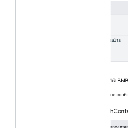
Поля
query
max
Results
Схема вы
Ответное сообщ
Search
Cont
JSON-предста