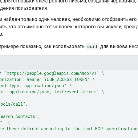
, для отправки электронного письма, создания черновика, с
дения пользователя.
и найден только один человек, необходимо отобразить ег
ть, что это именно тот человек, которого вы искали, пре
м.
римере показано, как использовать
curl
для вызова инс
n
'https://people.googleapis.com/mcp/v1'
\
orization: Bearer YOUR_ACCESS_TOKEN'
\
ent-type: application/json'
\
pt: application/json, text/event-stream'
\
tools/call",
earch_contacts",
s": {
de these details according to the tool MCP specification