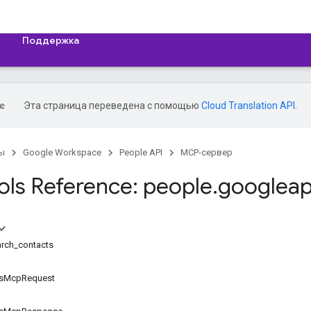
Поддержка
Эта страница переведена с помощью
Cloud Translation API
.
ы
Google Workspace
People API
MCP-сервер
ls Reference: people
.
googleap
rch_contacts
tsMcpRequest