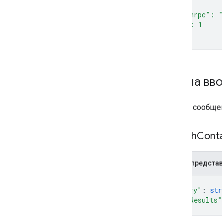
  },
  "jsonrpc": 
  "id": 1
}'
Схема вв
Запрос сообщен
Search
Cont
JSON-предста
{
"query"
: 
str
"maxResults"
}