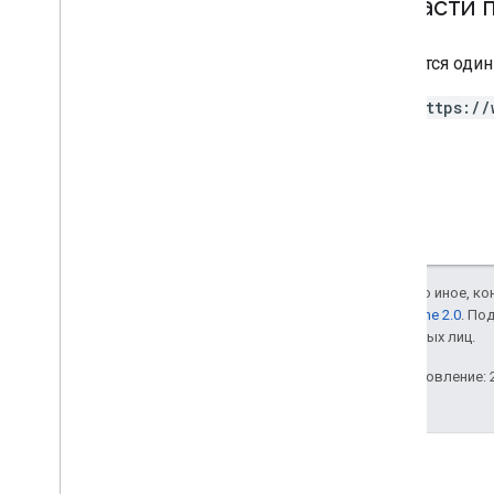
Области 
Требуется оди
https://
Если не указано иное, к
лицензии Apache 2.0
. По
аффилированных лиц.
Последнее обновление: 2