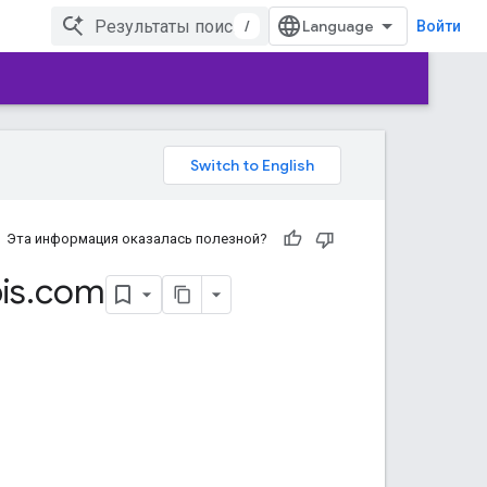
/
Войти
Эта информация оказалась полезной?
is
.
com