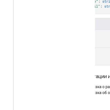
"name"
: 
str
"email"
: 
st
}
Поля
name
email
Аннотации 
Подсказка о ра
Подсказка об 