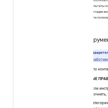
SearchContac
Результаты п
Аннотации ин
Области полно
Инструме
Предварител
для разработчик
Поиск по конта
ВАЖНЫЕ ПРАВ
Если инст
уточнить,
Категорич