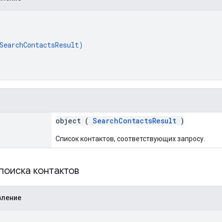
SearchContactsResult
)
object (
SearchContactsResult
)
Список контактов, соответствующих запросу.
поиска контактов
вление