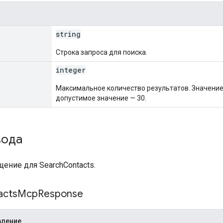
string
Строка запроса для поиска.
integer
Максимальное количество результатов. Значение
допустимое значение — 30.
вода
ение для SearchContacts.
acts
Mcp
Response
вление