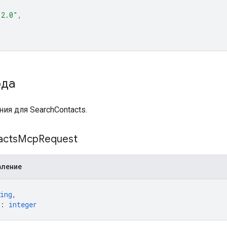
"2.0",
ода
ия для SearchContacts.
acts
Mcp
Request
вление
ing
,
: 
integer