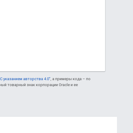
С указанием авторства 4.0"
, а примеры кода – по
нный товарный знак корпорации Oracle и ее