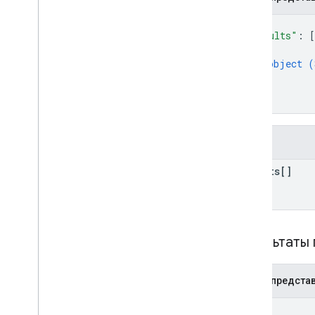
{
"results"
: 
[
{
object (
}
]
}
Поля
results[]
Результаты 
JSON-предста
{