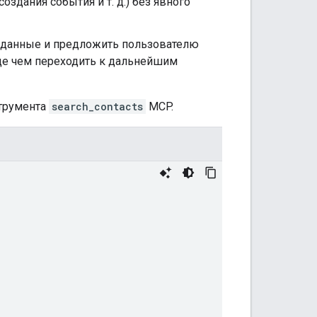
оздания события и т. д.) без явного
о данные и предложить пользователю
жде чем переходить к дальнейшим
трумента
search_contacts
MCP.