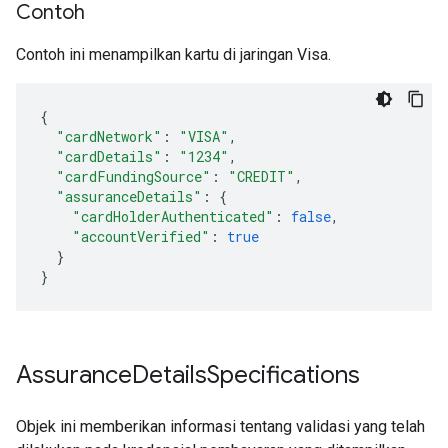
Contoh
Contoh ini menampilkan kartu di jaringan Visa.
{
"cardNetwork"
:
"VISA"
,
"cardDetails"
:
"1234"
,
"cardFundingSource"
:
"CREDIT"
,
"assuranceDetails"
:
{
"cardHolderAuthenticated"
:
false
,
"accountVerified"
:
true
}
}
Assurance
Details
Specifications
Objek ini memberikan informasi tentang validasi yang telah