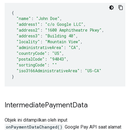
{
"name"
:
"John Doe"
,
"address1"
:
"c/o Google LLC"
,
"address2"
:
"1600 Amphitheatre Pkwy"
,
"address3"
:
"Building 40"
,
"locality"
:
"Mountain View"
,
"administrativeArea"
:
"CA"
,
"countryCode"
:
"US"
,
"postalCode"
:
"94043"
,
"sortingCode"
:
""
"iso3166AdministrativeArea"
:
"US-CA"
}
Intermediate
Payment
Data
Objek ini ditampilkan oleh input
onPaymentDataChanged()
Google Pay API saat alamat