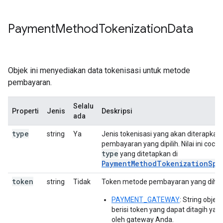
Payment
Method
Tokenization
Data
Objek ini menyediakan data tokenisasi untuk metode
pembayaran.
Selalu
Properti
Jenis
Deskripsi
ada
type
string
Ya
Jenis tokenisasi yang akan diterapka
pembayaran yang dipilih. Nilai ini coco
type
yang ditetapkan di
PaymentMethodTokenizationSpe
token
string
Tidak
Token metode pembayaran yang dihas
PAYMENT_GATEWAY
: String obje
berisi token yang dapat ditagih yan
oleh gateway Anda.