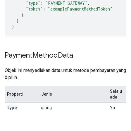
"type"
:
"PAYMENT_GATEWAY"
,
"token"
:
"examplePaymentMethodToken"
}
}
}
Payment
Method
Data
Objek ini menyediakan data untuk metode pembayaran yang
dipilih.
Selalu
Properti
Jenis
De
ada
type
P
string
Ya
t
di
p