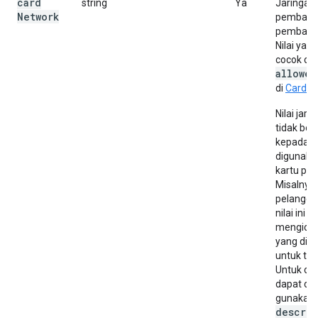
card
string
Ya
Jaringan 
Network
pembayar
pembayara
Nilai yan
cocok de
allowed
di
CardPa
Nilai jari
tidak bol
kepada pe
digunakan
kartu pem
Misalnya,
pelangg
nilai ini u
mengident
yang dig
untuk tra
Untuk des
dapat dil
gunakan 
descrip