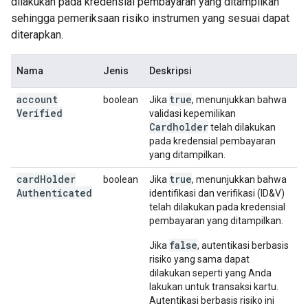
dilakukan pada kredensial pembayaran yang ditampilkan
sehingga pemeriksaan risiko instrumen yang sesuai dapat
diterapkan.
Nama
Jenis
Deskripsi
account
true
boolean
Jika
, menunjukkan bahwa
Verified
validasi kepemilikan
Cardholder
telah dilakukan
pada kredensial pembayaran
yang ditampilkan.
card
Holder
true
boolean
Jika
, menunjukkan bahwa
Authenticated
identifikasi dan verifikasi (ID&V)
telah dilakukan pada kredensial
pembayaran yang ditampilkan.
false
Jika
, autentikasi berbasis
risiko yang sama dapat
dilakukan seperti yang Anda
lakukan untuk transaksi kartu.
Autentikasi berbasis risiko ini