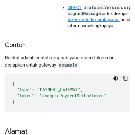
protocolVersion
sign
DIRECT
:
,
signedMessage
untuk dekripsi. Li
token metode pembayaran
untuk 
informasi selengkapnya.
Contoh
Berikut adalah contoh respons yang diberi token dan
disiapkan untuk gateway
example
.
{
"type"
:
"PAYMENT_GATEWAY"
,
"token"
:
"examplePaymentMethodToken"
}
Alamat