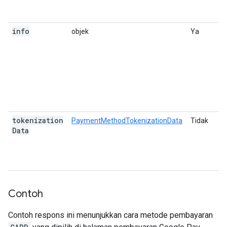
li
i
info
objek
Ya
Ni
be
m
p
t
di
U
C
tokenization
PaymentMethodTokenizationData
Tidak
Da
Data
p
un
p
ya
Contoh
Contoh respons ini menunjukkan cara metode pembayaran