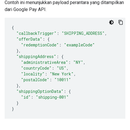
Contoh ini menunjukkan payload perantara yang ditampilkan
dari Google Pay API.
{
"callbackTrigger"
:
"SHIPPING_ADDRESS"
,
"offerData"
:
{
"redemptionCode"
:
"exampleCode"
},
"shippingAddress"
:
{
"administrativeArea"
:
"NY"
,
"countryCode"
:
"US"
,
"locality"
:
"New York"
,
"postalCode"
:
"10011"
},
"shippingOptionData"
:
{
"id"
:
"shipping-001"
}
}