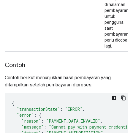
di halaman
pembayaran
untuk
pengguna
saat
pembayaran
perlu dicoba
lagi.
Contoh
Contoh berikut menunjukkan hasil pembayaran yang
ditampilkan setelah pembayaran diproses:
{
"transactionState"
:
"ERROR"
,
"error"
:
{
"reason"
:
"PAYMENT_DATA_INVALID"
,
"message"
:
"Cannot pay with payment credential
"intent"
:
"PAYMENT_AUTHORIZATION"