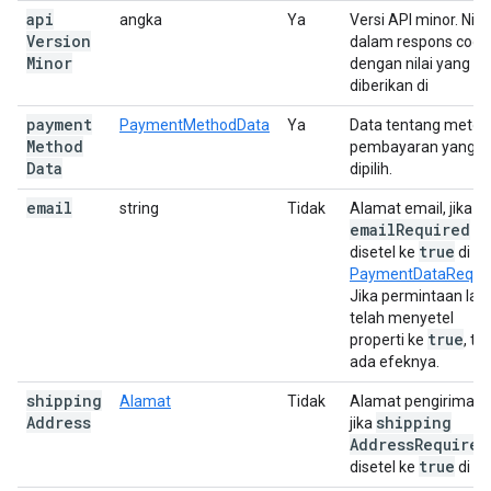
api
angka
Ya
Versi API minor. Nilai
Version
dalam respons coco
Minor
dengan nilai yang
diberikan di
payment
PaymentMethodData
Ya
Data tentang metod
Method
pembayaran yang
Data
dipilih.
email
string
Tidak
Alamat email, jika
email
Required
true
disetel ke
di
PaymentDataReque
Jika permintaan lain
telah menyetel
true
properti ke
, ti
ada efeknya.
shipping
Alamat
Tidak
Alamat pengiriman,
Address
shipping
jika
Address
Required
true
disetel ke
di