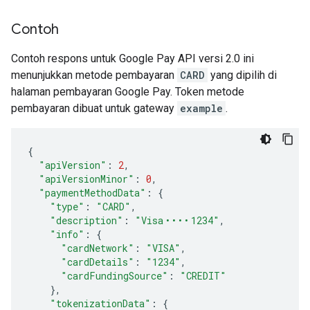
Contoh
Contoh respons untuk Google Pay API versi 2.0 ini
menunjukkan metode pembayaran
CARD
yang dipilih di
halaman pembayaran Google Pay. Token metode
pembayaran dibuat untuk gateway
example
.
{
"apiVersion"
:
2
,
"apiVersionMinor"
:
0
,
"paymentMethodData"
:
{
"type"
:
"CARD"
,
"description"
:
"Visa •••• 1234"
,
"info"
:
{
"cardNetwork"
:
"VISA"
,
"cardDetails"
:
"1234"
,
"cardFundingSource"
:
"CREDIT"
},
"tokenizationData"
:
{