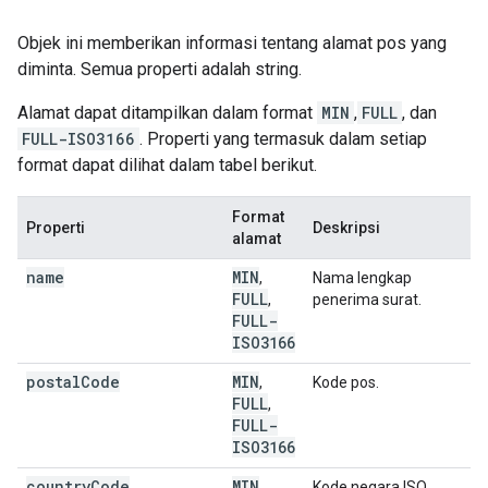
Objek ini memberikan informasi tentang alamat pos yang
diminta. Semua properti adalah string.
Alamat dapat ditampilkan dalam format
MIN
,
FULL
, dan
FULL-ISO3166
. Properti yang termasuk dalam setiap
format dapat dilihat dalam tabel berikut.
Format
Properti
Deskripsi
alamat
name
MIN
,
Nama lengkap
FULL
,
penerima surat.
FULL-
ISO3166
postal
Code
MIN
,
Kode pos.
FULL
,
FULL-
ISO3166
country
Code
MIN
,
Kode negara ISO