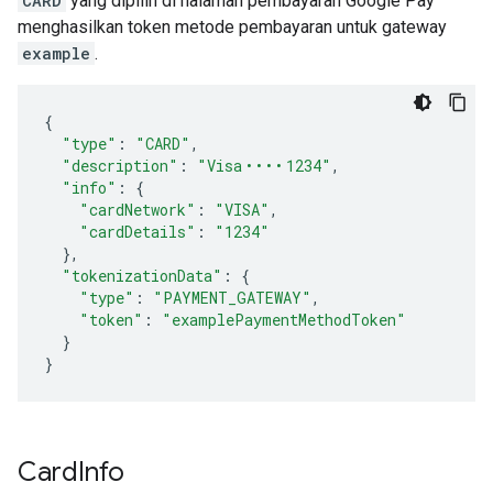
CARD
yang dipilih di halaman pembayaran Google Pay
menghasilkan token metode pembayaran untuk gateway
example
.
{
"type"
:
"CARD"
,
"description"
:
"Visa •••• 1234"
,
"info"
:
{
"cardNetwork"
:
"VISA"
,
"cardDetails"
:
"1234"
},
"tokenizationData"
:
{
"type"
:
"PAYMENT_GATEWAY"
,
"token"
:
"examplePaymentMethodToken"
}
}
Card
Info