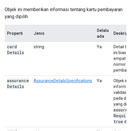
Objek ini memberikan informasi tentang kartu pembayaran
yang dipilih.
Selalu
Properti
Jenis
Deskrips
ada
card
string
Ya
Detail ten
Details
ini biasa
empat dig
nomor re
pembayara
assurance
AssuranceDetailsSpecifications
Ya
Objek in
Details
informas
validasi 
pada dat
yang dita
assuran
Require
true
di
C