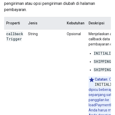
pengiriman atau opsi pengiriman diubah di halaman
pembayaran.
Properti
Jenis
Kebutuhan
Deskripsi
callback
String
Opsional
Menjelaskan al
Trigger
callback data
pembayaran dipa
INITIALIZ
SHIPPING_
SHIPPING_
Catatan:
Cal
INITIALIZ
dipicu beberapa k
sepanjang satu
panggilan ke
loadPaymentData
Anda harus me