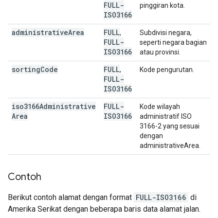
FULL-
pinggiran kota.
ISO3166
administrative
Area
FULL
,
Subdivisi negara,
FULL-
seperti negara bagian
ISO3166
atau provinsi.
sorting
Code
FULL
,
Kode pengurutan.
FULL-
ISO3166
iso3166Administrative
FULL-
Kode wilayah
Area
ISO3166
administratif ISO
3166-2 yang sesuai
dengan
administrativeArea.
Contoh
Berikut contoh alamat dengan format
FULL-ISO3166
di
Amerika Serikat dengan beberapa baris data alamat jalan.