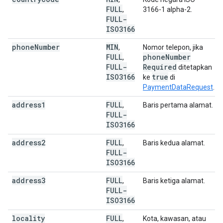
FULL
,
3166-1 alpha-2.
FULL-
ISO3166
phone
Number
MIN
,
Nomor telepon, jika
FULL
phone
Number
,
FULL-
Required
ditetapkan
ISO3166
true
ke
di
PaymentDataRequest
.
address1
FULL
,
Baris pertama alamat.
FULL-
ISO3166
address2
FULL
,
Baris kedua alamat.
FULL-
ISO3166
address3
FULL
,
Baris ketiga alamat.
FULL-
ISO3166
locality
FULL
,
Kota, kawasan, atau