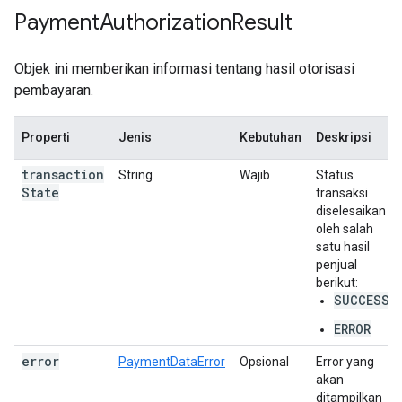
Payment
Authorization
Result
Objek ini memberikan informasi tentang hasil otorisasi
pembayaran.
Properti
Jenis
Kebutuhan
Deskripsi
transaction
String
Wajib
Status
State
transaksi
diselesaikan
oleh salah
satu hasil
penjual
berikut:
SUCCESS
ERROR
error
PaymentDataError
Opsional
Error yang
akan
ditampilkan