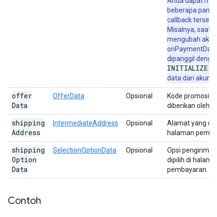
Anda dapat me
beberapa panggi
callback tersebu
Misalnya, saat 
mengubah akun
onPaymentDat
dipanggil denga
INITIALIZE
la
data dari akun b
offer
OfferData
Opsional
Kode promosi y
Data
diberikan oleh 
shipping
IntermediateAddress
Opsional
Alamat yang dipi
Address
halaman pemba
shipping
SelectionOptionData
Opsional
Opsi pengiriman
Option
dipilih di halama
Data
pembayaran.
Contoh