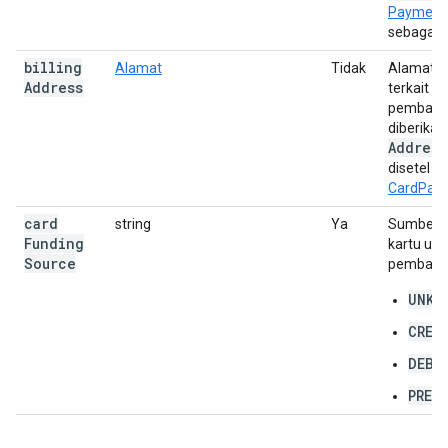
Payment
sebagai g
billing
Alamat
Tidak
Alamat p
Address
terkait 
pembaya
diberikan,
Address
disetel k
CardPar
card
string
Ya
Sumber 
Funding
kartu un
Source
pembayara
UNKN
CRED
DEBI
PREP