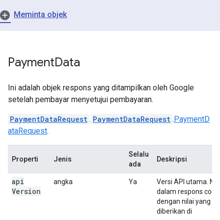
Meminta objek
Payment
Data
Ini adalah objek respons yang ditampilkan oleh Google
setelah pembayar menyetujui pembayaran.
PaymentDataRequest
.
PaymentDataRequest
.
PaymentD
ataRequest
.
Selalu
Properti
Jenis
Deskripsi
ada
api
angka
Ya
Versi API utama. Nila
Version
dalam respons coco
dengan nilai yang
diberikan di