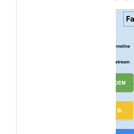
總覽
聽筒
Automotive
定位器標記
整合
隨附應用程式
與 Google 及合作夥伴攜手合作
系統整合商角色和責任
快速配對材料與技術附註
將裝置運送至 Google
認證
認證程序
將裝置運送至第三方研究室
快速配對認證指南
音訊切換認證認證指南