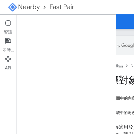
Nearby
Fast Pair
指南
控制台
資訊
即時通訊
總覽
首頁
產品
N
快速配對入門
API
「尋找中心」網路入門
目標對
規格
簡介
這個頁面中的內
模型註冊
背景
設定
生態系統中的角
供應商廣告信號
GATT 特性
本頁內容適用於與
程序