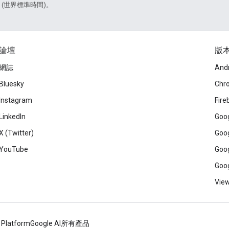
9 (世界標準時間)。
論壇
版
網誌
And
Bluesky
Chr
Instagram
Fire
LinkedIn
Goog
X (Twitter)
Goog
YouTube
Goog
Goog
View
 Platform
Google AI
所有產品