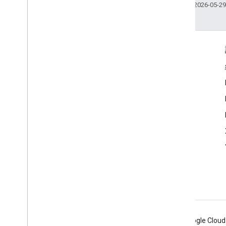
上次更新時間：2026-05-2
互動交流
Google Developer Program
Google Developer Groups
Google Developer Experts
Accelerators
Google Cloud & NVIDIA
Android
Chrome
Firebase
Google Cloud