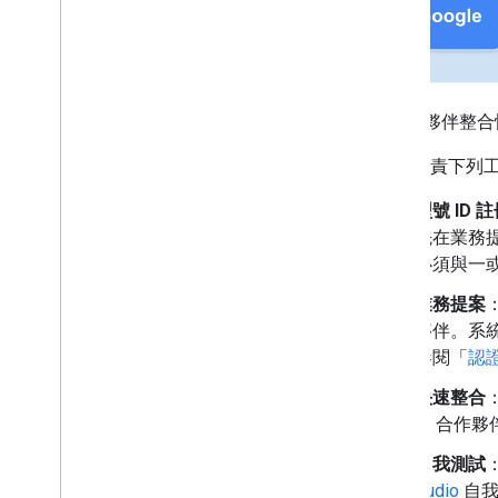
附錄
變更記錄
支援的晶片組
快速配對功能常見問題
快速配對已知問題
與合作夥伴整合
Validator 應用程式使用手冊
OEM 負責下列
音訊切換器驗證工具應用程式使用手冊
型號 ID 
LE Audio Validator 應用程式使用手冊
先在業務提
必須與一或多
業務提案
夥伴。系統
參閱「
認
快速整合
SI 合作
自我測試
Audio
自我