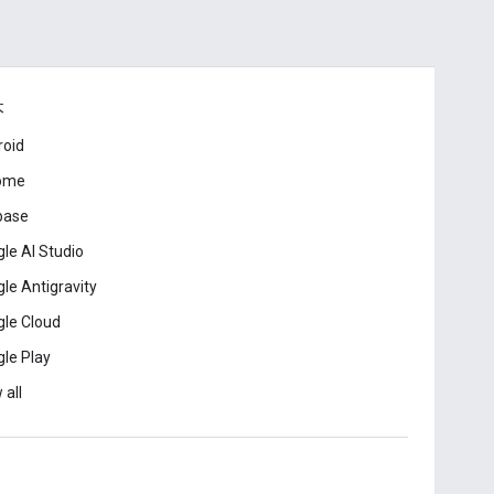
本
roid
ome
base
le AI Studio
le Antigravity
le Cloud
le Play
 all