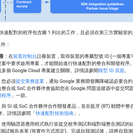
快速配對的程序包含圖 1 列出的工作，且必須在第三方實驗室
工作：
註冊
：在
裝置控制台
註冊裝置，取得裝置的專屬型號 ID (一個專案
案中要求啟用專案，才能開始進行快速配對的整合和開發程序。快速
個 Google Cloud 專案建立關聯。詳情請參閱
模型 ID 頁面
。
：您必須
提交業務提案
，通知 Google 業務開發團隊確認必要合
整合或 SoC 合作夥伴會協助您在 Google 問題追蹤器中提
證程序
」一節。
：與 SI 或 SoC 合作夥伴合作開發產品，並在藍牙 (BT) 韌
夥伴。詳情請參閱「
快速配對技術指南
」。
：使用驗證器應用程式執行並提交校準測試和端對端整合測試的
測試報告表單 (視實作方式而定)。完成自我測試後，請將自我測試報