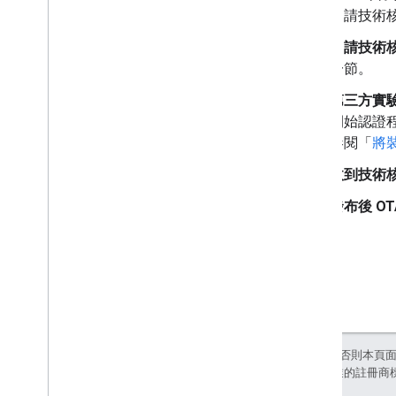
申請技術核
申請技術
一節。
第三方實
開始認證程
參閱「
將
收到技術
發布後 OT
除非另有註明，否則本頁
和/或其關聯企業的註冊商