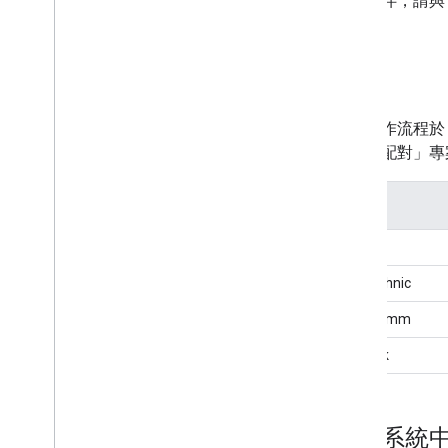
合作夥伴，請與 
加密編譯測試向量
BLE 裝置 (包括 LE Audio)
背景
訊息串流
訊息串流
裝置資訊
這項工作流程於 
裝置動作
「快速配對」專
特別銘謝
變更功能
SI 名稱
Extensions
Airoha
電池電量通知
個人化名稱
Bestechnic
回溯帳戶金鑰
Qualcomm
訊息驗證碼
音訊切換
Realtek
聽覺控制功能
「尋找中心」網路
生態系統
裝置功能需求