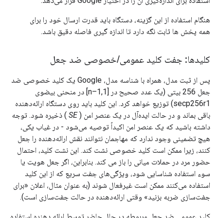
استفاده برای اندازه‌گیری آن را در اختیار Google قرار می‌دهد.
هنگام استفاده از این گزینه، دستگاه باید قدرت ارسال خود را برای
همه پخش ها ثابت نگه دارد تا اندازه گیری فاصله دقیق باشد.
کلیدها: جفت کلید عمومی
/
خصوصی ضد جعل
پس از ثبت مدل، همراه با شناسه مدل، Google یک کلید خصوصی ضد
جعل 256 بیتی (یک عدد صحیح در [1,n–1] در منحنی بیضوی
secp256r1) توزیع خواهد کرد. این کلید باید روی دستگاه ارائه‌دهنده
باقی بماند و در حالت ایده‌آل در یک عنصر امن (
SE
) ذخیره شود. توجه
داشته باشید که یک عنصر امن اکیداً توصیه می‌شود - در غیاب یکی،
هیچ تضمینی وجود ندارد که مهاجمان نتوانند نقش ارائه‌دهنده را جعل
کنند، زیرا ممکن است کلید خصوصی نشت کند. این نشت کلید، احتمال
حضور مرد در حملات میانی را باز می کند. بنابراین، اگر جعل هویت یا
سوء استفاده شناسایی شود، ویژگی‌های جفت سریع که از این کلید
استفاده می‌کنند ممکن است غیرفعال شوند (به عنوان مثال، اعلان «برای
جفت‌سازی ضربه بزنید» وقتی ارائه‌دهنده در حالت جفت‌سازی است).
کلید عمومی ضد جعل مربوطه در حال حاضر توسط ارائه دهنده استفاده