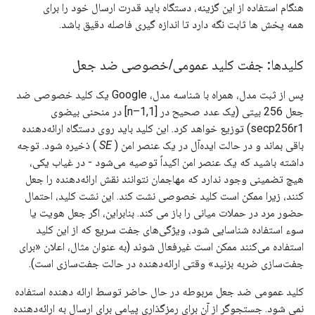
هنگام استفاده از این گزینه، دستگاه باید قدرت ارسال خود را برای
همه پخش ها ثابت نگه دارد تا اندازه گیری فاصله دقیق باشد.
کلیدها: جفت کلید عمومی
/
خصوصی ضد جعل
پس از ثبت مدل، همراه با شناسه مدل، Google یک کلید خصوصی ضد
جعل 256 بیتی (یک عدد صحیح در [1,n–1] در منحنی بیضوی
secp256r1) توزیع خواهد کرد. این کلید باید روی دستگاه ارائه‌دهنده
باقی بماند و در حالت ایده‌آل در یک عنصر امن (
SE
) ذخیره شود. توجه
داشته باشید که یک عنصر امن اکیداً توصیه می‌شود - در غیاب یکی،
هیچ تضمینی وجود ندارد که مهاجمان نتوانند نقش ارائه‌دهنده را جعل
کنند، زیرا ممکن است کلید خصوصی نشت کند. این نشت کلید، احتمال
حضور مرد در حملات میانی را باز می کند. بنابراین، اگر جعل هویت یا
سوء استفاده شناسایی شود، ویژگی‌های جفت سریع که از این کلید
استفاده می‌کنند ممکن است غیرفعال شوند (به عنوان مثال، اعلان «برای
جفت‌سازی ضربه بزنید» وقتی ارائه‌دهنده در حالت جفت‌سازی است).
کلید عمومی ضد جعل مربوطه در حال حاضر توسط ارائه دهنده استفاده
نمی شود. جستجوگر از آن برای رمزگذاری پیامی برای ارسال به ارائه‌دهنده