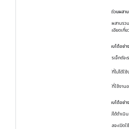
การจับคู่ด่วนผสาน
Google ผสานรวมฟีเ
ขอรายละเอียดเกี่ย
ฉันจะทราบได้อย่าง
สถานะโปรเจ็กต์จะ
โปรเจ็กต์ที่ไม่ได้ใ
โปรเจ็กต์ที่ใช้งาน
ฉันจะทราบได้อย่า
หากยังไม่ได้ดำเน
รหัสโมเดลจะเปิดใ