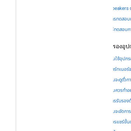
Speakers ต
การทดสอบการ
วิธีทดสอบกา
การรับรองอุป
ฉันใช้อุปก
พาร์ทเนอร์จ
ฉันจะดูตั๋ว
ฉันควรทำอย
การรับรองต้
ฉันจะจัดการ
ควรแชร์ขั้