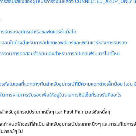
ารสลับเสียงของผู้ให้บริการจึงไม่แสดง CONNECTED_A2DP_ONLY เมื
ง
รรับรองอุปกรณ์หรือซอฟต์แวร์ซ้ำเมื่อใด
ดสอบใดบ้างสำหรับการอัปเดตซอฟต์แวร์และเฟิร์มแวร์หลังการรับรอง
รายงานการทดสอบด้วยตนเองสำหรับการอัปเดตเฟิร์มแวร์ไปที่ไหน
งรหัสโมเดลที่แตกต่างกันสำหรับอุปกรณ์ที่มีความแตกต่างเล็กน้อย (เช่น ส
การผ่านการรับรองเพื่อให้อยู่ในรายการชิปเซ็ตที่รองรับคืออะไร
ใดสำหรับอุปกรณ์ประเภทหนึ่งๆ และ Fast Pair เวอร์ชันหนึ่งๆ
จะกำหนดฟีเจอร์ที่จำเป็น สำหรับอุปกรณ์ประเภทหนึ่งๆ และการแก้ไขการจับค
็นกรณีๆ ไป