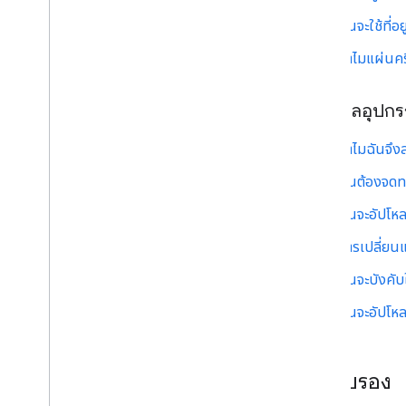
ฉันจะใช้ที
ภาคผนวก
ทำไมแผ่นครึ
บันทึกการเปลี่ยนแปลง
ชิปที่รองรับ
คําถามที่พบบ่อยเกี่ยวกับการจับคู่ด่วน
คอนโซลอุปกร
ปัญหาที่ทราบเกี่ยวกับฟีเจอร์จับคู่ด่วน
ทำไมฉันจึงส
คู่มือผู้ใช้แอปโปรแกรมตรวจสอบ
คู่มือผู้ใช้ของโปรแกรมตรวจสอบเสียง
ฉันต้องจดทะ
คู่มือผู้ใช้แอปโปรแกรมตรวจสอบ LE Audio
ฉันจะอัปโห
การเปลี่ยน
ฉันจะบังคั
ฉันจะอัปโห
การรับรอง