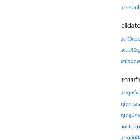
ภาพรวม
ฉันจะทราบได
ได้ยิน
Automotive
แอป Validat
แท็กระบุตำแหน่ง
การผสานรวม
ฉันจะใช้แอป
แอปที่ใช้ร่วมกัน
ฉันจะแก้ปัญ
การทํางานกับ Google และพาร์ทเนอร์
รหัสข้อผิด
บทบาทและความรับผิดชอบของระบบผสาน
รวม
ลักษณะการทำ
เนื้อหาจับคู่ด่วนและบันทึกทางเทคนิค
การจัดส่งอุปกรณ์ไปยัง Google
ฉันจะดูครึ่
การรับรอง
เหตุใดการแจ
ขั้นตอนการรับรอง
เหตุใดอุปก
จัดส่งอุปกรณ์ไปยังห้องทดลองของบุคคลที่
สาม
short ti
หลักเกณฑ์การรับรองการจับคู่ด่วน
ฉันจะดูคีย
หลักเกณฑ์การรับรองการสลับอุปกรณ์เสียง