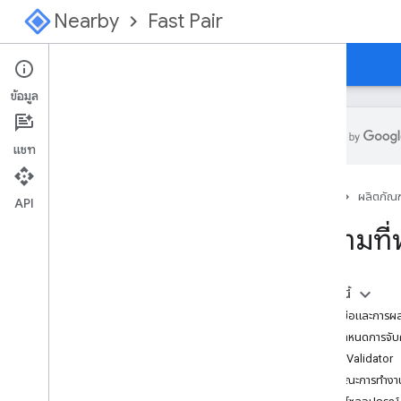
Nearby
Fast Pair
คำแนะนำ
คอนโซล
ข้อมูล
แชท
ภาพรวม
หน้าแรก
ผลิตภัณฑ
เริ่มต้นใช้งานฟีเจอร์จับคู่ด่วน
API
เริ่มต้นที่นี่สำหรับเครือข่ายศูนย์การค้นหา
คําถามที่
ข้อกำหนดเฉพาะ
บทนำ
ในหน้านี้
การลงทะเบียนโมเดล
เครื่องมือและการ
การกำหนดค่า
ข้อกำหนดการจับค
สัญญาณการโฆษณาของผู้ให้บริการ
แอป Validator
ลักษณะเฉพาะของ GATT
ลักษณะการทำงา
ขั้นตอน