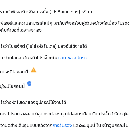
รวมกับฟีเจอร์ใดฟีเจอร์หนึ่ง (LE Audio ฯลฯ) หรือไม่
จอร์และความสามารถใหม่ๆ เข้ากับฟีเจอร์จับคู่ด่วนอย่างต่อเนื่อง โปรดติ
วกับคำขอที่เฉพาะเจาะจง
ไรว่าโปรเจ็กต์ (ไม่ใช่รหัสโมเดล) ของฉันใช้งานได้
ระบุด้วยไอคอนในหน้าโปรเจ็กต์ใน
คอนโซล อุปกรณ์
ช้งานจะมีไอคอนนี้
อยู่จะมีไอคอนนี้
งไรว่ารหัสโมเดลของอุปกรณ์ใช้งานได้
ินการ โปรดตรวจสอบว่าอุปกรณ์ของคุณได้ลงทะเบียนกับโปรเจ็กต์ Google 
ช้งานอย่างเต็มรูปแบบหลังจาก
การรับรอง
และจะมีปุ่มนี้ ในหน้าอุปกรณ์ใน