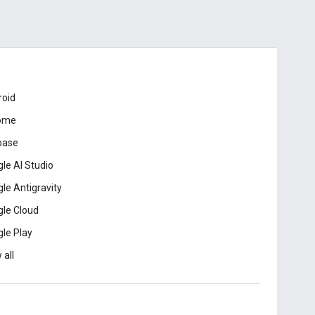
roid
ome
base
le AI Studio
le Antigravity
le Cloud
le Play
 all