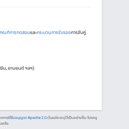
เกณฑ์การทดสอบ
และ
กระบวนการรับรอง
การจับคู่
้ยิน, ยานยนต์ ฯลฯ)
าตภายใต้
ใบอนุญาต Apache 2.0
เว้นแต่จะระบุไว้เป็นอย่างอื่น โปรดดู
นเครือ