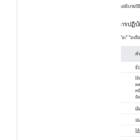
เวกเตอร์การทดสอบการเข้ารหัส
หัวข้อนี้จะอธิบาย
อุปกรณ์ BLE (รวมถึง LE Audio)
ระดับการปฏิบ
สตรีมข้อความ
สตรีมข้อความ
คีย์เวิร์ด "จะ" "จะ
ข้อมูลอุปกรณ์
การทํางานของอุปกรณ์
คำศัพท์
คำ
ขอขอบคุณ
เปลี่ยนความสามารถ
ควร
จำ
Extensions
ต้อง
ใช
การแจ้งเตือนระดับแบตเตอรี่
ผล
ชื่อที่ปรับเปลี่ยนในแบบของคุณ
หร
คีย์ของบัญชีย้อนหลัง
ข้
รหัสการตรวจสอบสิทธิ์ข้อความ
จะ
มั
การเปลี่ยนช่องทางรับฟังเสียง
การควบคุมที่ได้ยินได้
ควร
แน
เครือข่ายศูนย์การค้นหา
พ.ค.
ได
ข้อกำหนดของฟีเจอร์ของอุปกรณ์