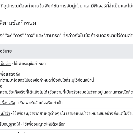
วิธีที่อุปกรณ์ต้องทำงานในฟังก์ชันการจับคู่ด่วน และมีฟีเจอร์ที่จำเป็นแล
ัติตามข้อกำหนด
ต้อง" "จะ" "ควร" "อาจ" และ "สามารถ" ที่กล่าวถึงในข้อกำหนดอธิบายไว้ด้านล่าง
อธิบาย
เป็นต่อ
- ใช้เพื่อระบุข้อกำหนด
้เพื่อแสดงถึง
ที่ตามมาโดยทั่วไปของข้อกำหนดที่บังคับใช้ที่ระบุไว้ก่อนหน้านี้
ือ
อความข้อเท็จจริงที่โต้แย้งไม่ได้ (ข้อความที่เป็นจริงเสมอไม่ว่าจะอยู่ในสถานการณ์ใดก็
นเรื่องจริง
- ใช้เฉพาะในข้อเท็จจริงเท่านั้น
ะนำว่า
- ใช้เพื่อระบุว่าจากสาเหตุต่างๆ นั้น เราขอแนะนำว่าเหมาะสมอย่างยิ่งแต่ไม่จำเ
้รับอนุญาตให้
- ใช้เพื่ออนุญาตให้มีตัวเลือก