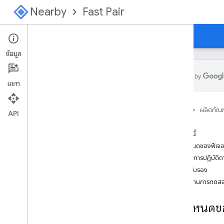
Nearby
Fast Pair
คำแนะนำ
คอนโซล
ข้อมูล
แชท
ภาพรวม
หน้าแรก
ผลิตภัณฑ
เริ่มต้นใช้งานฟีเจอร์จับคู่ด่วน
API
เริ่มต้นที่นี่สำหรับเครือข่ายศูนย์การค้นหา
ในหน้านี้
ข้อกำหนดของฟีเจอ
ข้อกำหนดเฉพาะ
ระดับการปฏิบัติ
บทนำ
การรับรอง
การลงทะเบียนโมเดล
รายงานการทดส
การกำหนดค่า
สัญญาณการโฆษณาของผู้ให้บริการ
ข้อกำหนดขอ
ลักษณะเฉพาะของ GATT
ขั้นตอน