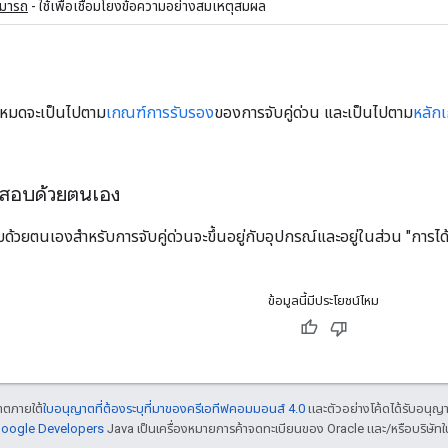
มารถ
- ใช้เพื่อเชื่อมโยงข้อความอย่างสมเหตุสมผล
ั้งหมดจะเป็นไปตาม
เกณฑ์การรับรอง
ของการจับคู่ด่วน และเป็นไปตาม
หลัก
สอบด้วยตนเอง
วยตนเองสำหรับการจับคู่ด่วนจะขึ้นอยู่กับอุปกรณ์และอยู่ในส่วน "การได
ข้อมูลนี้มีประโยชน์ไหม
ญาตภายใต้
ใบอนุญาตที่ต้องระบุที่มาของครีเอทีฟคอมมอนส์ 4.0
และตัวอย่างโค้ดได้รับอนุญ
 Google Developers
Java เป็นเครื่องหมายการค้าจดทะเบียนของ Oracle และ/หรือบริษัทใ