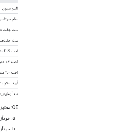
کالیبراسیون
ادغام سرتاسر
تست جفت شد
تست جفت‌ساز
فاصله 0.3 متر
فاصله ۱.۲ متر
فاصله ۲.۰ متر
تأیید اعلان با
تمام آزمایش‌ه
OEM: مطابق با
خودآزمایی‌های Fast Pair را
خودآزم