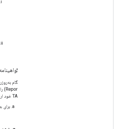
صدور گواهینامه
TAM خود ارائه دهند.
برای ج
فرآیند صدور گواه