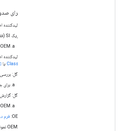
ارسال برای صدور
تولیدکننده اصلی (OEM): برای ایجاد پیشنهاد فنی (TP) از شریک SoC ی
شریک SI (فقط): یک اشکال ردیابی TP در Buganizer مناسب ایجاد کنید.
OEM: اگر با شریک SI کار نمی‌کنید و به یک مدیر حساب فنی (TAM) نیاز دارید، با
تولیدکننده اصلی (OEM): گزارش‌های خودآزمایی (Self-Test Reports) مربوط 
Classic
یا
c
گوگل: بررسی و 
برای ج
گوگل: گزارش‌های
OEM: هرگونه مشکل موجود در گزارش‌های خودآزمایی را برطرف کنید.
OEM:
فرم د
OEM: 3 نمونه برای آزمایش QA آماده کنید.