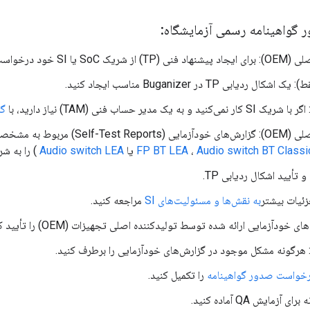
 گواهینامه رسمی آزمایشگاه:
ا SI خود درخواست کمک کنید.
گرو
به مشخصاتی که تأیید می‌کنید (
Audio switch BT Classi
،
FP BT LEA
یا
Audio switch LEA
) را به شریک SI یا SoC خود 
تأیید اشکال ردیابی TP.
زئیات بیشتر
به نقش‌ها و مسئولیت‌های SI
مراجعه کنید.
 خودآزمایی ارائه شده توسط تولیدکننده اصلی تجهیزات (OEM) را تأیید کنید.
رخواست صدور گواهینامه
را تکمیل کنید.