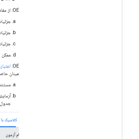
ضمیمه
OEM: از مفاد آماده‌سازی آزمایش که در صفحات مشخصات مربوطه تعریف شده است، پیروی کنید.
تغییرات
چیپست های پشتیبانی شده
جزئیات مش
سوالات متداول جفت سریع
جزئیا
جفت سریع مسائل شناخته شده
جزئیات مش
راهنمای کاربر برنامه Validator، راهنمای کاربر
برنامه Validator
ممکن است لازم باشد 
راهنمای کاربر برنامه اعتبارسنجی سوئیچ صوتی
راهنمای کاربر برنامه LE Audio Validator،
OEM:
اعتبارسنج ج
راهنمای کاربر برنامه LE Audio Validator
اطمینان حاص
مستندا
جدول ن
کلاسیک با A2DP+HPF
نام آزمون