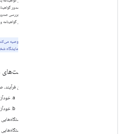
صدور گواهینامه پ
بردارهای تست رمزنگاری
فرآیند صدور گواهینامه و ف
دستگاه های BLE (از جمله LE Audio)
پیش بررسی صدور گ
صدور گواهینامه و 
جریان پیام
جریان پیام
اطلاعات دستگاه
توجه:
گوگل توصیه می‌کند 
اقدام دستگاه
گواهینامه رسمی آزمایشگاه شخ
سپاسگزاریها
قابلیت تغییر
یادداشت‌های 
Extensions
اعلان سطح باتری
نام شخصی
این فرآیند، صدور گوا
کلید حساب عطف به ماسبق
خودآزمایی‌های Fast Pair 
کد احراز هویت پیام
سوئیچ صوتی
خودآزم
کنترل های شنیدنی
دستگاه‌هایی که از LE Audio پشتیبانی می‌کنند باید برای Fast Pair 
شبکه هاب را پیدا کنید
دستگاه‌هایی که از سوئی
ویژگی مورد نیاز دستگاه