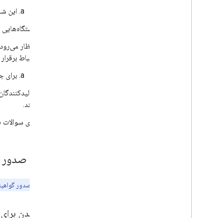
نمای کلی
این شامل
شنیدنی
دستگاه‌هایی که Fast Pair 2.0 یا 3.1 را پیاده‌سازی کرده‌اند، نیازی به پشتیبانی یا تأی
خودرو
برچسب های مکان یاب
ارتباط برقرار 
ادغام ها
برنامه های همراه
برای ج
کار با گوگل و شرکا
کنند.
نقش ها و مسئولیت های یکپارچه ساز سیستم
جفت سریع مواد و نکات فنی
برای سوالات فنی، برن
ارسال دستگاه‌ها به Google
گواهینامه
فرآیند صدور گ
فرآیند صدور گواهینامه
ارسال دستگاه ها به آزمایشگاه های شخص ثالث
توجه:
قبل از صدور گواهی
دستورالعمل های صدور گواهینامه جفت سریع
دستورالعمل های صدور گواهینامه سوئیچ صوتی
آماده شدن برای 