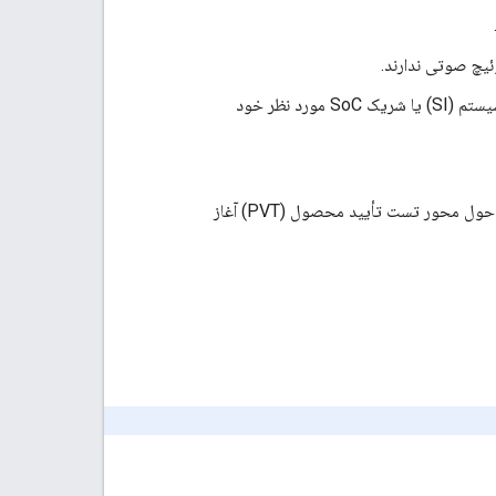
انتظار می‌رود تولیدکنندگان اصلی تجهیزات (OEM) در بیشتر مراحل فرآیند با یکپارچه‌ساز سیستم (SI) یا شریک SoC مورد نظر خود
تولیدکنندگان تجهیزات اصلی (OEM) باید صدور گواهینامه سوئیچ Fast Pair و Audio را حول محور تست تأیید محصول (PVT) آغاز