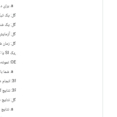
برای د
گوگل: یک تیکت در
گوگل: یک شناسه ب
گوگل: آزمایش رسمی 
گوگل: زمان شروع آزم
شریک SI یا SoC: تاریخ آزمایش را به تولیدکننده اصلی تجهیزات (OEM) ارائه دهید.
OEM: نمونه‌های QA خود را حداقل یک هفته قبل از صدور گواهینامه رسمی به گوگل یا 3PL مربوطه تحویل دهید.
شما باید 3 نمونه برای آزمایش و صدور گواهی
3PL: انجام صدور گواهینامه رسمی.
3PL: نتایج گواهینامه را به گوگل ارائه دهید.
گوگل: نتایج صدور گو
نتایج صدور گوا