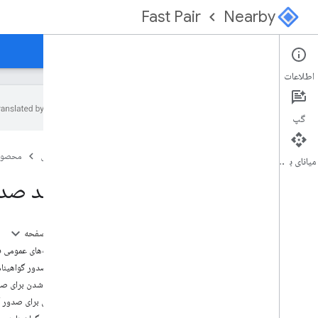
Fast Pair
Nearby
راهنما
کنسول
اطلاعات
گپ
نمای کلی
صفحه اصلی
محصول
برای جفت سریع از اینجا شروع کنید
میانای برنامه‌سازی کاربردی
برای Find Hub Network از اینجا شروع کنید
فرآیند صدو
مشخصات
مقدمه
در این صفحه
ثبت نام مدل
یادداشت‌های عمومی ف
پیکربندی
فرآیند صدور گواهینام
سیگنال تبلیغاتی ارائه دهنده
آماده شدن برای صد
ویژگی های گات
ارسال برای صدور گ
روش