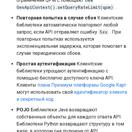
ограничения QPM с помощью
new
GeoApiContext().setQueryRateLimit(qpm)
.
Повторная попытка в случае сбоя
Клиентские
библиотеки автоматически повторяют любой
запрос, если API отправляет ошибку
5xx
. При
повторных попытках используется
экспоненциальная задержка, которая помогает в
случае периодических сбоев.
Простая аутентификация
Клиентские
библиотеки упрощают аутентификацию с
помощью бесплатно доступного ключа API.
Клиенты
плана Премиум платформы Google Карт
могут использовать свой
идентификатор клиента
и секретный код
.
POJO
Библиотеки Java возвращают
собственные объекты для каждого ответа API.
Библиотеки Python возвращают структуру в том
виде, в котором она получена от API.