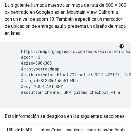
La siguiente llamada muestra un mapa de ruta de 600 × 300
px centrado en Googleplex en Mountain View, California,
con un nivel de zoom 13. También especifica un marcador
de ubicación de entrega azul y presenta un diseño de mapa
en línea.
      https://maps.googleapis.com/maps/api/staticmap?
      &zoom=13

      &size=600x300

      &maptype=roadmap

      &markers=color:blue%7Clabel:S%7C37.422177,-122.
      &map_id=8f348d1b5a61d4bb

      &key=
YOUR_API_KEY
      &solution_channel=GMP_guides_checkout_v1_a

Esta información se desglosa en las siguientes secciones:
URL de la API
https://maps.googleapis.com/maps/api/staticm