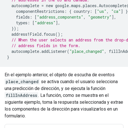
autocomplete
=
new
google
.
maps
.
places
.
Autocomplete
componentRestrictions
:
{
country
:
[
"us"
,
"ca"
]
}
fields
:
[
"address_components"
,
"geometry"
],
types
:
[
"address"
],
});
address1Field
.
focus
();
// When the user selects an address from the drop-
// address fields in the form.
autocomplete
.
addListener
(
"place_changed"
,
fillInAd
}
En el ejemplo anterior, el objeto de escucha de eventos
place_changed
se activa cuando el usuario selecciona
una predicción de dirección, y se ejecuta la función
fillInAddress
. La función, como se muestra en el
siguiente ejemplo, toma la respuesta seleccionada y extrae
los componentes de la dirección para visualizarlos en un
formulario.