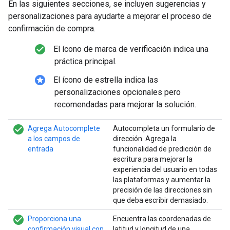
En las siguientes secciones, se incluyen sugerencias y
personalizaciones para ayudarte a mejorar el proceso de
confirmación de compra.
check_circle_filled
El ícono de marca de verificación indica una
práctica principal.
stars
El ícono de estrella indica las
personalizaciones opcionales pero
recomendadas para mejorar la solución.
check_circle_filled
Agrega Autocomplete
Autocompleta un formulario de
a los campos de
dirección. Agrega la
entrada
funcionalidad de predicción de
escritura para mejorar la
experiencia del usuario en todas
las plataformas y aumentar la
precisión de las direcciones sin
que deba escribir demasiado.
check_circle_filled
Proporciona una
Encuentra las coordenadas de
confirmación visual con
latitud y longitud de una