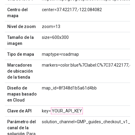
Centro del
center=37.422177,-122.084082
mapa
Nivel de zoom
zoom=13
Tamaño de la
size=600x300
imagen
Tipo de mapa
maptype=roadmap
Marcadores
markers=color:blue%7Clabel:C%7C37.422177,-1
de ubicación
de la tienda
Diseño de
map_id=8f348d1b5a61d4bb
mapas basado
en Cloud
Clave de API
key=
YOUR_API_KEY
Parámetro del
solution_channel=GMP_guides_checkout_v1_a
canal de la
solución
. Para