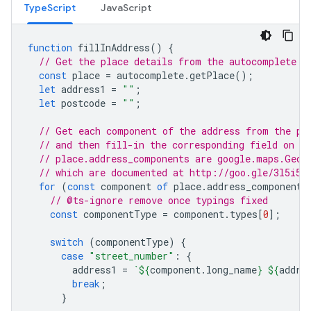
TypeScript
JavaScript
function
fillInAddress
()
{
// Get the place details from the autocomplete o
const
place
=
autocomplete
.
getPlace
();
let
address1
=
""
;
let
postcode
=
""
;
// Get each component of the address from the pl
// and then fill-in the corresponding field on t
// place.address_components are google.maps.Geoc
// which are documented at http://goo.gle/3l5i5M
for
(
const
component
of
place
.
address_components
// @ts-ignore remove once typings fixed
const
componentType
=
component
.
types
[
0
];
switch
(
componentType
)
{
case
"street_number"
:
{
address1
=
`
${
component
.
long_name
}
${
addre
break
;
}