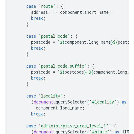
case
"route"
:
{
address1
+=
component
.
short_name
;
break
;
}
case
"postal_code"
:
{
postcode
=
`
${
component
.
long_name
}${
postco
break
;
}
case
"postal_code_suffix"
:
{
postcode
=
`
${
postcode
}
-
${
component
.
long_n
break
;
}
case
"locality"
:
(
document
.
querySelector
(
"#locality"
)
as
HT
component
.
long_name
;
break
;
case
"administrative_area_level_1"
:
{
(
document
.
querySelector
(
"#state"
)
as
HTMLI