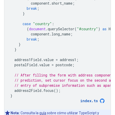
component
.
short_name
;
break
;
}
case
"country"
:
(
document
.
querySelector
(
"#country"
)
as
HTM
component
.
long_name
;
break
;
}
}
address1Field
.
value
=
address1
;
postalField
.
value
=
postcode
;
// After filling the form with address component
// prediction, set cursor focus on the second add
// entry of subpremise information such as apart
address2Field
.
focus
();
}
index
.
ts
Nota:
Consulta la
guía
sobre cómo utilizar TypeScript y