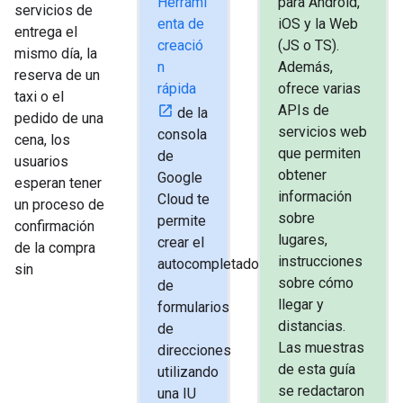
Herrami
para Android,
servicios de
enta de
iOS y la Web
entrega el
creació
(JS o TS).
mismo día, la
n
Además,
reserva de un
rápida
ofrece varias
taxi o el
APIs de
de la
pedido de una
servicios web
consola
cena, los
que permiten
de
usuarios
obtener
Google
esperan tener
información
Cloud te
un proceso de
sobre
permite
confirmación
lugares,
crear el
de la compra
instrucciones
autocompletado
sin
sobre cómo
de
llegar y
formularios
distancias.
de
Las muestras
direcciones
de esta guía
utilizando
se redactaron
una IU