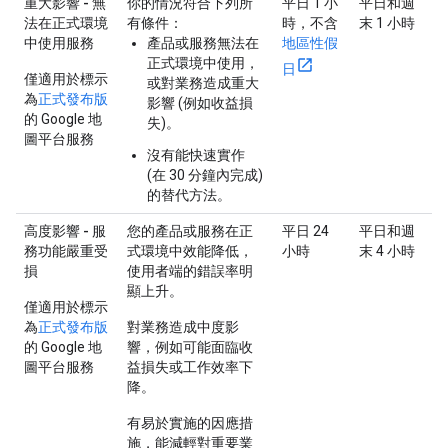
重大影響 - 無
你的情況符合下列所
平日 1 小
平日和週
法在正式環境
有條件：
時，不含
末 1 小時
中使用服務
產品或服務無法在
地區性假
正式環境中使用，
日
僅適用於標示
或對業務造成重大
為
正式發布版
影響 (例如收益損
的 Google 地
失)。
圖平台服務
沒有能快速實作
(在 30 分鐘內完成)
的替代方法。
高度影響 - 服
您的產品或服務在正
平日 24
平日和週
務功能嚴重受
式環境中效能降低，
小時
末 4 小時
損
使用者端的錯誤率明
顯上升。
僅適用於標示
為
正式發布版
對業務造成中度影
的 Google 地
響，例如可能面臨收
圖平台服務
益損失或工作效率下
降。
有易於實施的因應措
施，能減輕對重要業