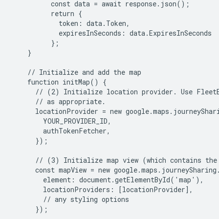
          const data = await response.json();

          return {

            token: data.Token,

            expiresInSeconds: data.ExpiresInSeconds

          };

    }

    // Initialize and add the map

    function initMap() {

      // (2) Initialize location provider. Use FleetE
      // as appropriate.

      locationProvider = new google.maps.journeyShari
        YOUR_PROVIDER_ID,

        authTokenFetcher,

      });

      // (3) Initialize map view (which contains the 
      const mapView = new google.maps.journeySharing.
        element: document.getElementById('map'),

        locationProviders: [locationProvider],

        // any styling options

      });
