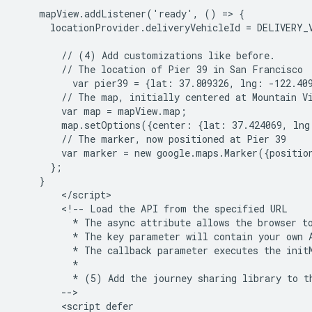
    mapView.addListener('ready', () => {

      locationProvider.deliveryVehicleId = DELIVERY_V
        // (4) Add customizations like before.

        // The location of Pier 39 in San Francisco

          var pier39 = {lat: 37.809326, lng: -122.409
        // The map, initially centered at Mountain Vi
        var map = mapView.map;

        map.setOptions({center: {lat: 37.424069, lng
        // The marker, now positioned at Pier 39

        var marker = new google.maps.Marker({positio
      };

    }

        </script>

        <!-- Load the API from the specified URL

          * The async attribute allows the browser to
          * The key parameter will contain your own A
          * The callback parameter executes the initM
          *

          * (5) Add the journey sharing library to th
        -->

        <script defer
