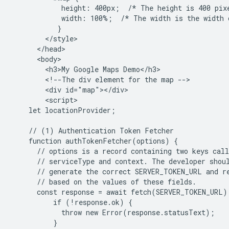
            height: 400px;  /* The height is 400 pixe
            width: 100%;  /* The width is the width o
           }

        </style>

      </head>

      <body>

        <h3>My Google Maps Demo</h3>

        <!--The div element for the map -->

        <div id="map"></div>

        <script>

    let locationProvider;

    // (1) Authentication Token Fetcher

    function authTokenFetcher(options) {

      // options is a record containing two keys call
      // serviceType and context. The developer shoul
      // generate the correct SERVER_TOKEN_URL and re
      // based on the values of these fields.

      const response = await fetch(SERVER_TOKEN_URL);
          if (!response.ok) {

            throw new Error(response.statusText);

          }
