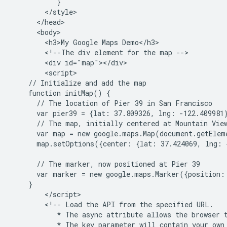
           }

        </style>

      </head>

      <body>

        <h3>My Google Maps Demo</h3>

        <!--The div element for the map -->

        <div id="map"></div>

        <script>

    // Initialize and add the map

    function initMap() {

      // The location of Pier 39 in San Francisco

      var pier39 = {lat: 37.809326, lng: -122.409981}
      // The map, initially centered at Mountain View
      var map = new google.maps.Map(document.getElem
      map.setOptions({center: {lat: 37.424069, lng: 
      // The marker, now positioned at Pier 39

      var marker = new google.maps.Marker({position:
    }

        </script>

        <!-- Load the API from the specified URL.

           * The async attribute allows the browser t
           * The key parameter will contain your own 