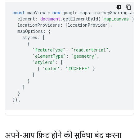
const
mapView
=
new
google
.
maps
.
journeySharing
.
Jou
element
:
document
.
getElementById
(
'map_canvas'
),
locationProviders
:
[
locationProvider
],
mapOptions
:
{
styles
:
[
{
"featureType"
:
"road.arterial"
,
"elementType"
:
"geometry"
,
"stylers"
:
[
{
"color"
:
"#CCFFFF"
}
]
}
]
}
});
अपने-आप फ़िट होने की सुविधा बंद करना