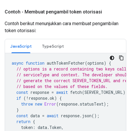
Contoh - Membuat pengambil token otorisasi
Contoh berikut menunjukkan cara membuat pengambilan
token otorisasi:
JavaScript
TypeScript
async
function
authTokenFetcher
(
options
)
{
// options is a record containing two keys called
// serviceType and context. The developer should
// generate the correct SERVER_TOKEN_URL and req
// based on the values of these fields.
const
response
=
await
fetch
(
SERVER_TOKEN_URL
);
if
(
!
response
.
ok
)
{
throw
new
Error
(
response
.
statusText
);
}
const
data
=
await
response
.
json
();
return
{
token
:
data
.
Token
,