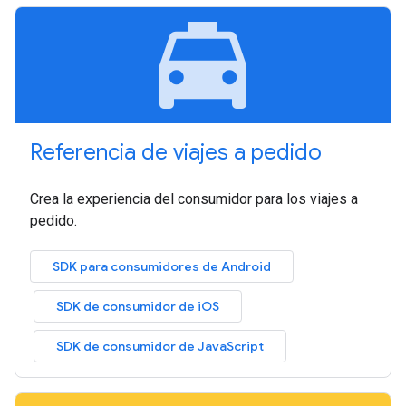
local_taxi
Referencia de viajes a pedido
Crea la experiencia del consumidor para los viajes a
pedido.
SDK para consumidores de Android
SDK de consumidor de iOS
SDK de consumidor de JavaScript